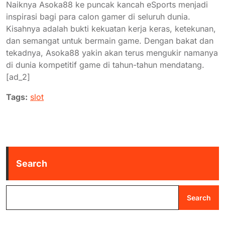
Naiknya Asoka88 ke puncak kancah eSports menjadi
inspirasi bagi para calon gamer di seluruh dunia.
Kisahnya adalah bukti kekuatan kerja keras, ketekunan,
dan semangat untuk bermain game. Dengan bakat dan
tekadnya, Asoka88 yakin akan terus mengukir namanya
di dunia kompetitif game di tahun-tahun mendatang.
[ad_2]
Tags:
slot
Search
Search