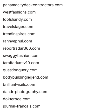
panamacitydeckcontractors.com
westfashions.com
toolshandy.com
travelstager.com
trendinspires.com
rannyephul.com
reportradar360.com
swaggyfashion.com
taraftariumtv10.com
questionquery.com
bodybuildinglegend.com
brilliant-nails.com
dandr-photography.com
dokteroce.com
journal-francais.com