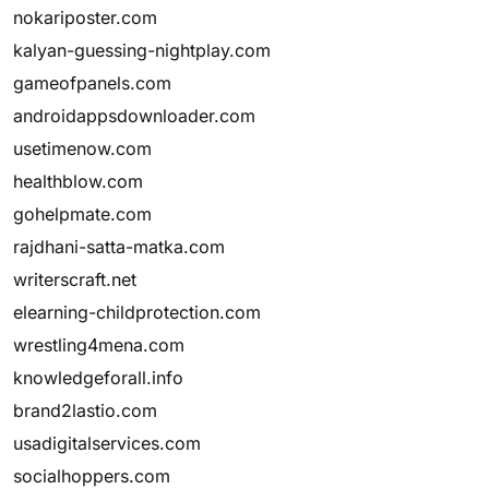
nokariposter.com
kalyan-guessing-nightplay.com
gameofpanels.com
androidappsdownloader.com
usetimenow.com
healthblow.com
gohelpmate.com
rajdhani-satta-matka.com
writerscraft.net
elearning-childprotection.com
wrestling4mena.com
knowledgeforall.info
brand2lastio.com
usadigitalservices.com
socialhoppers.com