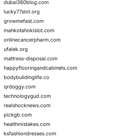
dubai360blog.com
lucky77slot.org
growmefast.com
mahkotahokislot.com
onlinecancerpharm.com
ufalek.org
mattress-disposal.com
happyflooringandcabinets.com
bodybuildinglife.co
qrdoggy.com
technologygud.com
realshocknews.com
pickgb.com
healthmistakes.com
ksfashiondresses.com