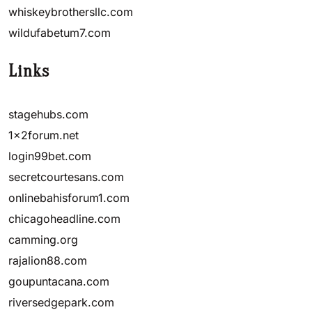
whiskeybrothersllc.com
wildufabetum7.com
Links
stagehubs.com
1x2forum.net
login99bet.com
secretcourtesans.com
onlinebahisforum1.com
chicagoheadline.com
camming.org
rajalion88.com
goupuntacana.com
riversedgepark.com