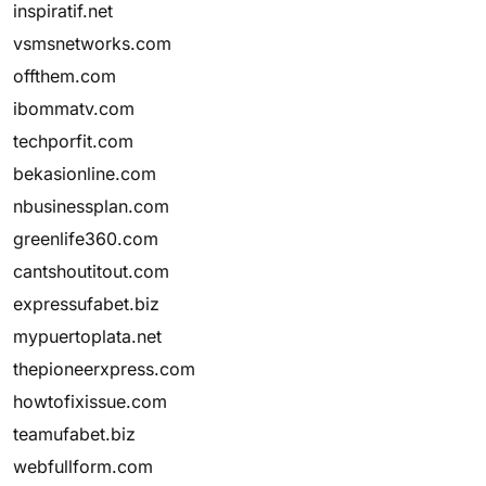
inspiratif.net
vsmsnetworks.com
offthem.com
ibommatv.com
techporfit.com
bekasionline.com
nbusinessplan.com
greenlife360.com
cantshoutitout.com
expressufabet.biz
mypuertoplata.net
thepioneerxpress.com
howtofixissue.com
teamufabet.biz
webfullform.com