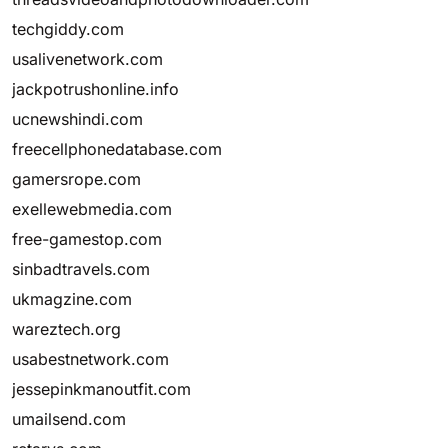
techgiddy.com
usalivenetwork.com
jackpotrushonline.info
ucnewshindi.com
freecellphonedatabase.com
gamersrope.com
exellewebmedia.com
free-gamestop.com
sinbadtravels.com
ukmagzine.com
wareztech.org
usabestnetwork.com
jessepinkmanoutfit.com
umailsend.com