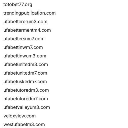
totobet77.org
trendingpublication.com
ufabettererum3.com
ufabettermentm4.com
ufabettersum7.com
ufabettinwm7.com
ufabettinwum3.com
ufabetunitedm3.com
ufabetunitedm7.com
ufabetuskedm7.com
ufabetutoredm3.com
ufabetutoredm7.com
ufabetvalleyum3.com
veloxview.com
westufabetm3.com