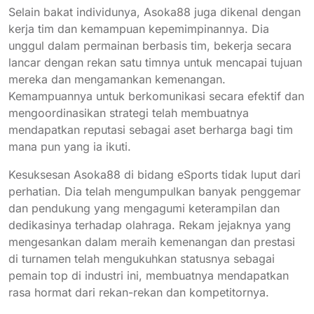
Selain bakat individunya, Asoka88 juga dikenal dengan
kerja tim dan kemampuan kepemimpinannya. Dia
unggul dalam permainan berbasis tim, bekerja secara
lancar dengan rekan satu timnya untuk mencapai tujuan
mereka dan mengamankan kemenangan.
Kemampuannya untuk berkomunikasi secara efektif dan
mengoordinasikan strategi telah membuatnya
mendapatkan reputasi sebagai aset berharga bagi tim
mana pun yang ia ikuti.
Kesuksesan Asoka88 di bidang eSports tidak luput dari
perhatian. Dia telah mengumpulkan banyak penggemar
dan pendukung yang mengagumi keterampilan dan
dedikasinya terhadap olahraga. Rekam jejaknya yang
mengesankan dalam meraih kemenangan dan prestasi
di turnamen telah mengukuhkan statusnya sebagai
pemain top di industri ini, membuatnya mendapatkan
rasa hormat dari rekan-rekan dan kompetitornya.