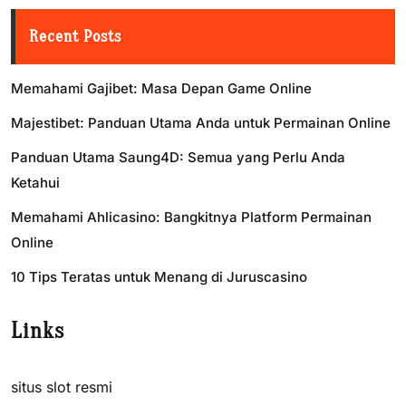
Recent Posts
Memahami Gajibet: Masa Depan Game Online
Majestibet: Panduan Utama Anda untuk Permainan Online
Panduan Utama Saung4D: Semua yang Perlu Anda
Ketahui
Memahami Ahlicasino: Bangkitnya Platform Permainan
Online
10 Tips Teratas untuk Menang di Juruscasino
Links
situs slot resmi