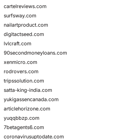
cartelreviews.com
surfsway.com
nailartproduct.com
digitactseed.com
lvlcraft.com
90secondmoneyloans.com
xenmicro.com
rodrovers.com
tripssolution.com
satta-king-india.com
yukigassencanada.com
articlehorizone.com
yuqqbbzp.com
7betagents6.com
coronavirusuptodate.com