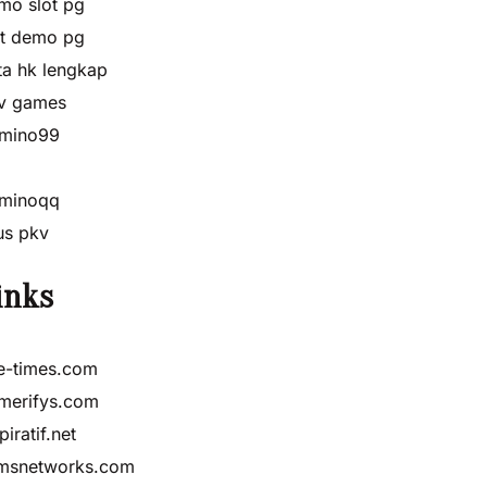
mo slot pg
ot demo pg
ta hk lengkap
v games
mino99
minoqq
tus pkv
inks
e-times.com
merifys.com
piratif.net
msnetworks.com