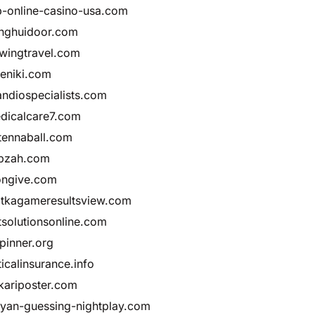
p-online-casino-usa.com
nghuidoor.com
owingtravel.com
neniki.com
andiospecialists.com
dicalcare7.com
tennaball.com
bzah.com
ngive.com
tkagameresultsview.com
tsolutionsonline.com
spinner.org
ticalinsurance.info
kariposter.com
lyan-guessing-nightplay.com