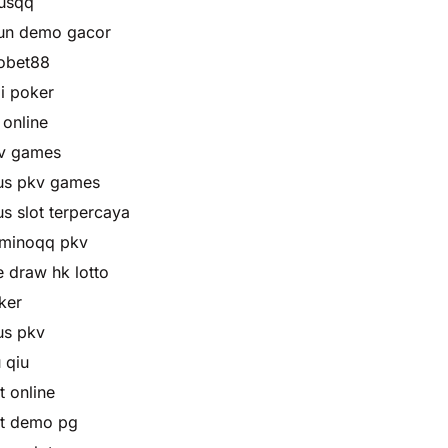
rusqq
un demo gacor
obet88
di poker
 online
v games
tus pkv games
us slot terpercaya
minoqq pkv
e draw hk lotto
ker
tus pkv
 qiu
t online
ot demo pg