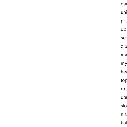
ga
un
pr
qb
se
zi
ma
my
he
to
ro
da
sl
hi
ka