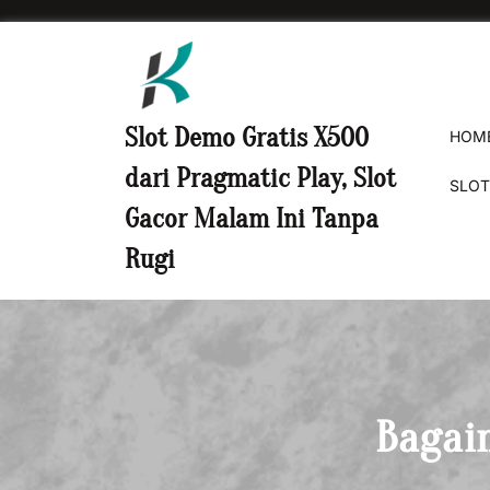
Skip
to
content
Slot Demo Gratis X500
HOM
dari Pragmatic Play, Slot
SLO
Gacor Malam Ini Tanpa
Rugi
Bagai