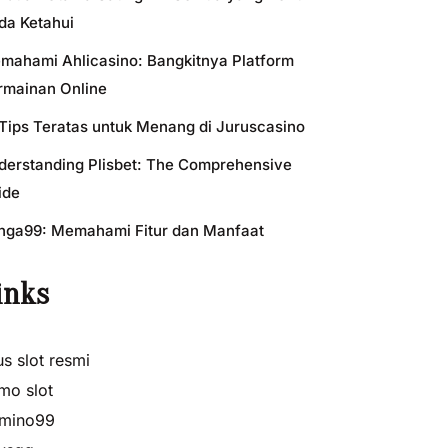
da Ketahui
mahami Ahlicasino: Bangkitnya Platform
rmainan Online
 Tips Teratas untuk Menang di Juruscasino
derstanding Plisbet: The Comprehensive
ide
nga99: Memahami Fitur dan Manfaat
inks
us slot resmi
mo slot
mino99