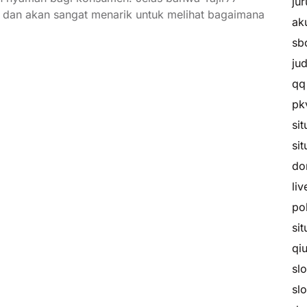
ju
, dan akan sangat menarik untuk melihat bagaimana
ak
sb
ju
qq
pk
si
sit
do
liv
po
si
qiu
slo
sl