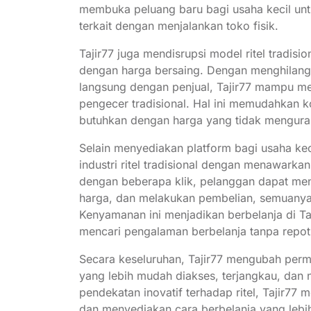
membuka peluang baru bagi usaha kecil unt
terkait dengan menjalankan toko fisik.
Tajir77 juga mendisrupsi model ritel trad
dengan harga bersaing. Dengan menghilan
langsung dengan penjual, Tajir77 mampu m
pengecer tradisional. Hal ini memudahka
butuhkan dengan harga yang tidak mengura
Selain menyediakan platform bagi usaha kec
industri ritel tradisional dengan menawark
dengan beberapa klik, pelanggan dapat men
harga, dan melakukan pembelian, semuanya
Kenyamanan ini menjadikan berbelanja di Ta
mencari pengalaman berbelanja tanpa repot
Secara keseluruhan, Tajir77 mengubah perma
yang lebih mudah diakses, terjangkau, dan
pendekatan inovatif terhadap ritel, Tajir
dan menyediakan cara berbelanja yang lebi