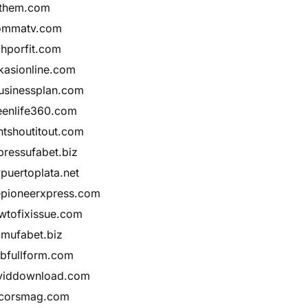
fthem.com
ommatv.com
chporfit.com
kasionline.com
usinessplan.com
eenlife360.com
ntshoutitout.com
pressufabet.biz
puertoplata.net
epioneerxpress.com
wtofixissue.com
amufabet.biz
bfullform.com
lviddownload.com
corsmag.com