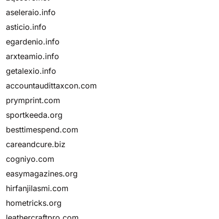
aseleraio.info
asticio.info
egardenio.info
arxteamio.info
getalexio.info
accountaudittaxcon.com
prymprint.com
sportkeeda.org
besttimespend.com
careandcure.biz
cogniyo.com
easymagazines.org
hirfanjilasmi.com
hometricks.org
leathercraftpro.com