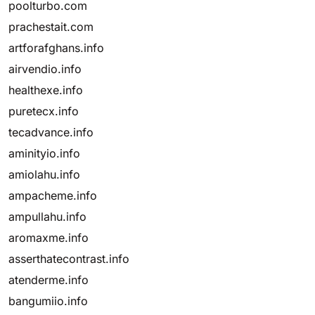
poolturbo.com
prachestait.com
artforafghans.info
airvendio.info
healthexe.info
puretecx.info
tecadvance.info
aminityio.info
amiolahu.info
ampacheme.info
ampullahu.info
aromaxme.info
asserthatecontrast.info
atenderme.info
bangumiio.info