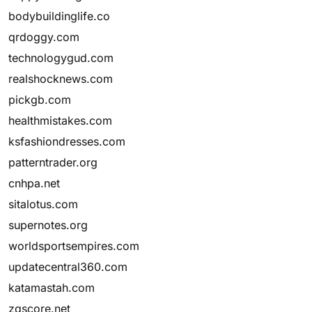
bodybuildinglife.co
qrdoggy.com
technologygud.com
realshocknews.com
pickgb.com
healthmistakes.com
ksfashiondresses.com
patterntrader.org
cnhpa.net
sitalotus.com
supernotes.org
worldsportsempires.com
updatecentral360.com
katamastah.com
zqscore.net