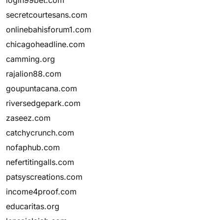
login99bet.com
secretcourtesans.com
onlinebahisforum1.com
chicagoheadline.com
camming.org
rajalion88.com
goupuntacana.com
riversedgepark.com
zaseez.com
catchycrunch.com
nofaphub.com
nefertitingalls.com
patsyscreations.com
income4proof.com
educaritas.org