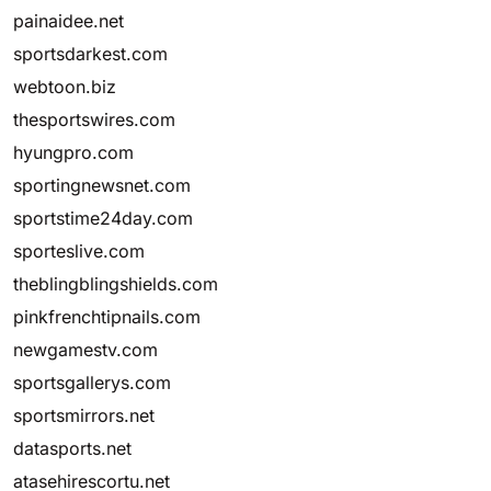
painaidee.net
sportsdarkest.com
webtoon.biz
thesportswires.com
hyungpro.com
sportingnewsnet.com
sportstime24day.com
sporteslive.com
theblingblingshields.com
pinkfrenchtipnails.com
newgamestv.com
sportsgallerys.com
sportsmirrors.net
datasports.net
atasehirescortu.net