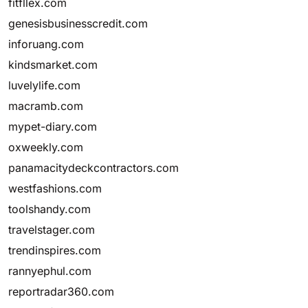
fitfllex.com
genesisbusinesscredit.com
inforuang.com
kindsmarket.com
luvelylife.com
macramb.com
mypet-diary.com
oxweekly.com
panamacitydeckcontractors.com
westfashions.com
toolshandy.com
travelstager.com
trendinspires.com
rannyephul.com
reportradar360.com