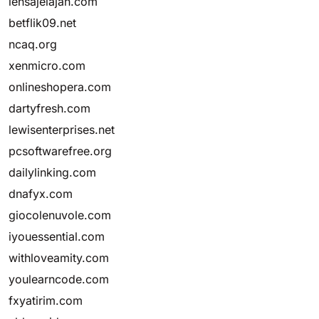
lensajelajah.com
betflik09.net
ncaq.org
xenmicro.com
onlineshopera.com
dartyfresh.com
lewisenterprises.net
pcsoftwarefree.org
dailylinking.com
dnafyx.com
giocolenuvole.com
iyouessential.com
withloveamity.com
youlearncode.com
fxyatirim.com