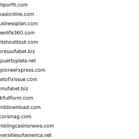
chporfit.com
kasionline.com
usinessplan.com
eenlife360.com
ntshoutitout.com
pressufabet.biz
puertoplata.net
epioneerxpress.com
wtofixissue.com
amufabet.biz
bfullform.com
lviddownload.com
corsmag.com
mblingcasinonews.com
iversitiesofamerica.net