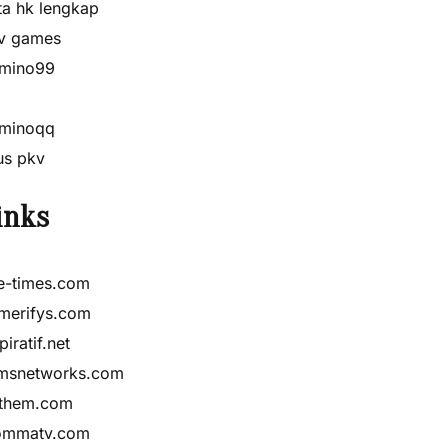
ta hk lengkap
v games
mino99
minoqq
tus pkv
inks
e-times.com
merifys.com
piratif.net
msnetworks.com
fthem.com
ommatv.com