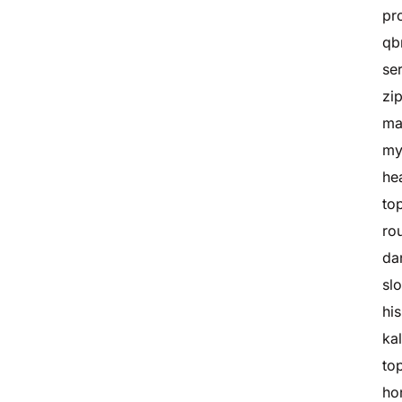
pr
qb
se
zi
ma
my
he
to
ro
da
sl
hi
ka
to
ho