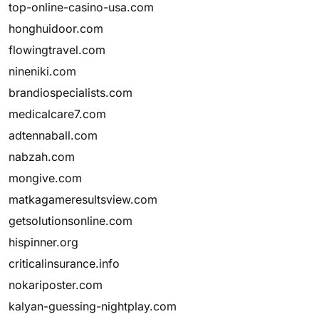
top-online-casino-usa.com
honghuidoor.com
flowingtravel.com
nineniki.com
brandiospecialists.com
medicalcare7.com
adtennaball.com
nabzah.com
mongive.com
matkagameresultsview.com
getsolutionsonline.com
hispinner.org
criticalinsurance.info
nokariposter.com
kalyan-guessing-nightplay.com