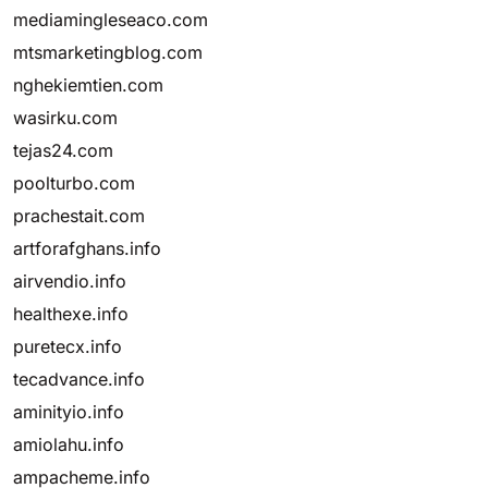
mediamingleseaco.com
mtsmarketingblog.com
nghekiemtien.com
wasirku.com
tejas24.com
poolturbo.com
prachestait.com
artforafghans.info
airvendio.info
healthexe.info
puretecx.info
tecadvance.info
aminityio.info
amiolahu.info
ampacheme.info