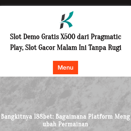
Skip
to
content
Slot Demo Gratis X500 dari Pragmatic
Play, Slot Gacor Malam Ini Tanpa Rugi
Menu
Bangkitnya 188bet: Bagaimana Platform Meng
ubah Permainan