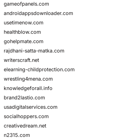
gameofpanels.com
androidappsdownloader.com
usetimenow.com
healthblow.com
gohelpmate.com
rajdhani-satta-matka.com
writerscraft.net
elearning-childprotection.com
wrestling4mena.com
knowledgeforall.info
brand2lastio.com
usadigitalservices.com
socialhoppers.com
creativedream.net
n2315.com