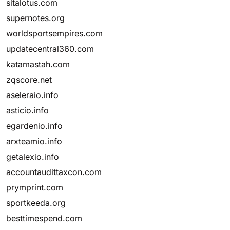
sitalotus.com
supernotes.org
worldsportsempires.com
updatecentral360.com
katamastah.com
zqscore.net
aseleraio.info
asticio.info
egardenio.info
arxteamio.info
getalexio.info
accountaudittaxcon.com
prymprint.com
sportkeeda.org
besttimespend.com