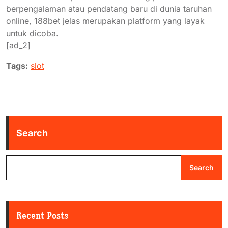
berpengalaman atau pendatang baru di dunia taruhan
online, 188bet jelas merupakan platform yang layak
untuk dicoba.
[ad_2]
Tags:
slot
Search
Search
Recent Posts