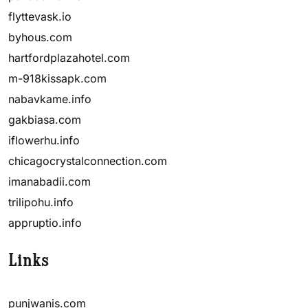
flyttevask.io
byhous.com
hartfordplazahotel.com
m-918kissapk.com
nabavkame.info
gakbiasa.com
iflowerhu.info
chicagocrystalconnection.com
imanabadii.com
trilipohu.info
appruptio.info
Links
punjwanis.com