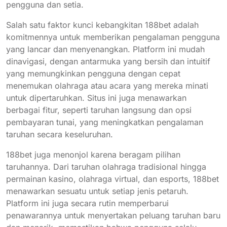
pengguna dan setia.
Salah satu faktor kunci kebangkitan 188bet adalah
komitmennya untuk memberikan pengalaman pengguna
yang lancar dan menyenangkan. Platform ini mudah
dinavigasi, dengan antarmuka yang bersih dan intuitif
yang memungkinkan pengguna dengan cepat
menemukan olahraga atau acara yang mereka minati
untuk dipertaruhkan. Situs ini juga menawarkan
berbagai fitur, seperti taruhan langsung dan opsi
pembayaran tunai, yang meningkatkan pengalaman
taruhan secara keseluruhan.
188bet juga menonjol karena beragam pilihan
taruhannya. Dari taruhan olahraga tradisional hingga
permainan kasino, olahraga virtual, dan esports, 188bet
menawarkan sesuatu untuk setiap jenis petaruh.
Platform ini juga secara rutin memperbarui
penawarannya untuk menyertakan peluang taruhan baru