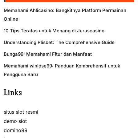
Memahami Ahlicasino: Bangkitnya Platform Permainan
Online
10 Tips Teratas untuk Menang di Juruscasino
Understanding Plisbet: The Comprehensive Guide
Bunga99: Memahami Fitur dan Manfaat
Memahami winlose99: Panduan Komprehensif untuk
Pengguna Baru
Links
situs slot resmi
demo slot
domino99