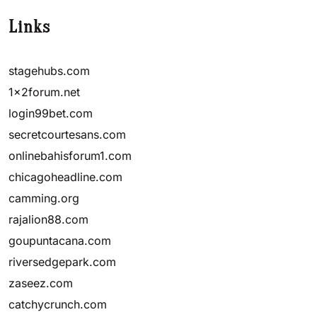
Links
stagehubs.com
1x2forum.net
login99bet.com
secretcourtesans.com
onlinebahisforum1.com
chicagoheadline.com
camming.org
rajalion88.com
goupuntacana.com
riversedgepark.com
zaseez.com
catchycrunch.com