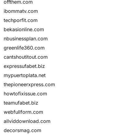
offthem.com
ibommatv.com
techporfit.com
bekasionline.com
nbusinessplan.com
greenlife360.com
cantshoutitout.com
expressufabet.biz
mypuertoplata.net
thepioneerxpress.com
howtofixissue.com
teamufabet.biz
webfullform.com
allviddownload.com
decorsmag.com