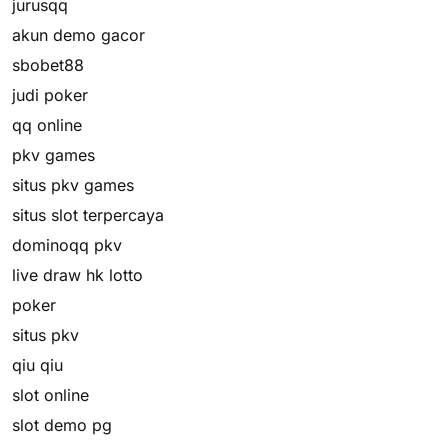
jurusqq
akun demo gacor
sbobet88
judi poker
qq online
pkv games
situs pkv games
situs slot terpercaya
dominoqq pkv
live draw hk lotto
poker
situs pkv
qiu qiu
slot online
slot demo pg