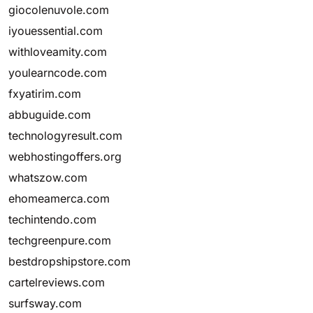
giocolenuvole.com
iyouessential.com
withloveamity.com
youlearncode.com
fxyatirim.com
abbuguide.com
technologyresult.com
webhostingoffers.org
whatszow.com
ehomeamerca.com
techintendo.com
techgreenpure.com
bestdropshipstore.com
cartelreviews.com
surfsway.com