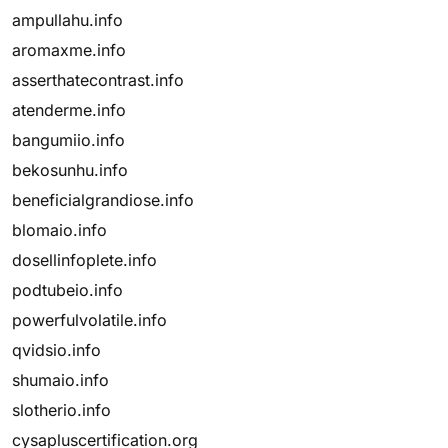
ampullahu.info
aromaxme.info
asserthatecontrast.info
atenderme.info
bangumiio.info
bekosunhu.info
beneficialgrandiose.info
blomaio.info
dosellinfoplete.info
podtubeio.info
powerfulvolatile.info
qvidsio.info
shumaio.info
slotherio.info
cysapluscertification.org