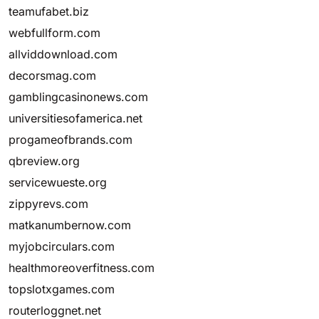
teamufabet.biz
webfullform.com
allviddownload.com
decorsmag.com
gamblingcasinonews.com
universitiesofamerica.net
progameofbrands.com
qbreview.org
servicewueste.org
zippyrevs.com
matkanumbernow.com
myjobcirculars.com
healthmoreoverfitness.com
topslotxgames.com
routerloggnet.net