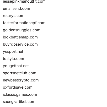
jessepinkmanoutfit.com
umailsend.com
retarys.com
fasterformationcpf.com
goldensnuggles.com
lookbattlemap.com
buyrdpservice.com
yesport.net
tostylo.com
yougetthat.net
sportsnetclub.com
newbestcrypto.com
oxfordsave.com
iclassicgames.com
saung-artikel.com