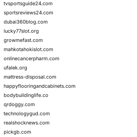
tvsportsguide24.com
sportsreviews24.com
dubai360blog.com
lucky77slot.org
growmefast.com
mahkotahokislot.com
onlinecancerpharm.com
ufalek.org
mattress-disposal.com
happyflooringandcabinets.com
bodybuildinglife.co
qrdoggy.com
technologygud.com
realshocknews.com
pickgb.com