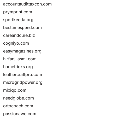
accountaudittaxcon.com
prymprint.com
sportkeeda.org
besttimespend.com
careandcure.biz
cogniyo.com
easymagazines.org
hirfanjilasmi.com
hometricks.org
leathercraftpro.com
microgridpower.org
mixiqo.com
needglobe.com
ortocoach.com
passionawe.com