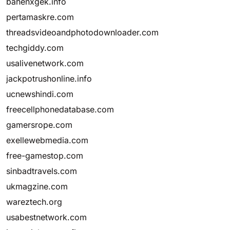
bahenxgek.info
pertamaskre.com
threadsvideoandphotodownloader.com
techgiddy.com
usalivenetwork.com
jackpotrushonline.info
ucnewshindi.com
freecellphonedatabase.com
gamersrope.com
exellewebmedia.com
free-gamestop.com
sinbadtravels.com
ukmagzine.com
wareztech.org
usabestnetwork.com