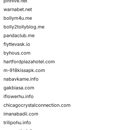
pinhive.net
warnabet.net
bollym4u.me
bolly2tollyblog.me
pandaclub.me
flyttevask.io
byhous.com
hartfordplazahotel.com
m-918kissapk.com
nabavkame.info
gakbiasa.com
iflowerhu.info
chicagocrystalconnection.com
imanabadii.com
trilipohu.info