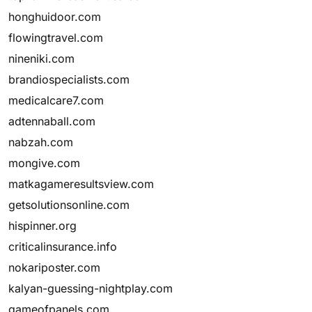
honghuidoor.com
flowingtravel.com
nineniki.com
brandiospecialists.com
medicalcare7.com
adtennaball.com
nabzah.com
mongive.com
matkagameresultsview.com
getsolutionsonline.com
hispinner.org
criticalinsurance.info
nokariposter.com
kalyan-guessing-nightplay.com
gameofpanels.com