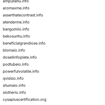
ampullahu.info
aromaxme.info
asserthatecontrast.info
atenderme.info
bangumiio.info
bekosunhu.info
beneficialgrandiose.info
blomaio.info
dosellinfoplete.info
podtubeio.info
powerfulvolatile.info
qvidsio.info
shumaio.info
slotherio.info
cysapluscertification.org