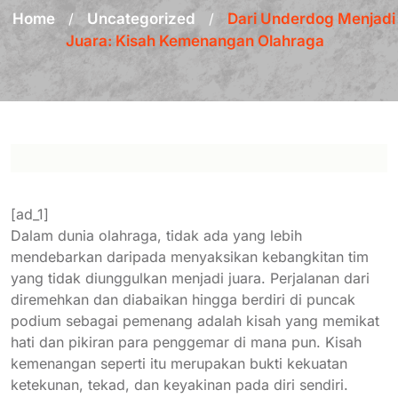
Home
/
Uncategorized
/
Dari Underdog Menjadi
Juara: Kisah Kemenangan Olahraga
[ad_1]
Dalam dunia olahraga, tidak ada yang lebih
mendebarkan daripada menyaksikan kebangkitan tim
yang tidak diunggulkan menjadi juara. Perjalanan dari
diremehkan dan diabaikan hingga berdiri di puncak
podium sebagai pemenang adalah kisah yang memikat
hati dan pikiran para penggemar di mana pun. Kisah
kemenangan seperti itu merupakan bukti kekuatan
ketekunan, tekad, dan keyakinan pada diri sendiri.