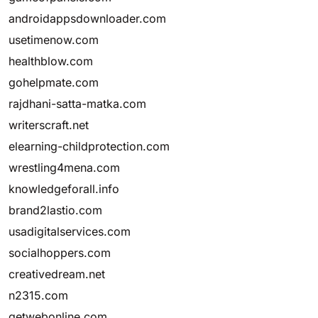
androidappsdownloader.com
usetimenow.com
healthblow.com
gohelpmate.com
rajdhani-satta-matka.com
writerscraft.net
elearning-childprotection.com
wrestling4mena.com
knowledgeforall.info
brand2lastio.com
usadigitalservices.com
socialhoppers.com
creativedream.net
n2315.com
getwebonline.com