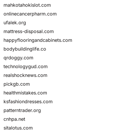
mahkotahokislot.com
onlinecancerpharm.com
ufalek.org
mattress-disposal.com
happyflooringandcabinets.com
bodybuildinglife.co
qrdoggy.com
technologygud.com
realshocknews.com
pickgb.com
healthmistakes.com
ksfashiondresses.com
patterntrader.org
cnhpa.net
sitalotus.com