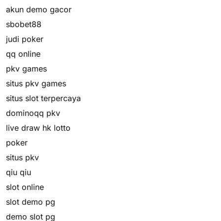
akun demo gacor
sbobet88
judi poker
qq online
pkv games
situs pkv games
situs slot terpercaya
dominoqq pkv
live draw hk lotto
poker
situs pkv
qiu qiu
slot online
slot demo pg
demo slot pg