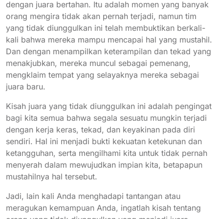
dengan juara bertahan. Itu adalah momen yang banyak
orang mengira tidak akan pernah terjadi, namun tim
yang tidak diunggulkan ini telah membuktikan berkali-
kali bahwa mereka mampu mencapai hal yang mustahil.
Dan dengan menampilkan keterampilan dan tekad yang
menakjubkan, mereka muncul sebagai pemenang,
mengklaim tempat yang selayaknya mereka sebagai
juara baru.
Kisah juara yang tidak diunggulkan ini adalah pengingat
bagi kita semua bahwa segala sesuatu mungkin terjadi
dengan kerja keras, tekad, dan keyakinan pada diri
sendiri. Hal ini menjadi bukti kekuatan ketekunan dan
ketangguhan, serta mengilhami kita untuk tidak pernah
menyerah dalam mewujudkan impian kita, betapapun
mustahilnya hal tersebut.
Jadi, lain kali Anda menghadapi tantangan atau
meragukan kemampuan Anda, ingatlah kisah tentang