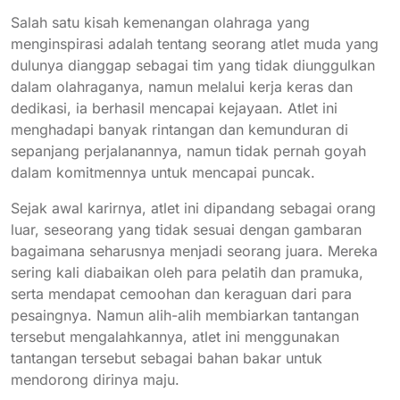
Salah satu kisah kemenangan olahraga yang
menginspirasi adalah tentang seorang atlet muda yang
dulunya dianggap sebagai tim yang tidak diunggulkan
dalam olahraganya, namun melalui kerja keras dan
dedikasi, ia berhasil mencapai kejayaan. Atlet ini
menghadapi banyak rintangan dan kemunduran di
sepanjang perjalanannya, namun tidak pernah goyah
dalam komitmennya untuk mencapai puncak.
Sejak awal karirnya, atlet ini dipandang sebagai orang
luar, seseorang yang tidak sesuai dengan gambaran
bagaimana seharusnya menjadi seorang juara. Mereka
sering kali diabaikan oleh para pelatih dan pramuka,
serta mendapat cemoohan dan keraguan dari para
pesaingnya. Namun alih-alih membiarkan tantangan
tersebut mengalahkannya, atlet ini menggunakan
tantangan tersebut sebagai bahan bakar untuk
mendorong dirinya maju.