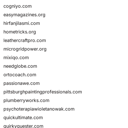
cogniyo.com
easymagazines.org
hirfanjilasmi.com
hometricks.org
leathercraftpro.com
microgridpower.org
mixiqo.com
needglobe.com
ortocoach.com
passionawe.com
pittsburghpaintingprofessionals.com
plumberryworks.com
psychoterapiawioletanowak.com
quickultimate.com
quirkyquester.com