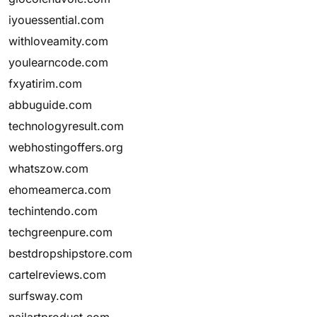
iyouessential.com
withloveamity.com
youlearncode.com
fxyatirim.com
abbuguide.com
technologyresult.com
webhostingoffers.org
whatszow.com
ehomeamerca.com
techintendo.com
techgreenpure.com
bestdropshipstore.com
cartelreviews.com
surfsway.com