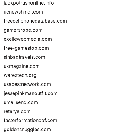
jackpotrushonline.info
ucnewshindi.com
freecellphonedatabase.com
gamersrope.com
exellewebmedia.com
free-gamestop.com
sinbadtravels.com
ukmagzine.com
wareztech.org
usabestnetwork.com
jessepinkmanoutfit.com
umailsend.com
retarys.com
fasterformationcpf.com
goldensnuggles.com