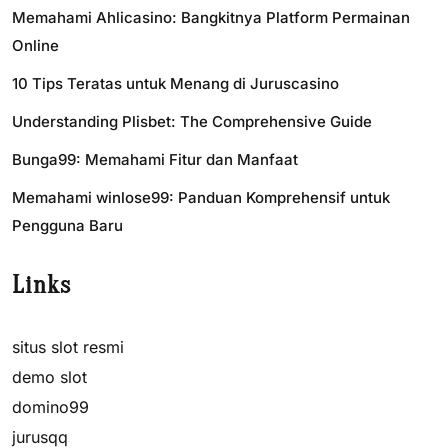
Memahami Ahlicasino: Bangkitnya Platform Permainan
Online
10 Tips Teratas untuk Menang di Juruscasino
Understanding Plisbet: The Comprehensive Guide
Bunga99: Memahami Fitur dan Manfaat
Memahami winlose99: Panduan Komprehensif untuk
Pengguna Baru
Links
situs slot resmi
demo slot
domino99
jurusqq