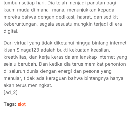
tumbuh setiap hari. Dia telah menjadi panutan bagi
kaum muda di mana -mana, menunjukkan kepada
mereka bahwa dengan dedikasi, hasrat, dan sedikit
keberuntungan, segala sesuatu mungkin terjadi di era
digital.
Dari virtual yang tidak diketahui hingga bintang internet,
kisah Sinaga123 adalah bukti kekuatan keaslian,
kreativitas, dan kerja keras dalam lanskap internet yang
selalu berubah. Dan ketika dia terus memikat penonton
di seluruh dunia dengan energi dan pesona yang
menular, tidak ada keraguan bahwa bintangnya hanya
akan terus meningkat.
[ad_2]
Tags:
slot