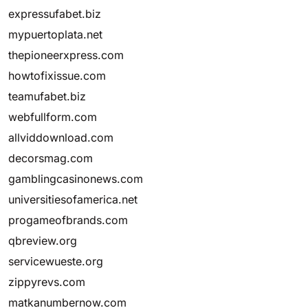
expressufabet.biz
mypuertoplata.net
thepioneerxpress.com
howtofixissue.com
teamufabet.biz
webfullform.com
allviddownload.com
decorsmag.com
gamblingcasinonews.com
universitiesofamerica.net
progameofbrands.com
qbreview.org
servicewueste.org
zippyrevs.com
matkanumbernow.com