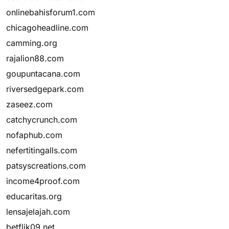
onlinebahisforum1.com
chicagoheadline.com
camming.org
rajalion88.com
goupuntacana.com
riversedgepark.com
zaseez.com
catchycrunch.com
nofaphub.com
nefertitingalls.com
patsyscreations.com
income4proof.com
educaritas.org
lensajelajah.com
betflik09.net