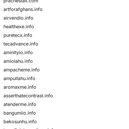
prachestait.com
artforafghans.info
airvendio.info
healthexe.info
puretecx.info
tecadvance.info
aminityio.info
amiolahu.info
ampacheme.info
ampullahu.info
aromaxme.info
asserthatecontrast.info
atenderme.info
bangumiio.info
bekosunhu.info