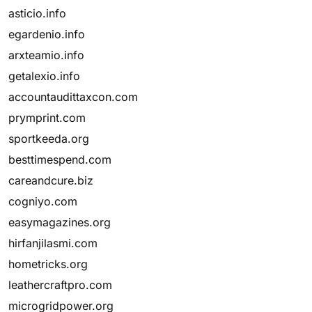
asticio.info
egardenio.info
arxteamio.info
getalexio.info
accountaudittaxcon.com
prymprint.com
sportkeeda.org
besttimespend.com
careandcure.biz
cogniyo.com
easymagazines.org
hirfanjilasmi.com
hometricks.org
leathercraftpro.com
microgridpower.org