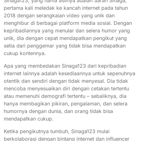
Sinaga123, yang nama aslinya adalah Sarah Sinaga,
pertama kali meledak ke kancah internet pada tahun
2018 dengan serangkaian video yang unik dan
menghibur di berbagai platform media sosial. Dengan
kepribadiannya yang menular dan selera humor yang
unik, dia dengan cepat mendapatkan pengikut yang
setia dari penggemar yang tidak bisa mendapatkan
cukup kontennya.
Apa yang membedakan Sinaga123 dari kepribadian
internet lainnya adalah kesediaannya untuk sepenuhnya
otentik dan sendiri dengan tidak menyesal. Dia tidak
mencoba menyesuaikan diri dengan cetakan tertentu
atau memenuhi demografi tertentu – sebaliknya, dia
hanya membagikan pikiran, pengalaman, dan selera
humornya dengan dunia, dan orang tidak bisa
mendapatkan cukup.
Ketika pengikutnya tumbuh, Sinaga123 mulai
berkolaborasi dengan bintang internet dan influencer