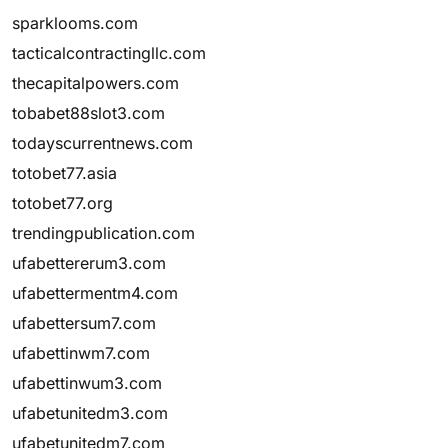
sparklooms.com
tacticalcontractingllc.com
thecapitalpowers.com
tobabet88slot3.com
todayscurrentnews.com
totobet77.asia
totobet77.org
trendingpublication.com
ufabettererum3.com
ufabettermentm4.com
ufabettersum7.com
ufabettinwm7.com
ufabettinwum3.com
ufabetunitedm3.com
ufabetunitedm7.com