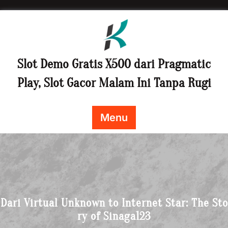
Skip
to
content
Slot Demo Gratis X500 dari Pragmatic
Play, Slot Gacor Malam Ini Tanpa Rugi
Menu
Dari Virtual Unknown to Internet Star: The Sto
ry of Sinaga123