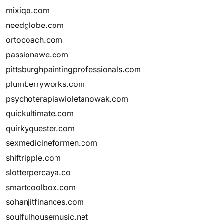
mixiqo.com
needglobe.com
ortocoach.com
passionawe.com
pittsburghpaintingprofessionals.com
plumberryworks.com
psychoterapiawioletanowak.com
quickultimate.com
quirkyquester.com
sexmedicineformen.com
shiftripple.com
slotterpercaya.co
smartcoolbox.com
sohanjitfinances.com
soulfulhousemusic.net