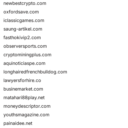
newbestcrypto.com
oxfordsave.com
iclassicgames.com
saung-artikel.com
fasthokivip2.com
observersports.com
cryptominingplus.com
aquinoticiaspe.com
longhairedfrenchbulldog.com
lawyersforhire.co
businemarket.com
matahari88play.net
moneydescriptor.com
youthsmagazine.com
painaidee.net