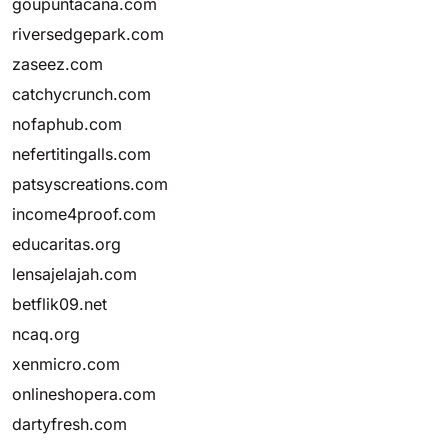
goupuntacana.com
riversedgepark.com
zaseez.com
catchycrunch.com
nofaphub.com
nefertitingalls.com
patsyscreations.com
income4proof.com
educaritas.org
lensajelajah.com
betflik09.net
ncaq.org
xenmicro.com
onlineshopera.com
dartyfresh.com