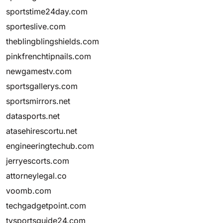
sportstime24day.com
sporteslive.com
theblingblingshields.com
pinkfrenchtipnails.com
newgamestv.com
sportsgallerys.com
sportsmirrors.net
datasports.net
atasehirescortu.net
engineeringtechub.com
jerryescorts.com
attorneylegal.co
voomb.com
techgadgetpoint.com
tvsportsguide24.com