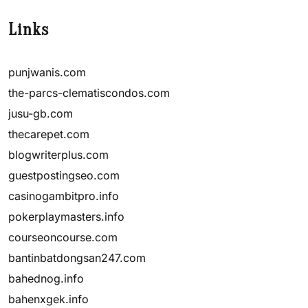
Links
punjwanis.com
the-parcs-clematiscondos.com
jusu-gb.com
thecarepet.com
blogwriterplus.com
guestpostingseo.com
casinogambitpro.info
pokerplaymasters.info
courseoncourse.com
bantinbatdongsan247.com
bahednog.info
bahenxgek.info