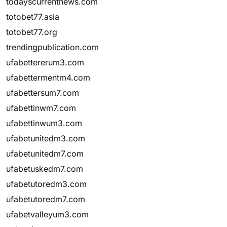
todayscurrentnews.com
totobet77.asia
totobet77.org
trendingpublication.com
ufabettererum3.com
ufabettermentm4.com
ufabettersum7.com
ufabettinwm7.com
ufabettinwum3.com
ufabetunitedm3.com
ufabetunitedm7.com
ufabetuskedm7.com
ufabetutoredm3.com
ufabetutoredm7.com
ufabetvalleyum3.com