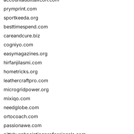
prymprint.com
sportkeeda.org
besttimespend.com
careandcure.biz
cogniyo.com
easymagazines.org
hirfanjilasmi.com
hometricks.org
leathercraftpro.com
microgridpower.org
mixiqo.com
needglobe.com
ortocoach.com
passionawe.com