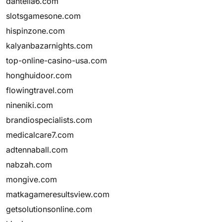
dantella6.com
slotsgamesone.com
hispinzone.com
kalyanbazarnights.com
top-online-casino-usa.com
honghuidoor.com
flowingtravel.com
nineniki.com
brandiospecialists.com
medicalcare7.com
adtennaball.com
nabzah.com
mongive.com
matkagameresultsview.com
getsolutionsonline.com