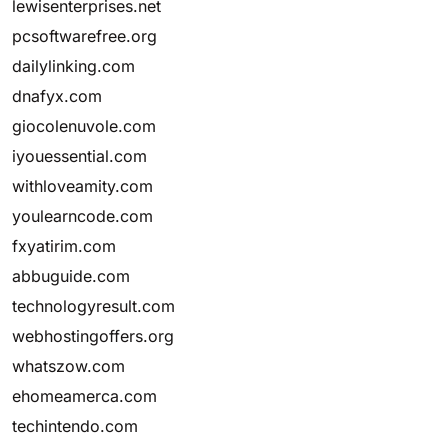
lewisenterprises.net
pcsoftwarefree.org
dailylinking.com
dnafyx.com
giocolenuvole.com
iyouessential.com
withloveamity.com
youlearncode.com
fxyatirim.com
abbuguide.com
technologyresult.com
webhostingoffers.org
whatszow.com
ehomeamerca.com
techintendo.com