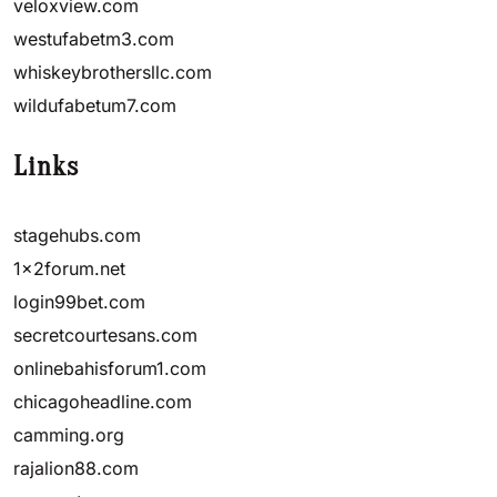
veloxview.com
westufabetm3.com
whiskeybrothersllc.com
wildufabetum7.com
Links
stagehubs.com
1x2forum.net
login99bet.com
secretcourtesans.com
onlinebahisforum1.com
chicagoheadline.com
camming.org
rajalion88.com