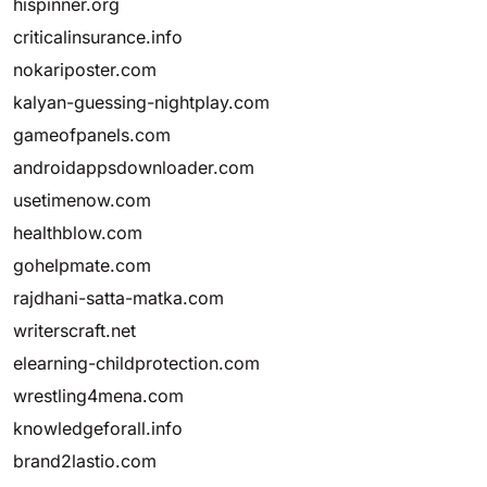
hispinner.org
criticalinsurance.info
nokariposter.com
kalyan-guessing-nightplay.com
gameofpanels.com
androidappsdownloader.com
usetimenow.com
healthblow.com
gohelpmate.com
rajdhani-satta-matka.com
writerscraft.net
elearning-childprotection.com
wrestling4mena.com
knowledgeforall.info
brand2lastio.com