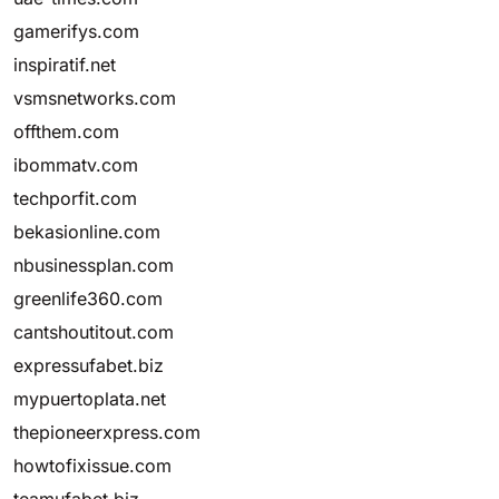
gamerifys.com
inspiratif.net
vsmsnetworks.com
offthem.com
ibommatv.com
techporfit.com
bekasionline.com
nbusinessplan.com
greenlife360.com
cantshoutitout.com
expressufabet.biz
mypuertoplata.net
thepioneerxpress.com
howtofixissue.com