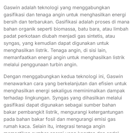
Gaswin adalah teknologi yang menggabungkan
gasifikasi dan tenaga angin untuk menghasilkan energi
bersih dan terbarukan. Gasifikasi adalah proses di mana
bahan organik seperti biomassa, batu bara, atau limbah
padat perkotaan diubah menjadi gas sintetis, atau
syngas, yang kemudian dapat digunakan untuk
menghasilkan listrik. Tenaga angin, di sisi lain,
memanfaatkan energi angin untuk menghasilkan listrik
melalui penggunaan turbin angin.
Dengan menggabungkan kedua teknologi ini, Gaswin
menawarkan cara yang berkelanjutan dan efisien untuk
menghasilkan energi sekaligus meminimalkan dampak
terhadap lingkungan. Syngas yang dihasilkan melalui
gasifikasi dapat digunakan sebagai sumber bahan
bakar pembangkit listrik, mengurangi ketergantungan
pada bahan bakar fosil dan mengurangi emisi gas
rumah kaca. Selain itu, integrasi tenaga angin