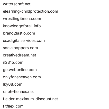
writerscraft.net
elearning-childprotection.com
wrestling4mena.com
knowledgeforall.info
brand2lastio.com
usadigitalservices.com
socialhoppers.com
creativedream.net
n2315.com
getwebonline.com
onlyfansheaven.com
lky08.com
ralph-fiennes.net
fielder-maximum-discount.net
fitfllex.com