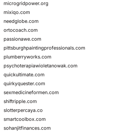
microgridpower.org
mixiqo.com
needglobe.com
ortocoach.com
passionawe.com
pittsburghpaintingprofessionals.com
plumberryworks.com
psychoterapiawioletanowak.com
quickultimate.com
quirkyquester.com
sexmedicineformen.com
shiftripple.com
slotterpercaya.co
smartcoolbox.com
sohanjitfinances.com