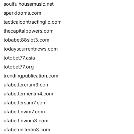
soulfulhousemusic.net
sparklooms.com
tacticalcontractingllc.com
thecapitalpowers.com
tobabet88slot3.com
todayscurrentnews.com
totobet77.asia
totobet77.org
trendingpublication.com
ufabettererum3.com
ufabettermentm4.com
ufabettersum7.com
ufabettinwm7.com
ufabettinwum3.com
ufabetunitedm3.com