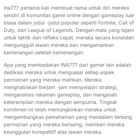
Ina777 pertama kali membuat nama untuk diri mereka
sendiri di komunitas game online dengan gameplay luar
biasa dalam judul -judul populer seperti Fortnite, Call of
Duty, dan League of Legends. Dengan mata yang tajam
untuk taktik dan refleks cepat, mereka secara konsisten
mengungguli lawan mereka dan mengamankan
kemenangan setelah kemenangan.
Apa yang membedakan INA777 dari gamer lain adalah
dedikasi mereka untuk menguasai setiap aspek
permainan yang mereka mainkan. Mereka
menghabiskan berjam -jam mempelajari strategi,
menganalisis rekaman gameplay, dan mengasah
keterampilan mereka dengan sempurna. Tingkat
komitmen ini telah memungkinkan mereka untuk
mengembangkan pemahaman yang mendalam tentang
permainan yang mereka bersaing, memberi mereka
keunggulan kompetitif atas lawan mereka.