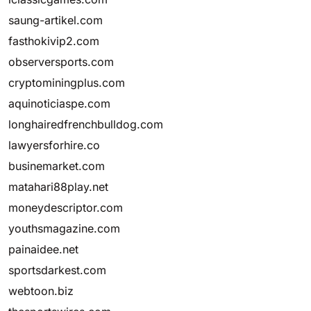
saung-artikel.com
fasthokivip2.com
observersports.com
cryptominingplus.com
aquinoticiaspe.com
longhairedfrenchbulldog.com
lawyersforhire.co
businemarket.com
matahari88play.net
moneydescriptor.com
youthsmagazine.com
painaidee.net
sportsdarkest.com
webtoon.biz