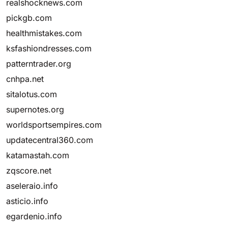
realshocknews.com
pickgb.com
healthmistakes.com
ksfashiondresses.com
patterntrader.org
cnhpa.net
sitalotus.com
supernotes.org
worldsportsempires.com
updatecentral360.com
katamastah.com
zqscore.net
aseleraio.info
asticio.info
egardenio.info