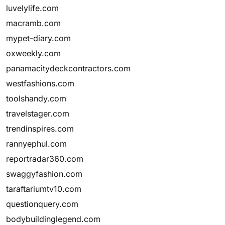
luvelylife.com
macramb.com
mypet-diary.com
oxweekly.com
panamacitydeckcontractors.com
westfashions.com
toolshandy.com
travelstager.com
trendinspires.com
rannyephul.com
reportradar360.com
swaggyfashion.com
taraftariumtv10.com
questionquery.com
bodybuildinglegend.com