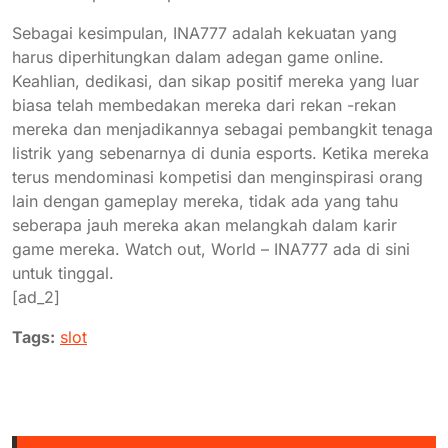
Sebagai kesimpulan, INA777 adalah kekuatan yang
harus diperhitungkan dalam adegan game online.
Keahlian, dedikasi, dan sikap positif mereka yang luar
biasa telah membedakan mereka dari rekan -rekan
mereka dan menjadikannya sebagai pembangkit tenaga
listrik yang sebenarnya di dunia esports. Ketika mereka
terus mendominasi kompetisi dan menginspirasi orang
lain dengan gameplay mereka, tidak ada yang tahu
seberapa jauh mereka akan melangkah dalam karir
game mereka. Watch out, World – INA777 ada di sini
untuk tinggal.
[ad_2]
Tags:
slot