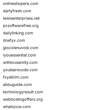
onlineshopera.com
dartyfresh.com
lewisenterprises.net
pcsoftwarefree.org
dailylinking.com
dnafyx.com
giocolenuvole.com
iyouessential.com
withloveamity.com
youlearncode.com
fxyatirim.com
abbuguide.com
technologyresult.com
webhostingoffers.org
whatszow.com