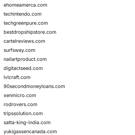
ehomeamerca.com
techintendo.com
techgreenpure.com
bestdropshipstore.com
cartelreviews.com
surfsway.com
nailartproduct.com
digitactseed.com
lvlcraft.com
90secondmoneyloans.com
xenmicro.com
rodrovers.com
tripssolution.com
satta-king-india.com
yukigassencanada.com