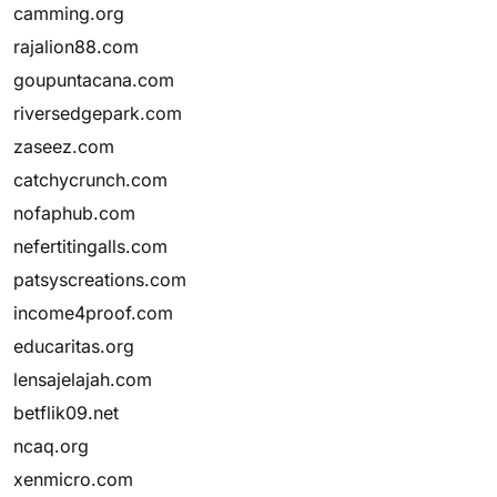
camming.org
rajalion88.com
goupuntacana.com
riversedgepark.com
zaseez.com
catchycrunch.com
nofaphub.com
nefertitingalls.com
patsyscreations.com
income4proof.com
educaritas.org
lensajelajah.com
betflik09.net
ncaq.org
xenmicro.com