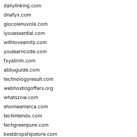
dailylinking.com
dnafyx.com
giocolenuvole.com
iyouessential.com
withloveamity.com
youlearncode.com
fxyatirim.com
abbuguide.com
technologyresult.com
webhostingoffers.org
whatszow.com
ehomeamerca.com
techintendo.com
techgreenpure.com
bestdropshipstore.com