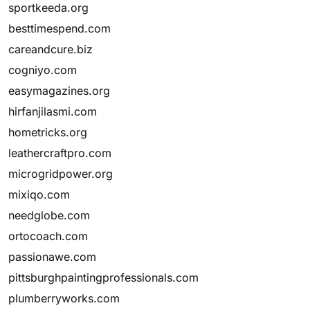
sportkeeda.org
besttimespend.com
careandcure.biz
cogniyo.com
easymagazines.org
hirfanjilasmi.com
hometricks.org
leathercraftpro.com
microgridpower.org
mixiqo.com
needglobe.com
ortocoach.com
passionawe.com
pittsburghpaintingprofessionals.com
plumberryworks.com