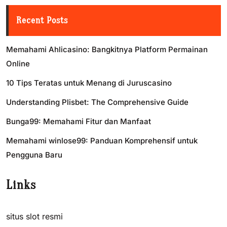
Recent Posts
Memahami Ahlicasino: Bangkitnya Platform Permainan
Online
10 Tips Teratas untuk Menang di Juruscasino
Understanding Plisbet: The Comprehensive Guide
Bunga99: Memahami Fitur dan Manfaat
Memahami winlose99: Panduan Komprehensif untuk
Pengguna Baru
Links
situs slot resmi