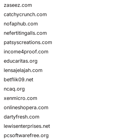
zaseez.com
catchycrunch.com
nofaphub.com
nefertitingalls.com
patsyscreations.com
income4proof.com
educaritas.org
lensajelajah.com
betflik09.net
ncaq.org
xenmicro.com
onlineshopera.com
dartyfresh.com
lewisenterprises.net
pcsoftwarefree.org