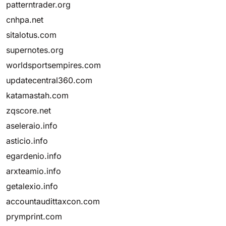
patterntrader.org
cnhpa.net
sitalotus.com
supernotes.org
worldsportsempires.com
updatecentral360.com
katamastah.com
zqscore.net
aseleraio.info
asticio.info
egardenio.info
arxteamio.info
getalexio.info
accountaudittaxcon.com
prymprint.com