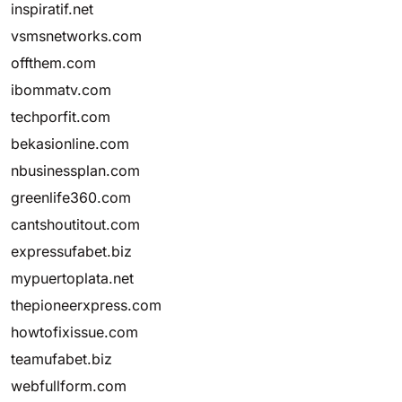
inspiratif.net
vsmsnetworks.com
offthem.com
ibommatv.com
techporfit.com
bekasionline.com
nbusinessplan.com
greenlife360.com
cantshoutitout.com
expressufabet.biz
mypuertoplata.net
thepioneerxpress.com
howtofixissue.com
teamufabet.biz
webfullform.com