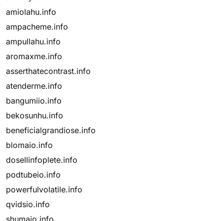
amiolahu.info
ampacheme.info
ampullahu.info
aromaxme.info
asserthatecontrast.info
atenderme.info
bangumiio.info
bekosunhu.info
beneficialgrandiose.info
blomaio.info
dosellinfoplete.info
podtubeio.info
powerfulvolatile.info
qvidsio.info
shumaio.info