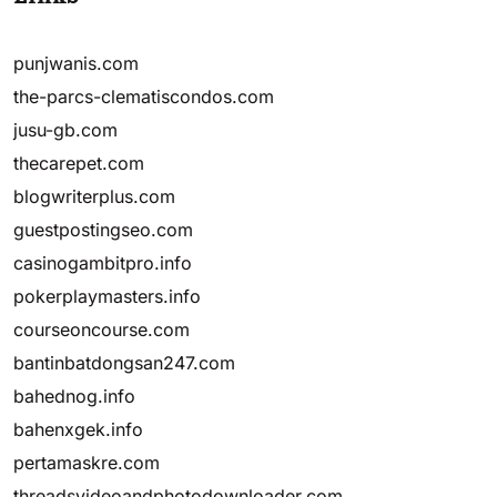
punjwanis.com
the-parcs-clematiscondos.com
jusu-gb.com
thecarepet.com
blogwriterplus.com
guestpostingseo.com
casinogambitpro.info
pokerplaymasters.info
courseoncourse.com
bantinbatdongsan247.com
bahednog.info
bahenxgek.info
pertamaskre.com
threadsvideoandphotodownloader.com