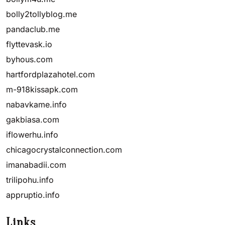
bolly2tollyblog.me
pandaclub.me
flyttevask.io
byhous.com
hartfordplazahotel.com
m-918kissapk.com
nabavkame.info
gakbiasa.com
iflowerhu.info
chicagocrystalconnection.com
imanabadii.com
trilipohu.info
appruptio.info
Links