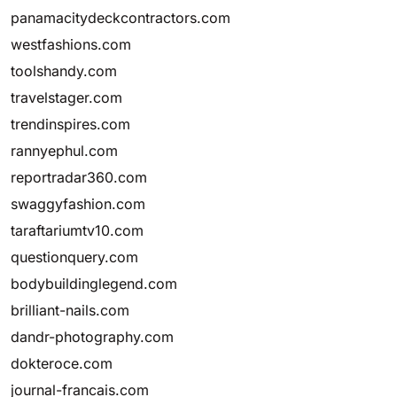
panamacitydeckcontractors.com
westfashions.com
toolshandy.com
travelstager.com
trendinspires.com
rannyephul.com
reportradar360.com
swaggyfashion.com
taraftariumtv10.com
questionquery.com
bodybuildinglegend.com
brilliant-nails.com
dandr-photography.com
dokteroce.com
journal-francais.com