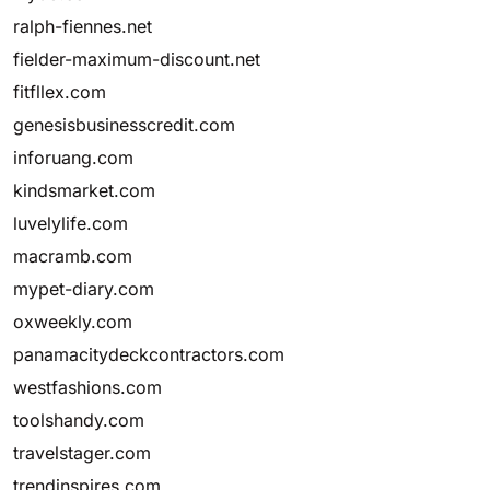
ralph-fiennes.net
fielder-maximum-discount.net
fitfllex.com
genesisbusinesscredit.com
inforuang.com
kindsmarket.com
luvelylife.com
macramb.com
mypet-diary.com
oxweekly.com
panamacitydeckcontractors.com
westfashions.com
toolshandy.com
travelstager.com
trendinspires.com