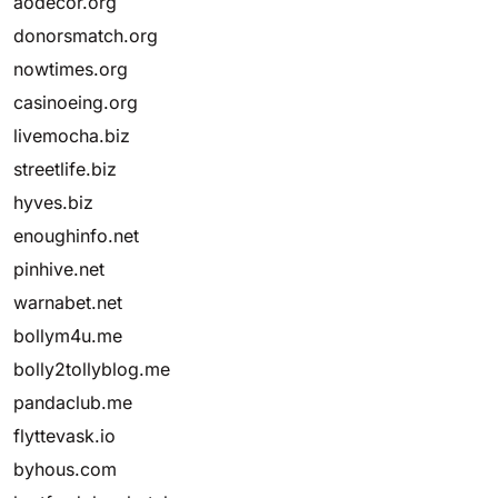
aodecor.org
donorsmatch.org
nowtimes.org
casinoeing.org
livemocha.biz
streetlife.biz
hyves.biz
enoughinfo.net
pinhive.net
warnabet.net
bollym4u.me
bolly2tollyblog.me
pandaclub.me
flyttevask.io
byhous.com