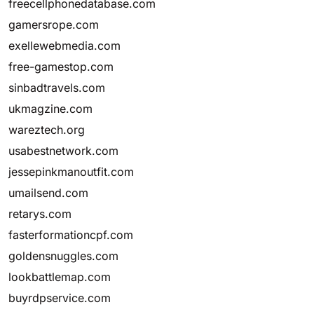
freecellphonedatabase.com
gamersrope.com
exellewebmedia.com
free-gamestop.com
sinbadtravels.com
ukmagzine.com
wareztech.org
usabestnetwork.com
jessepinkmanoutfit.com
umailsend.com
retarys.com
fasterformationcpf.com
goldensnuggles.com
lookbattlemap.com
buyrdpservice.com