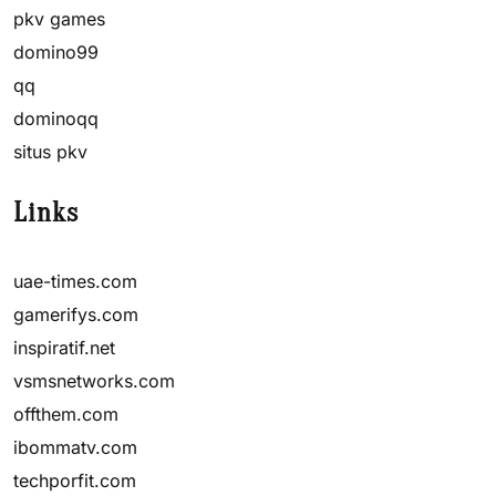
pkv games
domino99
qq
dominoqq
situs pkv
Links
uae-times.com
gamerifys.com
inspiratif.net
vsmsnetworks.com
offthem.com
ibommatv.com
techporfit.com