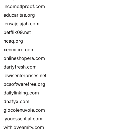
income4proof.com
educaritas.org
lensajelajah.com
betflik09.net
ncaq.org
xenmicro.com
onlineshopera.com
dartyfresh.com
lewisenterprises.net
pcsoftwarefree.org
dailylinking.com
dnafyx.com
giocolenuvole.com
iyouessential.com
withloveamity.com