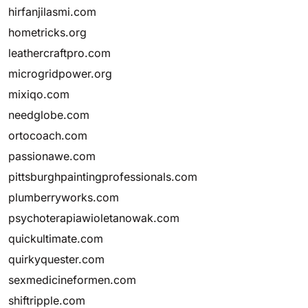
hirfanjilasmi.com
hometricks.org
leathercraftpro.com
microgridpower.org
mixiqo.com
needglobe.com
ortocoach.com
passionawe.com
pittsburghpaintingprofessionals.com
plumberryworks.com
psychoterapiawioletanowak.com
quickultimate.com
quirkyquester.com
sexmedicineformen.com
shiftripple.com