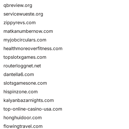
qbreview.org
servicewueste.org
zippyrevs.com
matkanumbernow.com
myjobcirculars.com
healthmoreoverfitness.com
topslotxgames.com
routerloggnet.net
dantella6.com
slotsgamesone.com
hispinzone.com
kalyanbazarnights.com
top-online-casino-usa.com
honghuidoor.com
flowingtravel.com