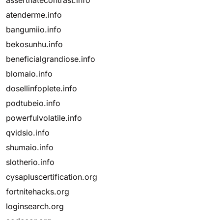
asserthatecontrast.info
atenderme.info
bangumiio.info
bekosunhu.info
beneficialgrandiose.info
blomaio.info
dosellinfoplete.info
podtubeio.info
powerfulvolatile.info
qvidsio.info
shumaio.info
slotherio.info
cysapluscertification.org
fortnitehacks.org
loginsearch.org