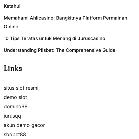
Ketahui
Memahami Ahlicasino: Bangkitnya Platform Permainan
Online
10 Tips Teratas untuk Menang di Juruscasino
Understanding Plisbet: The Comprehensive Guide
Links
situs slot resmi
demo slot
domino99
jurusqq
akun demo gacor
sbobet88