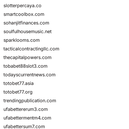
slotterpercaya.co
smartcoolbox.com
sohanjitfinances.com
soulfulhousemusic.net
sparklooms.com
tacticalcontractingllc.com
thecapitalpowers.com
tobabet88slot3.com
todayscurrentnews.com
totobet77.asia
totobet77.org
trendingpublication.com
ufabettererum3.com
ufabettermentm4.com
ufabettersum7.com