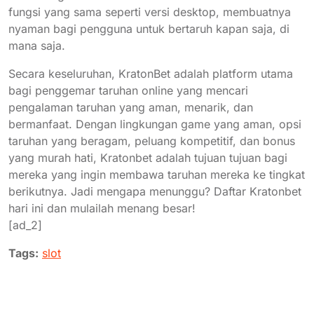
fungsi yang sama seperti versi desktop, membuatnya
nyaman bagi pengguna untuk bertaruh kapan saja, di
mana saja.
Secara keseluruhan, KratonBet adalah platform utama
bagi penggemar taruhan online yang mencari
pengalaman taruhan yang aman, menarik, dan
bermanfaat. Dengan lingkungan game yang aman, opsi
taruhan yang beragam, peluang kompetitif, dan bonus
yang murah hati, Kratonbet adalah tujuan tujuan bagi
mereka yang ingin membawa taruhan mereka ke tingkat
berikutnya. Jadi mengapa menunggu? Daftar Kratonbet
hari ini dan mulailah menang besar!
[ad_2]
Tags:
slot