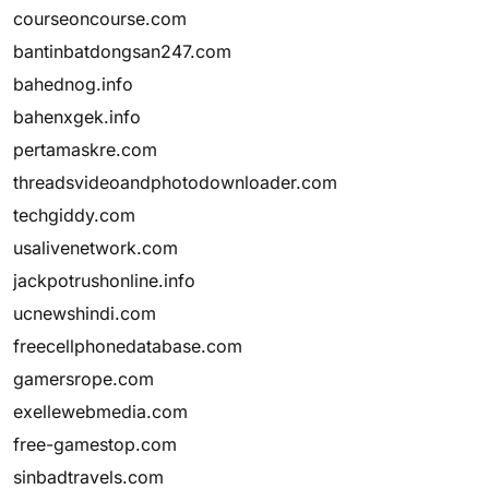
courseoncourse.com
bantinbatdongsan247.com
bahednog.info
bahenxgek.info
pertamaskre.com
threadsvideoandphotodownloader.com
techgiddy.com
usalivenetwork.com
jackpotrushonline.info
ucnewshindi.com
freecellphonedatabase.com
gamersrope.com
exellewebmedia.com
free-gamestop.com
sinbadtravels.com