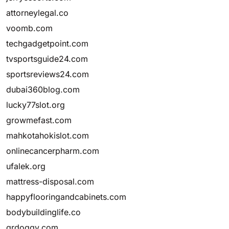
attorneylegal.co
voomb.com
techgadgetpoint.com
tvsportsguide24.com
sportsreviews24.com
dubai360blog.com
lucky77slot.org
growmefast.com
mahkotahokislot.com
onlinecancerpharm.com
ufalek.org
mattress-disposal.com
happyflooringandcabinets.com
bodybuildinglife.co
qrdoggy.com