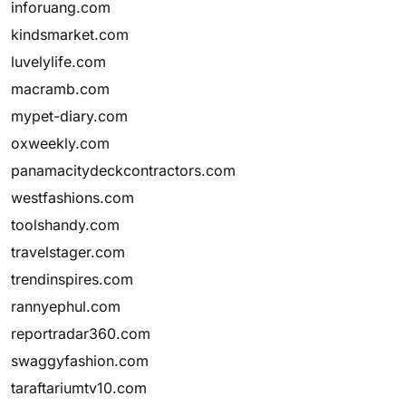
inforuang.com
kindsmarket.com
luvelylife.com
macramb.com
mypet-diary.com
oxweekly.com
panamacitydeckcontractors.com
westfashions.com
toolshandy.com
travelstager.com
trendinspires.com
rannyephul.com
reportradar360.com
swaggyfashion.com
taraftariumtv10.com