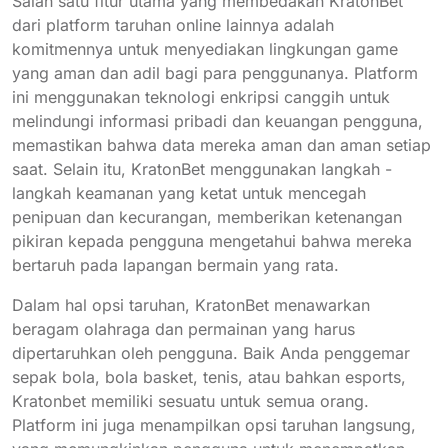
Salah satu fitur utama yang membedakan KratonBet
dari platform taruhan online lainnya adalah
komitmennya untuk menyediakan lingkungan game
yang aman dan adil bagi para penggunanya. Platform
ini menggunakan teknologi enkripsi canggih untuk
melindungi informasi pribadi dan keuangan pengguna,
memastikan bahwa data mereka aman dan aman setiap
saat. Selain itu, KratonBet menggunakan langkah -
langkah keamanan yang ketat untuk mencegah
penipuan dan kecurangan, memberikan ketenangan
pikiran kepada pengguna mengetahui bahwa mereka
bertaruh pada lapangan bermain yang rata.
Dalam hal opsi taruhan, KratonBet menawarkan
beragam olahraga dan permainan yang harus
dipertaruhkan oleh pengguna. Baik Anda penggemar
sepak bola, bola basket, tenis, atau bahkan esports,
Kratonbet memiliki sesuatu untuk semua orang.
Platform ini juga menampilkan opsi taruhan langsung,