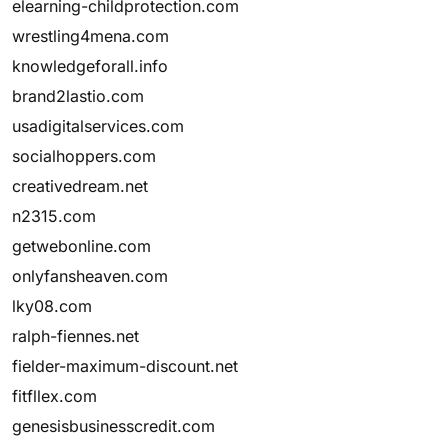
elearning-childprotection.com
wrestling4mena.com
knowledgeforall.info
brand2lastio.com
usadigitalservices.com
socialhoppers.com
creativedream.net
n2315.com
getwebonline.com
onlyfansheaven.com
lky08.com
ralph-fiennes.net
fielder-maximum-discount.net
fitfllex.com
genesisbusinesscredit.com