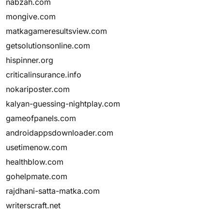
nabzah.com
mongive.com
matkagameresultsview.com
getsolutionsonline.com
hispinner.org
criticalinsurance.info
nokariposter.com
kalyan-guessing-nightplay.com
gameofpanels.com
androidappsdownloader.com
usetimenow.com
healthblow.com
gohelpmate.com
rajdhani-satta-matka.com
writerscraft.net