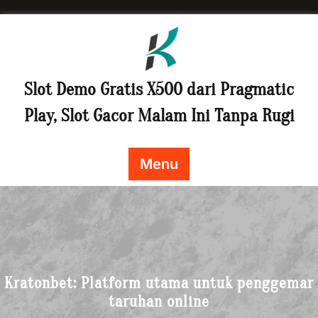
Skip
to
content
Slot Demo Gratis X500 dari Pragmatic
Play, Slot Gacor Malam Ini Tanpa Rugi
Menu
Kratonbet: Platform utama untuk penggemar
taruhan online