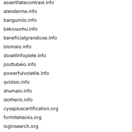
asserthatecontrast.info
atenderme.info
bangumiio.info
bekosunhu.info
beneficialgrandiose.info
blomaio.info
dosellinfoplete.info
podtubeio.info
powerfulvolatile.info
qvidsio.info
shumaio.info
slotherio.info
cysapluscertification.org
fortnitehacks.org
loginsearch.org