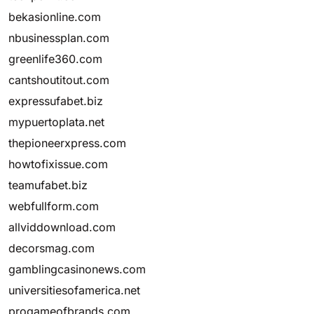
bekasionline.com
nbusinessplan.com
greenlife360.com
cantshoutitout.com
expressufabet.biz
mypuertoplata.net
thepioneerxpress.com
howtofixissue.com
teamufabet.biz
webfullform.com
allviddownload.com
decorsmag.com
gamblingcasinonews.com
universitiesofamerica.net
progameofbrands.com