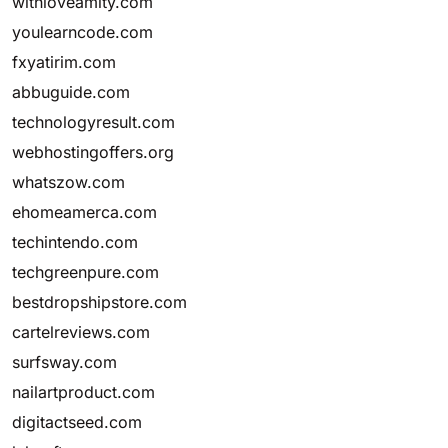
withloveamity.com
youlearncode.com
fxyatirim.com
abbuguide.com
technologyresult.com
webhostingoffers.org
whatszow.com
ehomeamerca.com
techintendo.com
techgreenpure.com
bestdropshipstore.com
cartelreviews.com
surfsway.com
nailartproduct.com
digitactseed.com