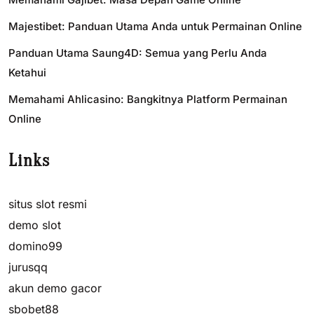
Majestibet: Panduan Utama Anda untuk Permainan Online
Panduan Utama Saung4D: Semua yang Perlu Anda
Ketahui
Memahami Ahlicasino: Bangkitnya Platform Permainan
Online
Links
situs slot resmi
demo slot
domino99
jurusqq
akun demo gacor
sbobet88