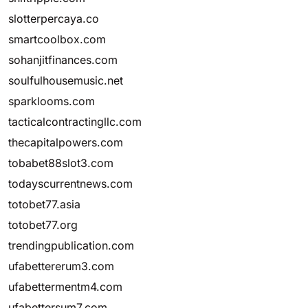
slotterpercaya.co
smartcoolbox.com
sohanjitfinances.com
soulfulhousemusic.net
sparklooms.com
tacticalcontractingllc.com
thecapitalpowers.com
tobabet88slot3.com
todayscurrentnews.com
totobet77.asia
totobet77.org
trendingpublication.com
ufabettererum3.com
ufabettermentm4.com
ufabettersum7.com