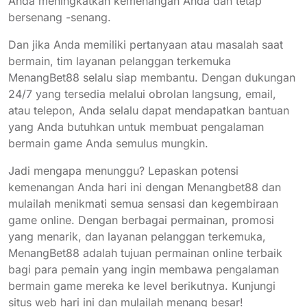
Anda meningkatkan kemenangan Anda dan tetap
bersenang -senang.
Dan jika Anda memiliki pertanyaan atau masalah saat
bermain, tim layanan pelanggan terkemuka
MenangBet88 selalu siap membantu. Dengan dukungan
24/7 yang tersedia melalui obrolan langsung, email,
atau telepon, Anda selalu dapat mendapatkan bantuan
yang Anda butuhkan untuk membuat pengalaman
bermain game Anda semulus mungkin.
Jadi mengapa menunggu? Lepaskan potensi
kemenangan Anda hari ini dengan Menangbet88 dan
mulailah menikmati semua sensasi dan kegembiraan
game online. Dengan berbagai permainan, promosi
yang menarik, dan layanan pelanggan terkemuka,
MenangBet88 adalah tujuan permainan online terbaik
bagi para pemain yang ingin membawa pengalaman
bermain game mereka ke level berikutnya. Kunjungi
situs web hari ini dan mulailah menang besar!