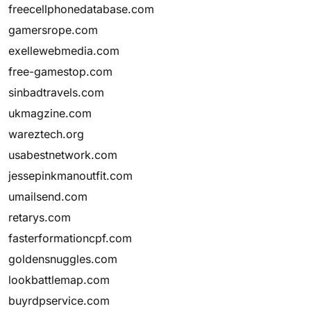
freecellphonedatabase.com
gamersrope.com
exellewebmedia.com
free-gamestop.com
sinbadtravels.com
ukmagzine.com
wareztech.org
usabestnetwork.com
jessepinkmanoutfit.com
umailsend.com
retarys.com
fasterformationcpf.com
goldensnuggles.com
lookbattlemap.com
buyrdpservice.com