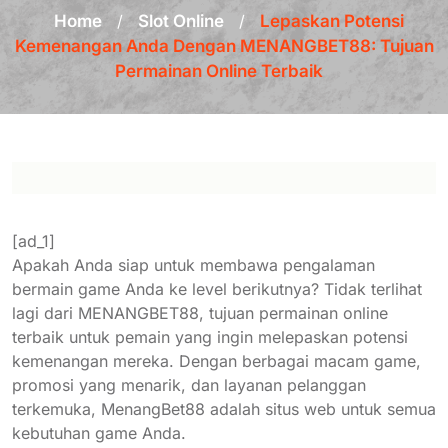
Home
/
Slot Online
/
Lepaskan Potensi
Kemenangan Anda Dengan MENANGBET88: Tujuan
Permainan Online Terbaik
[ad_1]
Apakah Anda siap untuk membawa pengalaman
bermain game Anda ke level berikutnya? Tidak terlihat
lagi dari MENANGBET88, tujuan permainan online
terbaik untuk pemain yang ingin melepaskan potensi
kemenangan mereka. Dengan berbagai macam game,
promosi yang menarik, dan layanan pelanggan
terkemuka, MenangBet88 adalah situs web untuk semua
kebutuhan game Anda.