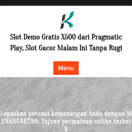
Skip
to
content
Slot Demo Gratis X500 dari Pragmatic
Play, Slot Gacor Malam Ini Tanpa Rugi
Menu
Lepaskan potensi kemenangan Anda dengan M
ENANGBET88: Tujuan permainan online terbai
k