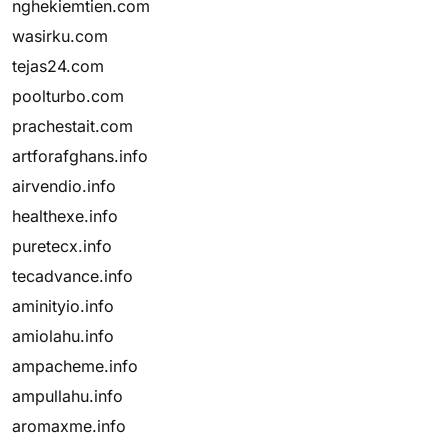
nghekiemtien.com
wasirku.com
tejas24.com
poolturbo.com
prachestait.com
artforafghans.info
airvendio.info
healthexe.info
puretecx.info
tecadvance.info
aminityio.info
amiolahu.info
ampacheme.info
ampullahu.info
aromaxme.info