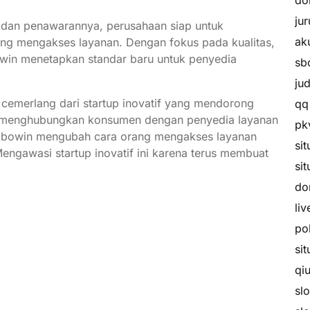
do
ju
 dan penawarannya, perusahaan siap untuk
ak
ng mengakses layanan. Dengan fokus pada kualitas,
win menetapkan standar baru untuk penyedia
sb
ju
cemerlang dari startup inovatif yang mendorong
qq
 menghubungkan konsumen dengan penyedia layanan
pk
, Hbowin mengubah cara orang mengakses layanan
si
ngawasi startup inovatif ini karena terus membuat
sit
do
liv
po
si
qiu
slo