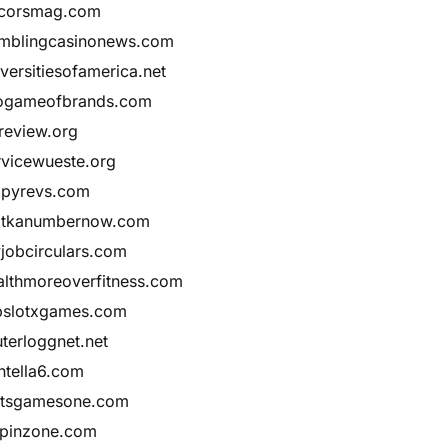
corsmag.com
mblingcasinonews.com
iversitiesofamerica.net
ogameofbrands.com
review.org
rvicewueste.org
ppyrevs.com
tkanumbernow.com
jobcirculars.com
althmoreoverfitness.com
pslotxgames.com
uterloggnet.net
ntella6.com
otsgamesone.com
spinzone.com