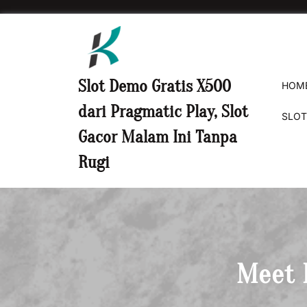
Skip
to
content
Slot Demo Gratis X500
HOM
dari Pragmatic Play, Slot
SLO
Gacor Malam Ini Tanpa
Rugi
Meet 