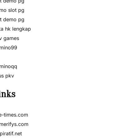
ot demo pg
mo slot pg
ot demo pg
ta hk lengkap
v games
mino99
minoqq
tus pkv
inks
e-times.com
merifys.com
piratif.net