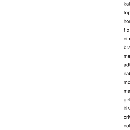
ka
to
ho
fl
ni
br
me
ad
na
mo
ma
ge
hi
cri
no