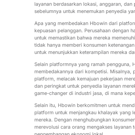
layanan berdasarkan lokasi, anggaran, dan
sebelumnya untuk menemukan penyedia yan
Apa yang membedakan Hbowin dari platform
kepuasan pelanggan. Perusahaan dengan hat
untuk memastikan bahwa mereka memenuhi sta
tidak hanya memberi konsumen ketenangan 
untuk menunjukkan keterampilan mereka d
Selain platformnya yang ramah pengguna, H
membedakannya dari kompetisi. Misalnya, 
platform, melacak kemajuan pekerjaan mere
dan peringkat untuk penyedia layanan mereka
game-changer di industri jasa, di mana kep
Selain itu, Hbowin berkomitmen untuk mend
platform untuk menjangkau khalayak yang 
mereka. Dengan menghubungkan konsumen d
merevolusi cara orang mengakses layanan t
pengembangan ekonomi lokal.