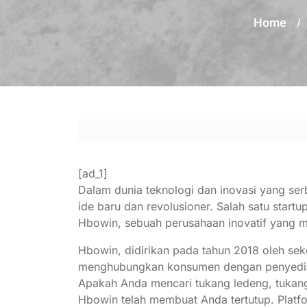
Home
/
[ad_1]
Dalam dunia teknologi dan inovasi yang ser
ide baru dan revolusioner. Salah satu star
Hbowin, sebuah perusahaan inovatif yang m
Hbowin, didirikan pada tahun 2018 oleh s
menghubungkan konsumen dengan penyedia l
Apakah Anda mencari tukang ledeng, tukang 
Hbowin telah membuat Anda tertutup. Plat