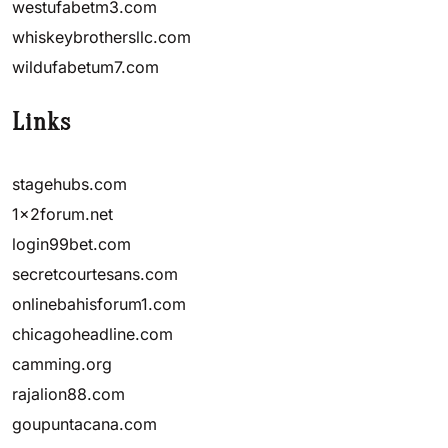
westufabetm3.com
whiskeybrothersllc.com
wildufabetum7.com
Links
stagehubs.com
1x2forum.net
login99bet.com
secretcourtesans.com
onlinebahisforum1.com
chicagoheadline.com
camming.org
rajalion88.com
goupuntacana.com