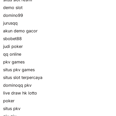
demo slot
domino99
jurusqq
akun demo gacor
sbobet88
judi poker
qq online
pkv games
situs pkv games
situs slot terpercaya
dominoqq pkv
live draw hk lotto
poker
situs pkv