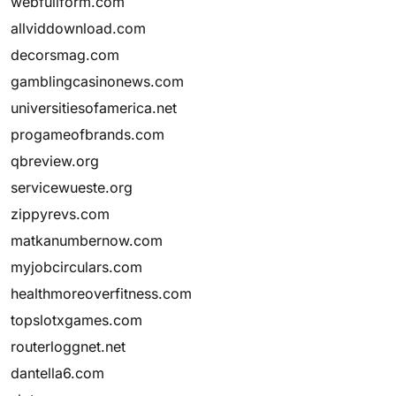
webfullform.com
allviddownload.com
decorsmag.com
gamblingcasinonews.com
universitiesofamerica.net
progameofbrands.com
qbreview.org
servicewueste.org
zippyrevs.com
matkanumbernow.com
myjobcirculars.com
healthmoreoverfitness.com
topslotxgames.com
routerloggnet.net
dantella6.com