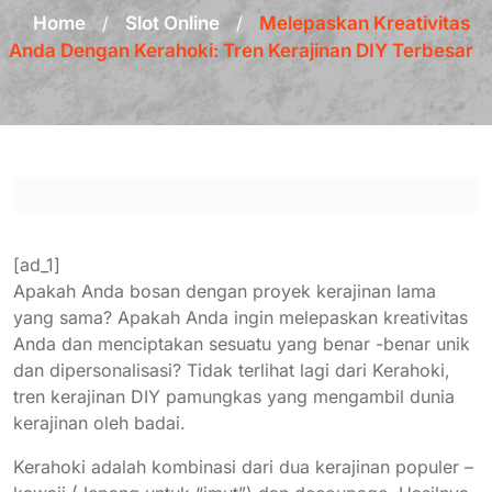
Home
/
Slot Online
/
Melepaskan Kreativitas
Anda Dengan Kerahoki: Tren Kerajinan DIY Terbesar
[ad_1]
Apakah Anda bosan dengan proyek kerajinan lama
yang sama? Apakah Anda ingin melepaskan kreativitas
Anda dan menciptakan sesuatu yang benar -benar unik
dan dipersonalisasi? Tidak terlihat lagi dari Kerahoki,
tren kerajinan DIY pamungkas yang mengambil dunia
kerajinan oleh badai.
Kerahoki adalah kombinasi dari dua kerajinan populer –