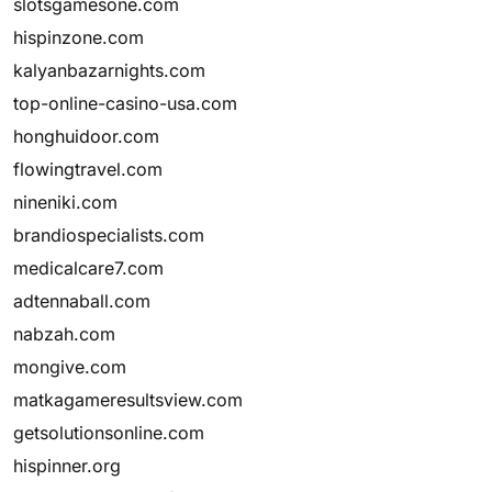
slotsgamesone.com
hispinzone.com
kalyanbazarnights.com
top-online-casino-usa.com
honghuidoor.com
flowingtravel.com
nineniki.com
brandiospecialists.com
medicalcare7.com
adtennaball.com
nabzah.com
mongive.com
matkagameresultsview.com
getsolutionsonline.com
hispinner.org