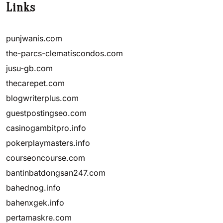
Links
punjwanis.com
the-parcs-clematiscondos.com
jusu-gb.com
thecarepet.com
blogwriterplus.com
guestpostingseo.com
casinogambitpro.info
pokerplaymasters.info
courseoncourse.com
bantinbatdongsan247.com
bahednog.info
bahenxgek.info
pertamaskre.com