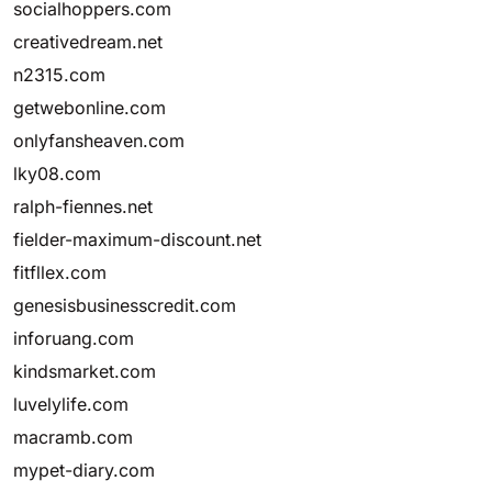
socialhoppers.com
creativedream.net
n2315.com
getwebonline.com
onlyfansheaven.com
lky08.com
ralph-fiennes.net
fielder-maximum-discount.net
fitfllex.com
genesisbusinesscredit.com
inforuang.com
kindsmarket.com
luvelylife.com
macramb.com
mypet-diary.com