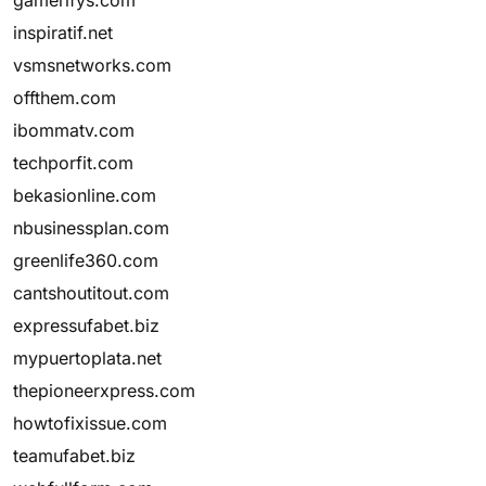
gamerifys.com
inspiratif.net
vsmsnetworks.com
offthem.com
ibommatv.com
techporfit.com
bekasionline.com
nbusinessplan.com
greenlife360.com
cantshoutitout.com
expressufabet.biz
mypuertoplata.net
thepioneerxpress.com
howtofixissue.com
teamufabet.biz