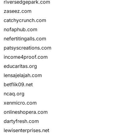
riversedgepark.com
zaseez.com
catchycrunch.com
nofaphub.com
nefertitingalls.com
patsyscreations.com
income4proof.com
educaritas.org
lensajelajah.com
betflik09.net
ncaq.org
xenmicro.com
onlineshopera.com
dartyfresh.com
lewisenterprises.net