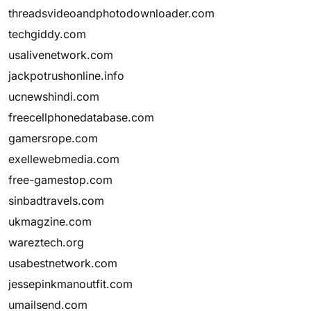
threadsvideoandphotodownloader.com
techgiddy.com
usalivenetwork.com
jackpotrushonline.info
ucnewshindi.com
freecellphonedatabase.com
gamersrope.com
exellewebmedia.com
free-gamestop.com
sinbadtravels.com
ukmagzine.com
wareztech.org
usabestnetwork.com
jessepinkmanoutfit.com
umailsend.com