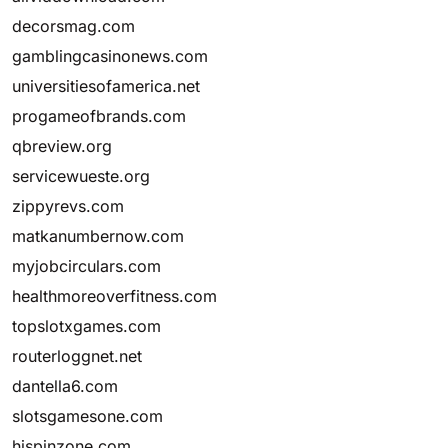
decorsmag.com
gamblingcasinonews.com
universitiesofamerica.net
progameofbrands.com
qbreview.org
servicewueste.org
zippyrevs.com
matkanumbernow.com
myjobcirculars.com
healthmoreoverfitness.com
topslotxgames.com
routerloggnet.net
dantella6.com
slotsgamesone.com
hispinzone.com