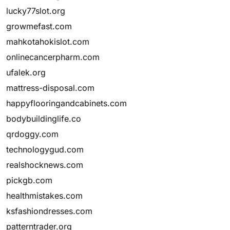
lucky77slot.org
growmefast.com
mahkotahokislot.com
onlinecancerpharm.com
ufalek.org
mattress-disposal.com
happyflooringandcabinets.com
bodybuildinglife.co
qrdoggy.com
technologygud.com
realshocknews.com
pickgb.com
healthmistakes.com
ksfashiondresses.com
patterntrader.org