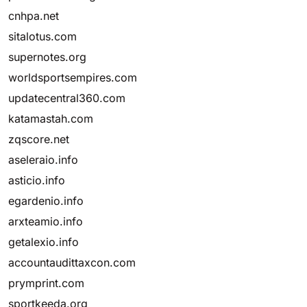
cnhpa.net
sitalotus.com
supernotes.org
worldsportsempires.com
updatecentral360.com
katamastah.com
zqscore.net
aseleraio.info
asticio.info
egardenio.info
arxteamio.info
getalexio.info
accountaudittaxcon.com
prymprint.com
sportkeeda.org