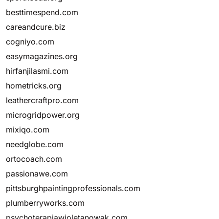
besttimespend.com
careandcure.biz
cogniyo.com
easymagazines.org
hirfanjilasmi.com
hometricks.org
leathercraftpro.com
microgridpower.org
mixiqo.com
needglobe.com
ortocoach.com
passionawe.com
pittsburghpaintingprofessionals.com
plumberryworks.com
psychoterapiawioletanowak.com