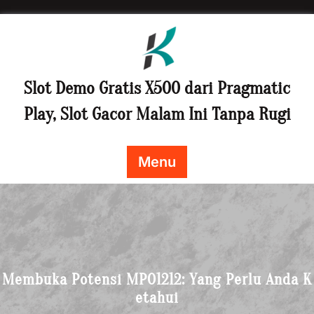
Skip
to
content
Slot Demo Gratis X500 dari Pragmatic
Play, Slot Gacor Malam Ini Tanpa Rugi
Menu
Membuka Potensi MPO1212: Yang Perlu Anda K
etahui