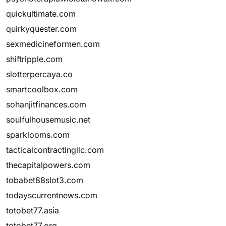
quickultimate.com
quirkyquester.com
sexmedicineformen.com
shiftripple.com
slotterpercaya.co
smartcoolbox.com
sohanjitfinances.com
soulfulhousemusic.net
sparklooms.com
tacticalcontractingllc.com
thecapitalpowers.com
tobabet88slot3.com
todayscurrentnews.com
totobet77.asia
totobet77.org