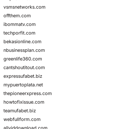
vsmsnetworks.com
offthem.com
ibommatv.com
techporfit.com
bekasionline.com
nbusinessplan.com
greenlife360.com
cantshoutitout.com
expressufabet.biz
mypuertoplata.net
thepioneerxpress.com
howtofixissue.com
teamufabet.biz
webfullform.com
allviddownload.com