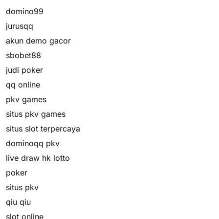
domino99
jurusqq
akun demo gacor
sbobet88
judi poker
qq online
pkv games
situs pkv games
situs slot terpercaya
dominoqq pkv
live draw hk lotto
poker
situs pkv
qiu qiu
slot online