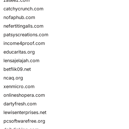
zaseez.com
catchycrunch.com
nofaphub.com
nefertitingalls.com
patsyscreations.com
income4proof.com
educaritas.org
lensajelajah.com
betflik09.net
ncaq.org
xenmicro.com
onlineshopera.com
dartyfresh.com
lewisenterprises.net
pcsoftwarefree.org