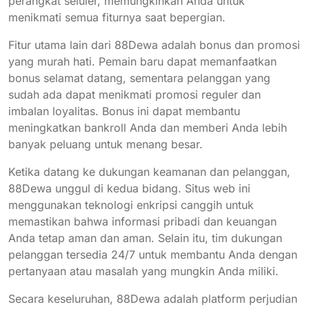
perangkat seluler, memungkinkan Anda untuk
menikmati semua fiturnya saat bepergian.
Fitur utama lain dari 88Dewa adalah bonus dan promosi
yang murah hati. Pemain baru dapat memanfaatkan
bonus selamat datang, sementara pelanggan yang
sudah ada dapat menikmati promosi reguler dan
imbalan loyalitas. Bonus ini dapat membantu
meningkatkan bankroll Anda dan memberi Anda lebih
banyak peluang untuk menang besar.
Ketika datang ke dukungan keamanan dan pelanggan,
88Dewa unggul di kedua bidang. Situs web ini
menggunakan teknologi enkripsi canggih untuk
memastikan bahwa informasi pribadi dan keuangan
Anda tetap aman dan aman. Selain itu, tim dukungan
pelanggan tersedia 24/7 untuk membantu Anda dengan
pertanyaan atau masalah yang mungkin Anda miliki.
Secara keseluruhan, 88Dewa adalah platform perjudian