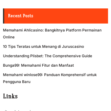
Recent Posts
Memahami Ahlicasino: Bangkitnya Platform Permainan
Online
10 Tips Teratas untuk Menang di Juruscasino
Understanding Plisbet: The Comprehensive Guide
Bunga99: Memahami Fitur dan Manfaat
Memahami winlose99: Panduan Komprehensif untuk
Pengguna Baru
Links