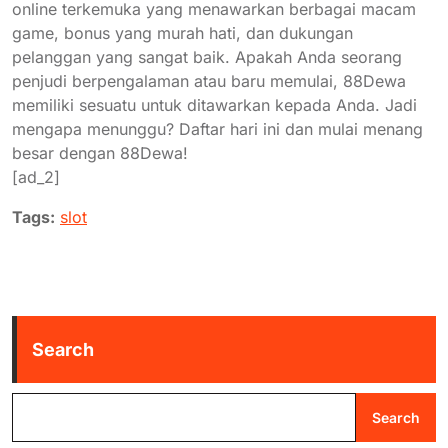
online terkemuka yang menawarkan berbagai macam
game, bonus yang murah hati, dan dukungan
pelanggan yang sangat baik. Apakah Anda seorang
penjudi berpengalaman atau baru memulai, 88Dewa
memiliki sesuatu untuk ditawarkan kepada Anda. Jadi
mengapa menunggu? Daftar hari ini dan mulai menang
besar dengan 88Dewa!
[ad_2]
Tags:
slot
Search
Search