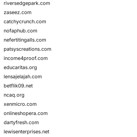
riversedgepark.com
zaseez.com
catchycrunch.com
nofaphub.com
nefertitingalls.com
patsyscreations.com
income4proof.com
educaritas.org
lensajelajah.com
betflik09.net
ncaq.org
xenmicro.com
onlineshopera.com
dartyfresh.com
lewisenterprises.net