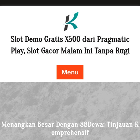
Skip
to
content
Slot Demo Gratis X500 dari Pragmatic
Play, Slot Gacor Malam Ini Tanpa Rugi
Menu
Menangkan Besar Dengan 88Dewa: Tinjauan K
omprehensif