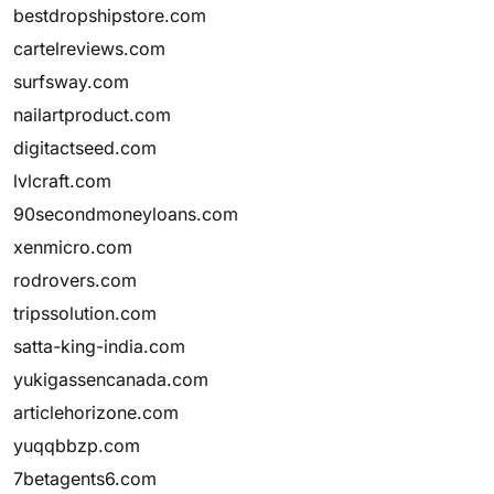
bestdropshipstore.com
cartelreviews.com
surfsway.com
nailartproduct.com
digitactseed.com
lvlcraft.com
90secondmoneyloans.com
xenmicro.com
rodrovers.com
tripssolution.com
satta-king-india.com
yukigassencanada.com
articlehorizone.com
yuqqbbzp.com
7betagents6.com