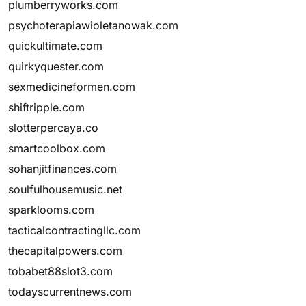
plumberryworks.com
psychoterapiawioletanowak.com
quickultimate.com
quirkyquester.com
sexmedicineformen.com
shiftripple.com
slotterpercaya.co
smartcoolbox.com
sohanjitfinances.com
soulfulhousemusic.net
sparklooms.com
tacticalcontractingllc.com
thecapitalpowers.com
tobabet88slot3.com
todayscurrentnews.com