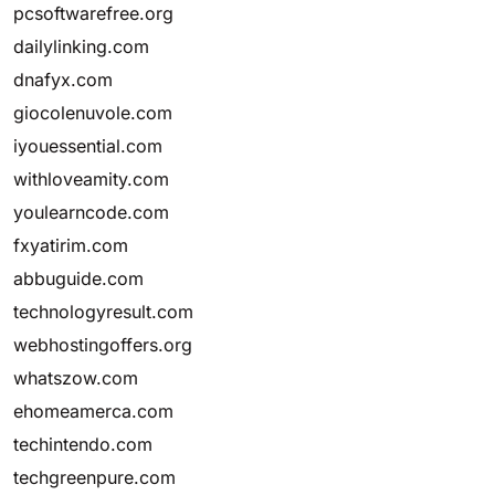
pcsoftwarefree.org
dailylinking.com
dnafyx.com
giocolenuvole.com
iyouessential.com
withloveamity.com
youlearncode.com
fxyatirim.com
abbuguide.com
technologyresult.com
webhostingoffers.org
whatszow.com
ehomeamerca.com
techintendo.com
techgreenpure.com