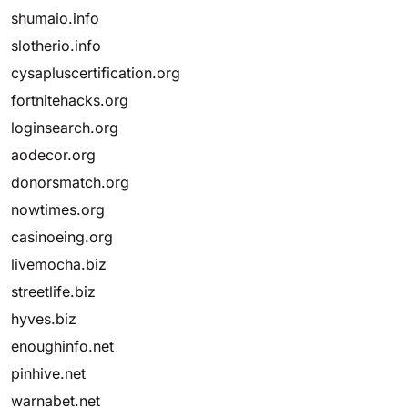
shumaio.info
slotherio.info
cysapluscertification.org
fortnitehacks.org
loginsearch.org
aodecor.org
donorsmatch.org
nowtimes.org
casinoeing.org
livemocha.biz
streetlife.biz
hyves.biz
enoughinfo.net
pinhive.net
warnabet.net