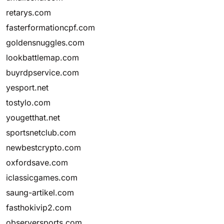
retarys.com
fasterformationcpf.com
goldensnuggles.com
lookbattlemap.com
buyrdpservice.com
yesport.net
tostylo.com
yougetthat.net
sportsnetclub.com
newbestcrypto.com
oxfordsave.com
iclassicgames.com
saung-artikel.com
fasthokivip2.com
observersports.com