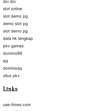
qiu qiu
slot online
slot demo pg
demo slot pg
slot demo pg
data hk lengkap
pkv games
domino99
qq
dominoqq
situs pkv
Links
uae-times.com