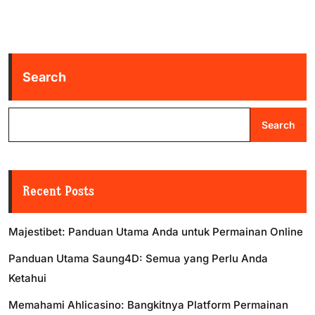
Search
Search
Recent Posts
Majestibet: Panduan Utama Anda untuk Permainan Online
Panduan Utama Saung4D: Semua yang Perlu Anda
Ketahui
Memahami Ahlicasino: Bangkitnya Platform Permainan