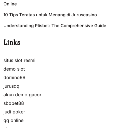
Online
10 Tips Teratas untuk Menang di Juruscasino
Understanding Plisbet: The Comprehensive Guide
Links
situs slot resmi
demo slot
domino99
jurusqq
akun demo gacor
sbobet88
judi poker
qq online