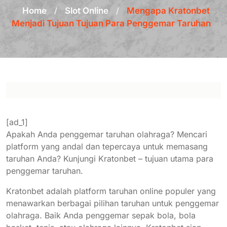
Home
/
Slot Online
/
Mengapa Kratonbet
Menjadi Tujuan Tujuan Para Penggemar Taruhan
[ad_1]
Apakah Anda penggemar taruhan olahraga? Mencari
platform yang andal dan tepercaya untuk memasang
taruhan Anda? Kunjungi Kratonbet – tujuan utama para
penggemar taruhan.
Kratonbet adalah platform taruhan online populer yang
menawarkan berbagai pilihan taruhan untuk penggemar
olahraga. Baik Anda penggemar sepak bola, bola