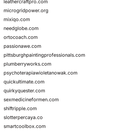
leathercraftpro.com
microgridpower.org
mixiqo.com
needglobe.com
ortocoach.com
passionawe.com
pittsburghpaintingprofessionals.com
plumberryworks.com
psychoterapiawioletanowak.com
quickultimate.com
quirkyquester.com
sexmedicineformen.com
shiftripple.com
slotterpercaya.co
smartcoolbox.com