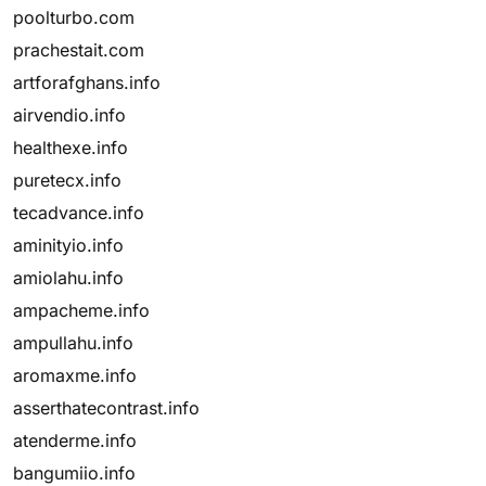
poolturbo.com
prachestait.com
artforafghans.info
airvendio.info
healthexe.info
puretecx.info
tecadvance.info
aminityio.info
amiolahu.info
ampacheme.info
ampullahu.info
aromaxme.info
asserthatecontrast.info
atenderme.info
bangumiio.info