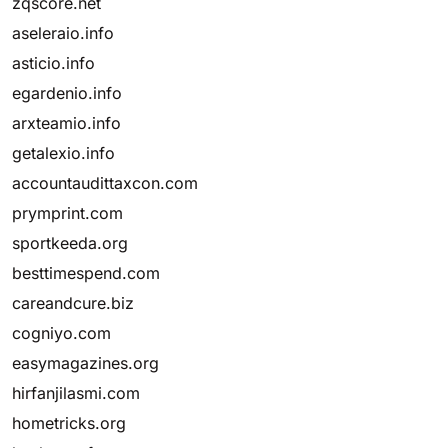
zqscore.net
aseleraio.info
asticio.info
egardenio.info
arxteamio.info
getalexio.info
accountaudittaxcon.com
prymprint.com
sportkeeda.org
besttimespend.com
careandcure.biz
cogniyo.com
easymagazines.org
hirfanjilasmi.com
hometricks.org