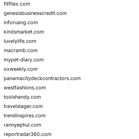
fitfllex.com
genesisbusinesscredit.com
inforuang.com
kindsmarket.com
luvelylife.com
macramb.com
mypet-diary.com
oxweekly.com
panamacitydeckcontractors.com
westfashions.com
toolshandy.com
travelstager.com
trendinspires.com
rannyephul.com
reportradar360.com