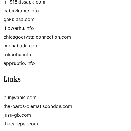
m-918kissapk.com
nabavkame.info
gakbiasa.com
iflowerhu.info
chicagocrystalconnection.com
imanabadii.com
trilipohu.info
appruptio.info
Links
punjwanis.com
the-parcs-clematiscondos.com
jusu-gb.com
thecarepet.com