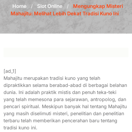
Home
/
Slot Online
/
Mengungkap Misteri
Mahajitu: Melihat Lebih Dekat Tradisi Kuno Ini
[ad_1]
Mahajitu merupakan tradisi kuno yang telah
dipraktikkan selama berabad-abad di berbagai belahan
dunia. Ini adalah praktik mistis dan penuh teka-teki
yang telah memesona para sejarawan, antropolog, dan
pencari spiritual. Meskipun banyak hal tentang Mahajitu
yang masih diselimuti misteri, penelitian dan penelitian
terbaru telah memberikan pencerahan baru tentang
tradisi kuno ini.