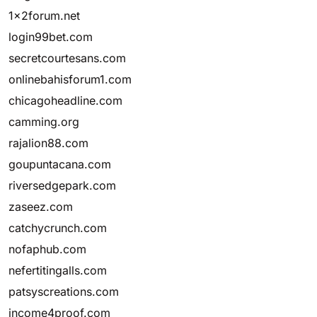
1x2forum.net
login99bet.com
secretcourtesans.com
onlinebahisforum1.com
chicagoheadline.com
camming.org
rajalion88.com
goupuntacana.com
riversedgepark.com
zaseez.com
catchycrunch.com
nofaphub.com
nefertitingalls.com
patsyscreations.com
income4proof.com