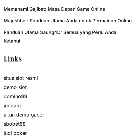
Memahami Gajibet: Masa Depan Game Online
Majestibet: Panduan Utama Anda untuk Permainan Online
Panduan Utama Saung4D: Semua yang Perlu Anda
Ketahui
Links
situs slot resmi
demo slot
domino99
jurusqq
akun demo gacor
sbobet88
judi poker