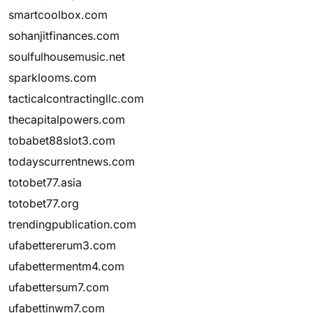
smartcoolbox.com
sohanjitfinances.com
soulfulhousemusic.net
sparklooms.com
tacticalcontractingllc.com
thecapitalpowers.com
tobabet88slot3.com
todayscurrentnews.com
totobet77.asia
totobet77.org
trendingpublication.com
ufabettererum3.com
ufabettermentm4.com
ufabettersum7.com
ufabettinwm7.com