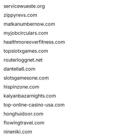
servicewueste.org
zippyrevs.com
matkanumbernow.com
myjobcirculars.com
healthmoreoverfitness.com
topslotxgames.com
routerloggnet.net
dantella6.com
slotsgamesone.com
hispinzone.com
kalyanbazarnights.com
top-online-casino-usa.com
honghuidoor.com
flowingtravel.com
nineniki.com