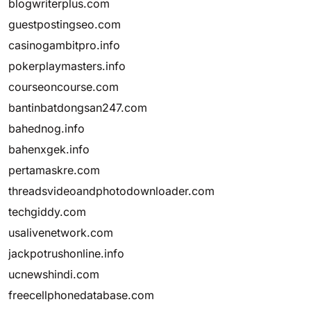
blogwriterplus.com
guestpostingseo.com
casinogambitpro.info
pokerplaymasters.info
courseoncourse.com
bantinbatdongsan247.com
bahednog.info
bahenxgek.info
pertamaskre.com
threadsvideoandphotodownloader.com
techgiddy.com
usalivenetwork.com
jackpotrushonline.info
ucnewshindi.com
freecellphonedatabase.com