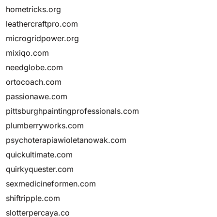
hometricks.org
leathercraftpro.com
microgridpower.org
mixiqo.com
needglobe.com
ortocoach.com
passionawe.com
pittsburghpaintingprofessionals.com
plumberryworks.com
psychoterapiawioletanowak.com
quickultimate.com
quirkyquester.com
sexmedicineformen.com
shiftripple.com
slotterpercaya.co