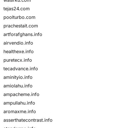
wasirku.com
tejas24.com
poolturbo.com
prachestait.com
artforafghans.info
airvendio.info
healthexe.info
puretecx.info
tecadvance.info
aminityio.info
amiolahu.info
ampacheme.info
ampullahu.info
aromaxme.info
asserthatecontrast.info