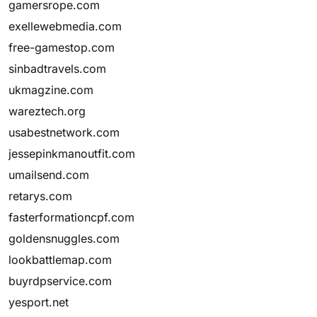
gamersrope.com
exellewebmedia.com
free-gamestop.com
sinbadtravels.com
ukmagzine.com
wareztech.org
usabestnetwork.com
jessepinkmanoutfit.com
umailsend.com
retarys.com
fasterformationcpf.com
goldensnuggles.com
lookbattlemap.com
buyrdpservice.com
yesport.net