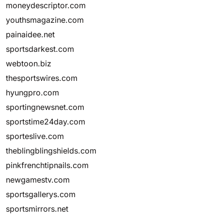
moneydescriptor.com
youthsmagazine.com
painaidee.net
sportsdarkest.com
webtoon.biz
thesportswires.com
hyungpro.com
sportingnewsnet.com
sportstime24day.com
sporteslive.com
theblingblingshields.com
pinkfrenchtipnails.com
newgamestv.com
sportsgallerys.com
sportsmirrors.net