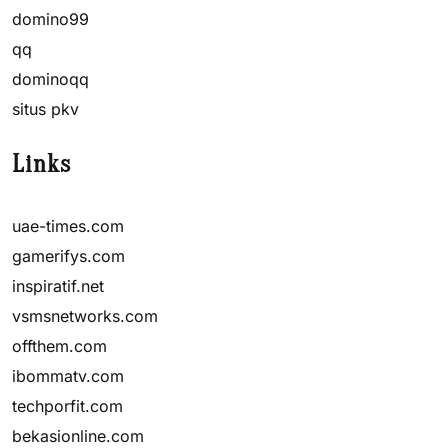
domino99
qq
dominoqq
situs pkv
Links
uae-times.com
gamerifys.com
inspiratif.net
vsmsnetworks.com
offthem.com
ibommatv.com
techporfit.com
bekasionline.com