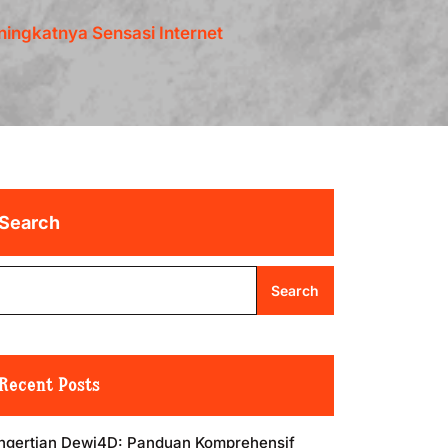
ingkatnya Sensasi Internet
Search
Search
Recent Posts
ngertian Dewi4D: Panduan Komprehensif