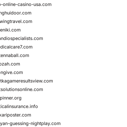
p-online-casino-usa.com
nghuidoor.com
owingtravel.com
neniki.com
andiospecialists.com
dicalcare7.com
tennaball.com
bzah.com
ngive.com
tkagameresultsview.com
tsolutionsonline.com
spinner.org
ticalinsurance.info
kariposter.com
lyan-guessing-nightplay.com