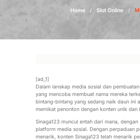
Home
/
Slot Online
/
M
[ad_1]
Dalam lanskap media sosial dan pembuatan k
yang mencoba membuat nama mereka terkenal
bintang-bintang yang sedang naik daun ini a
memikat penonton dengan konten unik dan k
Sinaga123 muncul entah dari mana, dengan
platform media sosial. Dengan perpaduan pe
menarik, konten Sinaga123 telah menarik 