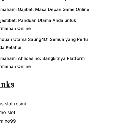
mahami Gajibet: Masa Depan Game Online
jestibet: Panduan Utama Anda untuk
rmainan Online
nduan Utama Saung4D: Semua yang Perlu
da Ketahui
mahami Ahlicasino: Bangkitnya Platform
rmainan Online
inks
us slot resmi
mo slot
mino99