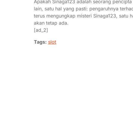
Apakah Sinaga123 adalah seorang pencipta 
lain, satu hal yang pasti: pengaruhnya terha
terus mengungkap misteri Sinaga123, satu ha
akan tetap ada.
[ad_2]
Tags:
slot