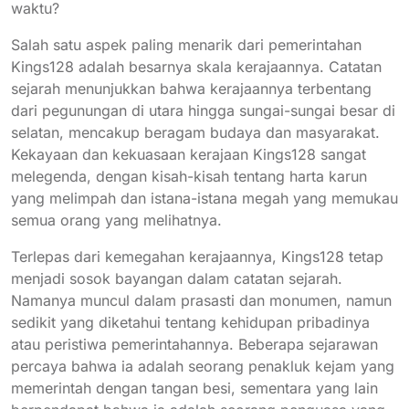
waktu?
Salah satu aspek paling menarik dari pemerintahan
Kings128 adalah besarnya skala kerajaannya. Catatan
sejarah menunjukkan bahwa kerajaannya terbentang
dari pegunungan di utara hingga sungai-sungai besar di
selatan, mencakup beragam budaya dan masyarakat.
Kekayaan dan kekuasaan kerajaan Kings128 sangat
melegenda, dengan kisah-kisah tentang harta karun
yang melimpah dan istana-istana megah yang memukau
semua orang yang melihatnya.
Terlepas dari kemegahan kerajaannya, Kings128 tetap
menjadi sosok bayangan dalam catatan sejarah.
Namanya muncul dalam prasasti dan monumen, namun
sedikit yang diketahui tentang kehidupan pribadinya
atau peristiwa pemerintahannya. Beberapa sejarawan
percaya bahwa ia adalah seorang penakluk kejam yang
memerintah dengan tangan besi, sementara yang lain