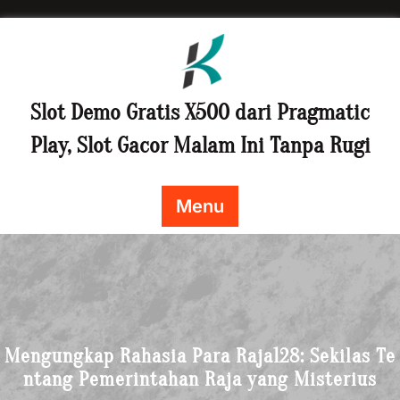
Skip
to
content
Slot Demo Gratis X500 dari Pragmatic
Play, Slot Gacor Malam Ini Tanpa Rugi
Menu
Mengungkap Rahasia Para Raja128: Sekilas Te
ntang Pemerintahan Raja yang Misterius