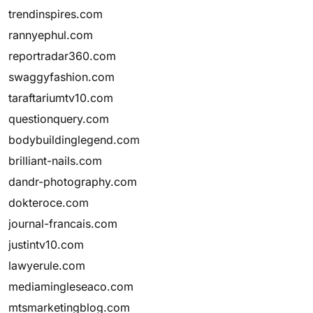
trendinspires.com
rannyephul.com
reportradar360.com
swaggyfashion.com
taraftariumtv10.com
questionquery.com
bodybuildinglegend.com
brilliant-nails.com
dandr-photography.com
dokteroce.com
journal-francais.com
justintv10.com
lawyerule.com
mediamingleseaco.com
mtsmarketingblog.com