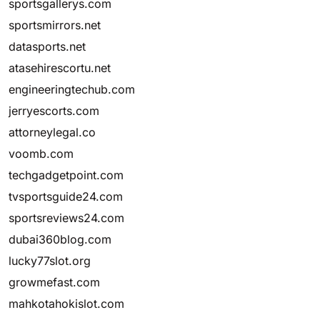
sportsgallerys.com
sportsmirrors.net
datasports.net
atasehirescortu.net
engineeringtechub.com
jerryescorts.com
attorneylegal.co
voomb.com
techgadgetpoint.com
tvsportsguide24.com
sportsreviews24.com
dubai360blog.com
lucky77slot.org
growmefast.com
mahkotahokislot.com