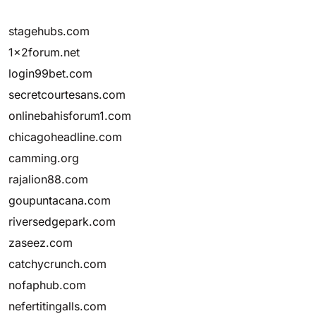
stagehubs.com
1x2forum.net
login99bet.com
secretcourtesans.com
onlinebahisforum1.com
chicagoheadline.com
camming.org
rajalion88.com
goupuntacana.com
riversedgepark.com
zaseez.com
catchycrunch.com
nofaphub.com
nefertitingalls.com