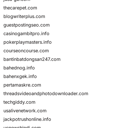
thecarepet.com
blogwriterplus.com
guestpostingseo.com
casinogambitpro.info
pokerplaymasters.info
courseoncourse.com
bantinbatdongsan247.com
bahednog.info
bahenxgek.info
pertamaskre.com
threadsvideoandphotodownloader.com
techgiddy.com
usalivenetwork.com
jackpotrushonline.info
ucnewshindi.com