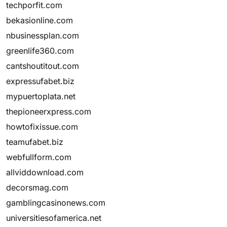
techporfit.com
bekasionline.com
nbusinessplan.com
greenlife360.com
cantshoutitout.com
expressufabet.biz
mypuertoplata.net
thepioneerxpress.com
howtofixissue.com
teamufabet.biz
webfullform.com
allviddownload.com
decorsmag.com
gamblingcasinonews.com
universitiesofamerica.net