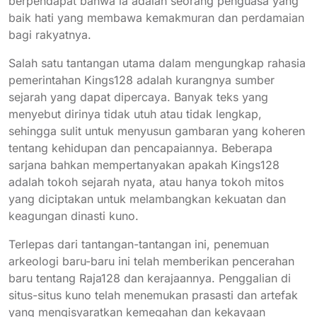
berpendapat bahwa ia adalah seorang penguasa yang
baik hati yang membawa kemakmuran dan perdamaian
bagi rakyatnya.
Salah satu tantangan utama dalam mengungkap rahasia
pemerintahan Kings128 adalah kurangnya sumber
sejarah yang dapat dipercaya. Banyak teks yang
menyebut dirinya tidak utuh atau tidak lengkap,
sehingga sulit untuk menyusun gambaran yang koheren
tentang kehidupan dan pencapaiannya. Beberapa
sarjana bahkan mempertanyakan apakah Kings128
adalah tokoh sejarah nyata, atau hanya tokoh mitos
yang diciptakan untuk melambangkan kekuatan dan
keagungan dinasti kuno.
Terlepas dari tantangan-tantangan ini, penemuan
arkeologi baru-baru ini telah memberikan pencerahan
baru tentang Raja128 dan kerajaannya. Penggalian di
situs-situs kuno telah menemukan prasasti dan artefak
yang mengisyaratkan kemegahan dan kekayaan