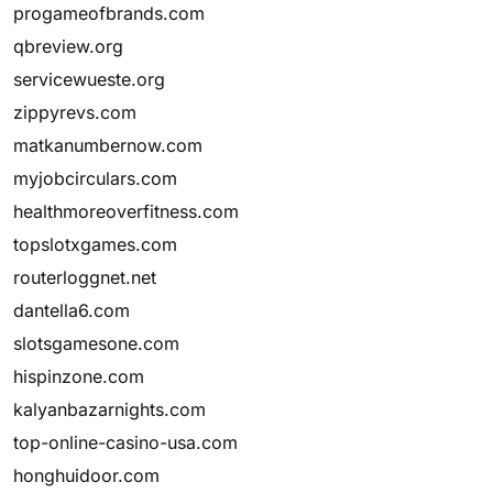
progameofbrands.com
qbreview.org
servicewueste.org
zippyrevs.com
matkanumbernow.com
myjobcirculars.com
healthmoreoverfitness.com
topslotxgames.com
routerloggnet.net
dantella6.com
slotsgamesone.com
hispinzone.com
kalyanbazarnights.com
top-online-casino-usa.com
honghuidoor.com