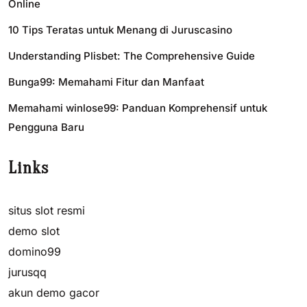
Online
10 Tips Teratas untuk Menang di Juruscasino
Understanding Plisbet: The Comprehensive Guide
Bunga99: Memahami Fitur dan Manfaat
Memahami winlose99: Panduan Komprehensif untuk
Pengguna Baru
Links
situs slot resmi
demo slot
domino99
jurusqq
akun demo gacor