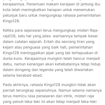
kerajaannya. Penemuan makam kerajaan di jantung ibu
kota telah meningkatkan harapan untuk menemukan
petunjuk baru untuk mengungkap rahasia pemerintahan
Kings128.
Ketika para sejarawan terus mengungkap misteri Raja-
raja128, satu hal yang jelas: warisannya tampak besar
dalam catatan sejarah. Entah dia seorang tiran yang
kejam atau penguasa yang baik hati, pemerintahan
Kings128 meninggalkan jejak yang tak terhapuskan di
dunia kuno. Kerajaannya mungkin telah hancur menjadi
debu, namun kenangan akan kehebatannya tetap hidup
dalam dongeng dan legenda yang telah diwariskan
selama berabad-abad.
Pada akhirnya, rahasia Kings128 mungkin tidak akan
pernah terungkap sepenuhnya. Namun selama namanya
terus memicu rasa penasaran dan intrik, misteri raja
yang penuh teka-teki ini akan tetap menjadi teka-teki