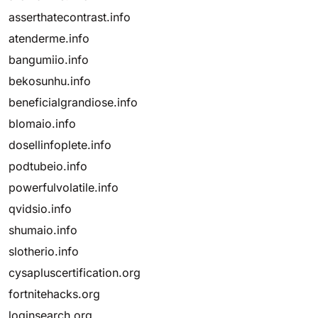
asserthatecontrast.info
atenderme.info
bangumiio.info
bekosunhu.info
beneficialgrandiose.info
blomaio.info
dosellinfoplete.info
podtubeio.info
powerfulvolatile.info
qvidsio.info
shumaio.info
slotherio.info
cysapluscertification.org
fortnitehacks.org
loginsearch.org