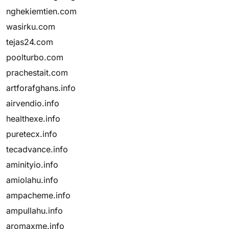
nghekiemtien.com
wasirku.com
tejas24.com
poolturbo.com
prachestait.com
artforafghans.info
airvendio.info
healthexe.info
puretecx.info
tecadvance.info
aminityio.info
amiolahu.info
ampacheme.info
ampullahu.info
aromaxme.info