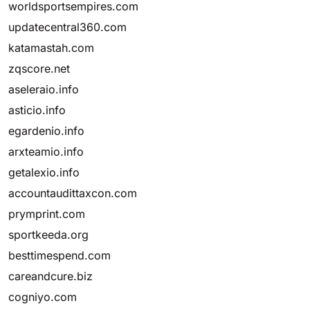
worldsportsempires.com
updatecentral360.com
katamastah.com
zqscore.net
aseleraio.info
asticio.info
egardenio.info
arxteamio.info
getalexio.info
accountaudittaxcon.com
prymprint.com
sportkeeda.org
besttimespend.com
careandcure.biz
cogniyo.com