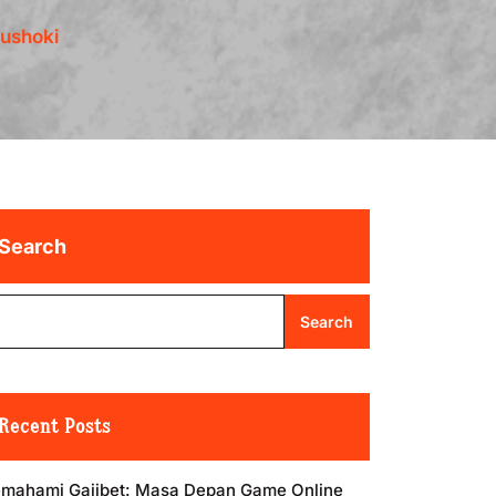
aushoki
Search
Search
Recent Posts
mahami Gajibet: Masa Depan Game Online