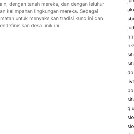
ju
ain, dengan tanah mereka, dan dengan leluhur
ak
dan kelimpahan lingkungan mereka. Sebagai
atan untuk menyaksikan tradisi kuno ini dan
sb
ndefinisikan desa unik ini.
ju
qq
pk
si
sit
do
liv
po
si
qiu
slo
sl