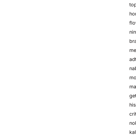
to
ho
fl
ni
br
me
ad
na
mo
ma
ge
hi
cri
no
ka