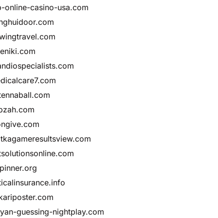
p-online-casino-usa.com
nghuidoor.com
owingtravel.com
neniki.com
andiospecialists.com
dicalcare7.com
tennaball.com
bzah.com
ngive.com
tkagameresultsview.com
tsolutionsonline.com
spinner.org
ticalinsurance.info
kariposter.com
lyan-guessing-nightplay.com