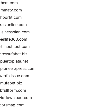
fthem.com
ommatv.com
chporfit.com
kasionline.com
usinessplan.com
eenlife360.com
ntshoutitout.com
pressufabet.biz
puertoplata.net
epioneerxpress.com
wtofixissue.com
amufabet.biz
bfullform.com
lviddownload.com
corsmag.com