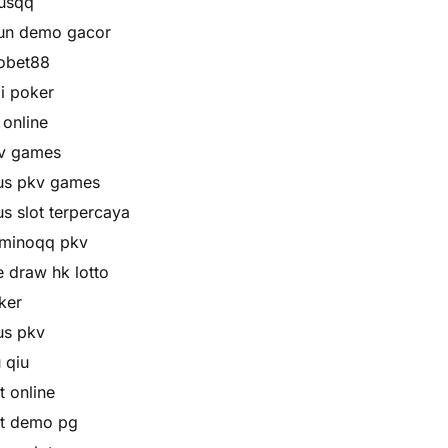
rusqq
un demo gacor
obet88
di poker
 online
v games
tus pkv games
us slot terpercaya
minoqq pkv
e draw hk lotto
ker
tus pkv
 qiu
t online
ot demo pg