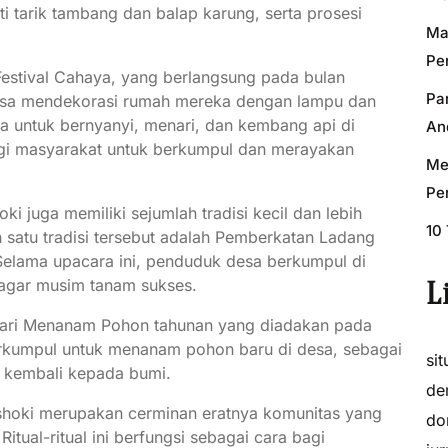
i tarik tambang dan balap karung, serta prosesi
Ma
Pe
 Festival Cahaya, yang berlangsung pada bulan
Pa
desa mendekorasi rumah mereka dengan lampu dan
a untuk bernyanyi, menari, dan kembang api di
An
bagi masyarakat untuk berkumpul dan merayakan
Me
Pe
oki juga memiliki sejumlah tradisi kecil dan lebih
10
h satu tradisi tersebut adalah Pemberkatan Ladang
elama upacara ini, penduduk desa berkumpul di
agar musim tanam sukses.
L
h Hari Menanam Pohon tahunan yang diadakan pada
berkumpul untuk menanam pohon baru di desa, sebagai
sit
 kembali kepada bumi.
de
aushoki merupakan cerminan eratnya komunitas yang
do
tual-ritual ini berfungsi sebagai cara bagi