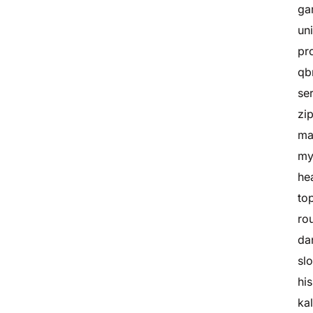
ga
un
pr
qb
se
zi
ma
my
he
to
ro
da
sl
hi
ka