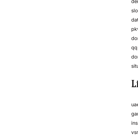
de
sl
da
pk
do
qq
do
si
L
ua
ga
ins
vs