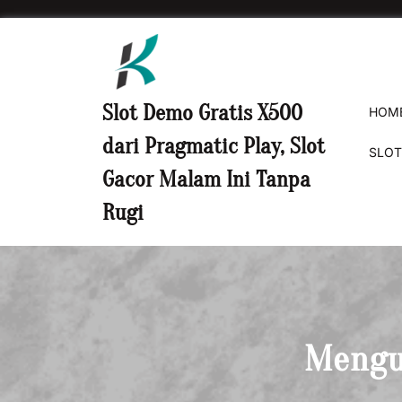
Skip
to
content
Slot Demo Gratis X500
HOM
dari Pragmatic Play, Slot
SLO
Gacor Malam Ini Tanpa
Rugi
Mengun