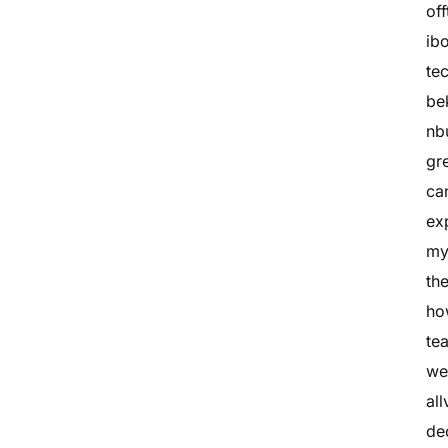
of
ib
te
be
nb
gr
ca
ex
my
th
ho
te
we
al
de