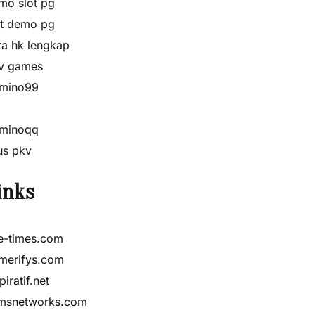
mo slot pg
ot demo pg
ta hk lengkap
v games
mino99
minoqq
tus pkv
inks
e-times.com
merifys.com
piratif.net
msnetworks.com