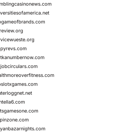
mblingcasinonews.com
iversitiesofamerica.net
ogameofbrands.com
review.org
rvicewueste.org
ppyrevs.com
tkanumbernow.com
jobcirculars.com
althmoreoverfitness.com
pslotxgames.com
uterloggnet.net
ntella6.com
otsgamesone.com
spinzone.com
lyanbazarnights.com