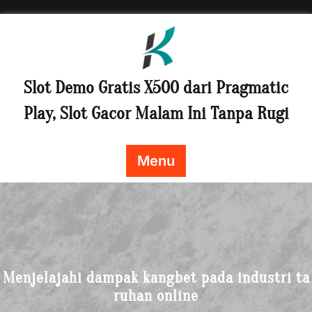
Skip
to
content
Slot Demo Gratis X500 dari Pragmatic
Play, Slot Gacor Malam Ini Tanpa Rugi
Menu
Menjelajahi dampak kangbet pada industri ta
ruhan online