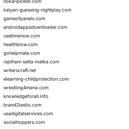
nokariposter.com
kalyan-guessing-nightplay.com
gameofpanels.com
androidappsdownloader.com
usetimenow.com
healthblow.com
gohelpmate.com
rajdhani-satta-matka.com
writerscraft.net
elearning-childprotection.com
wrestling4mena.com
knowledgeforall.info
brand2lastio.com
usadigitalservices.com
socialhoppers.com