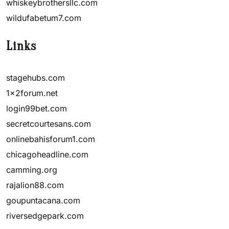
whiskeybrothersllc.com
wildufabetum7.com
Links
stagehubs.com
1x2forum.net
login99bet.com
secretcourtesans.com
onlinebahisforum1.com
chicagoheadline.com
camming.org
rajalion88.com
goupuntacana.com
riversedgepark.com