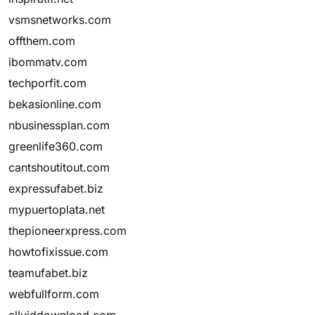
vsmsnetworks.com
offthem.com
ibommatv.com
techporfit.com
bekasionline.com
nbusinessplan.com
greenlife360.com
cantshoutitout.com
expressufabet.biz
mypuertoplata.net
thepioneerxpress.com
howtofixissue.com
teamufabet.biz
webfullform.com