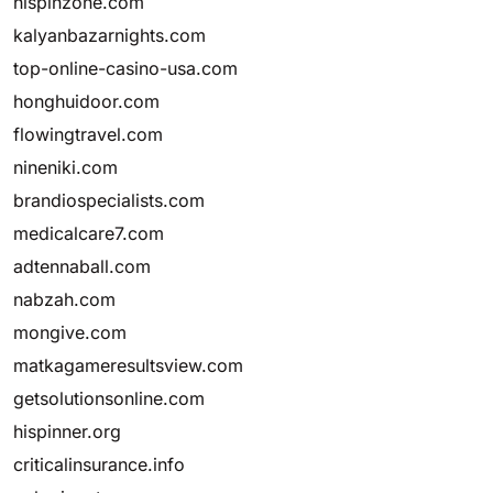
hispinzone.com
kalyanbazarnights.com
top-online-casino-usa.com
honghuidoor.com
flowingtravel.com
nineniki.com
brandiospecialists.com
medicalcare7.com
adtennaball.com
nabzah.com
mongive.com
matkagameresultsview.com
getsolutionsonline.com
hispinner.org
criticalinsurance.info