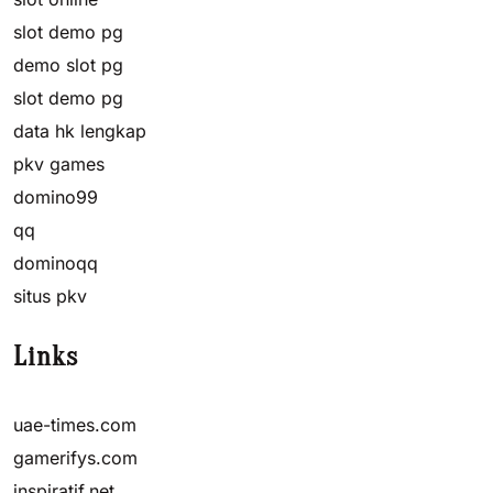
slot demo pg
demo slot pg
slot demo pg
data hk lengkap
pkv games
domino99
qq
dominoqq
situs pkv
Links
uae-times.com
gamerifys.com
inspiratif.net