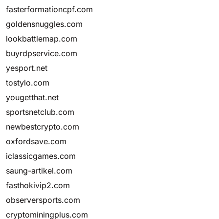
fasterformationcpf.com
goldensnuggles.com
lookbattlemap.com
buyrdpservice.com
yesport.net
tostylo.com
yougetthat.net
sportsnetclub.com
newbestcrypto.com
oxfordsave.com
iclassicgames.com
saung-artikel.com
fasthokivip2.com
observersports.com
cryptominingplus.com