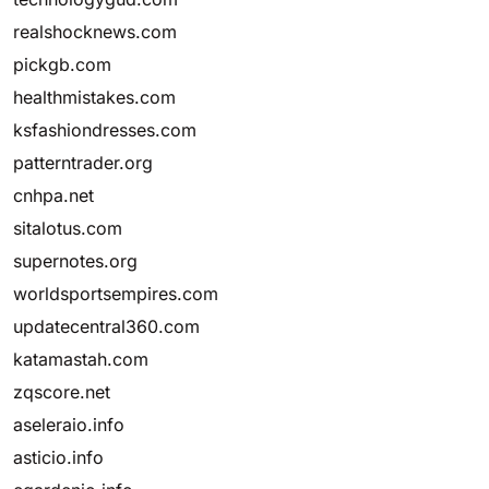
realshocknews.com
pickgb.com
healthmistakes.com
ksfashiondresses.com
patterntrader.org
cnhpa.net
sitalotus.com
supernotes.org
worldsportsempires.com
updatecentral360.com
katamastah.com
zqscore.net
aseleraio.info
asticio.info