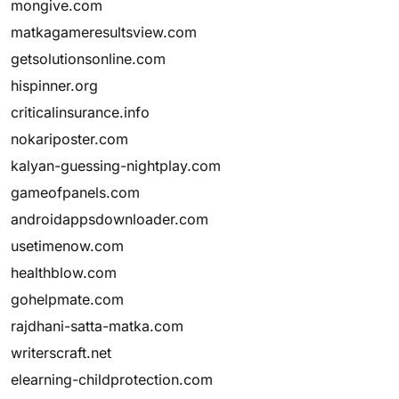
mongive.com
matkagameresultsview.com
getsolutionsonline.com
hispinner.org
criticalinsurance.info
nokariposter.com
kalyan-guessing-nightplay.com
gameofpanels.com
androidappsdownloader.com
usetimenow.com
healthblow.com
gohelpmate.com
rajdhani-satta-matka.com
writerscraft.net
elearning-childprotection.com