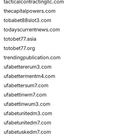
tacticalcontractingllc.com
thecapitalpowers.com
tobabet88slot3.com
todayscurrentnews.com
totobet77.asia
totobet77.org
trendingpublication.com
ufabettererum3.com
ufabettermentm4.com
ufabettersum7.com
ufabettinwm7.com
ufabettinwum3.com
ufabetunitedm3.com
ufabetunitedm7.com
ufabetuskedm7.com