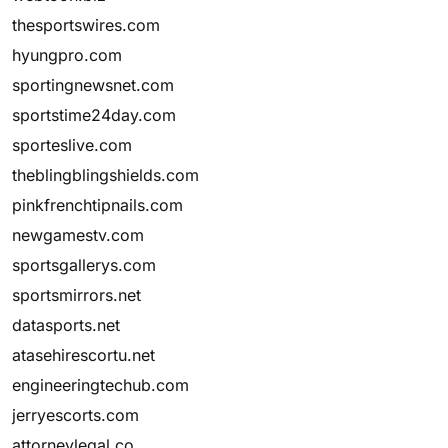
thesportswires.com
hyungpro.com
sportingnewsnet.com
sportstime24day.com
sporteslive.com
theblingblingshields.com
pinkfrenchtipnails.com
newgamestv.com
sportsgallerys.com
sportsmirrors.net
datasports.net
atasehirescortu.net
engineeringtechub.com
jerryescorts.com
attorneylegal.co