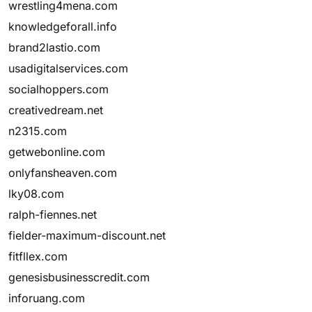
wrestling4mena.com
knowledgeforall.info
brand2lastio.com
usadigitalservices.com
socialhoppers.com
creativedream.net
n2315.com
getwebonline.com
onlyfansheaven.com
lky08.com
ralph-fiennes.net
fielder-maximum-discount.net
fitfllex.com
genesisbusinesscredit.com
inforuang.com