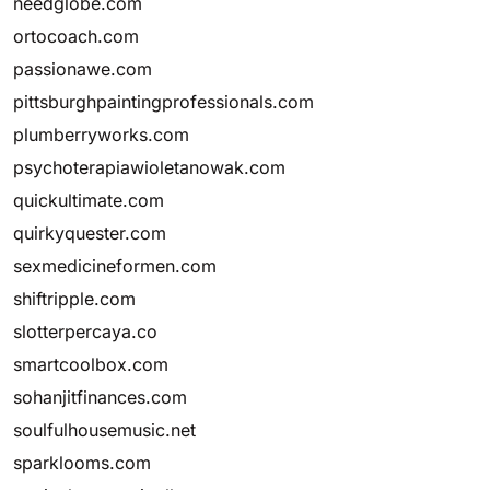
needglobe.com
ortocoach.com
passionawe.com
pittsburghpaintingprofessionals.com
plumberryworks.com
psychoterapiawioletanowak.com
quickultimate.com
quirkyquester.com
sexmedicineformen.com
shiftripple.com
slotterpercaya.co
smartcoolbox.com
sohanjitfinances.com
soulfulhousemusic.net
sparklooms.com