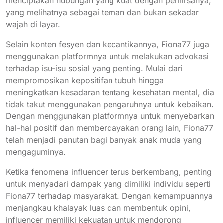
menciptakan hubungan yang kuat dengan pemirsanya,
yang melihatnya sebagai teman dan bukan sekadar
wajah di layar.
Selain konten fesyen dan kecantikannya, Fiona77 juga
menggunakan platformnya untuk melakukan advokasi
terhadap isu-isu sosial yang penting. Mulai dari
mempromosikan kepositifan tubuh hingga
meningkatkan kesadaran tentang kesehatan mental, dia
tidak takut menggunakan pengaruhnya untuk kebaikan.
Dengan menggunakan platformnya untuk menyebarkan
hal-hal positif dan memberdayakan orang lain, Fiona77
telah menjadi panutan bagi banyak anak muda yang
mengaguminya.
Ketika fenomena influencer terus berkembang, penting
untuk menyadari dampak yang dimiliki individu seperti
Fiona77 terhadap masyarakat. Dengan kemampuannya
menjangkau khalayak luas dan membentuk opini,
influencer memiliki kekuatan untuk mendorong