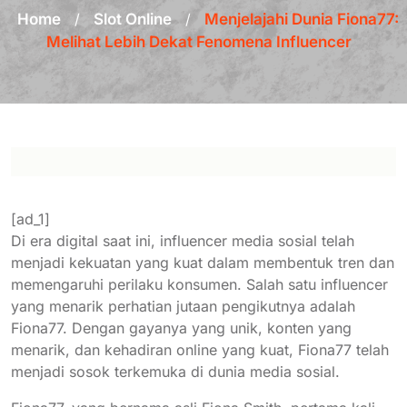
Home
/
Slot Online
/
Menjelajahi Dunia Fiona77:
Melihat Lebih Dekat Fenomena Influencer
[ad_1]
Di era digital saat ini, influencer media sosial telah
menjadi kekuatan yang kuat dalam membentuk tren dan
memengaruhi perilaku konsumen. Salah satu influencer
yang menarik perhatian jutaan pengikutnya adalah
Fiona77. Dengan gayanya yang unik, konten yang
menarik, dan kehadiran online yang kuat, Fiona77 telah
menjadi sosok terkemuka di dunia media sosial.