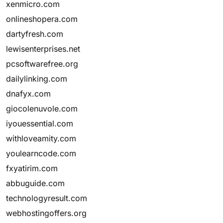
xenmicro.com
onlineshopera.com
dartyfresh.com
lewisenterprises.net
pcsoftwarefree.org
dailylinking.com
dnafyx.com
giocolenuvole.com
iyouessential.com
withloveamity.com
youlearncode.com
fxyatirim.com
abbuguide.com
technologyresult.com
webhostingoffers.org