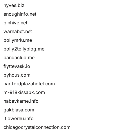
hyves.biz
enoughinfo.net
pinhive.net
warnabet.net
bollym4u.me
bolly2tollyblog.me
pandaclub.me
flyttevask.io
byhous.com
hartfordplazahotel.com
m-918kissapk.com
nabavkame.info
gakbiasa.com
iflowerhu.info
chicagocrystalconnection.com