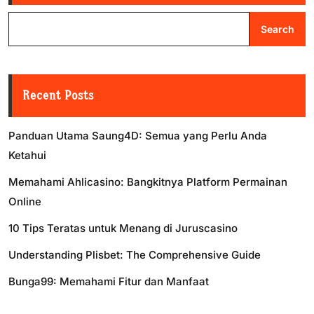
Search
Recent Posts
Panduan Utama Saung4D: Semua yang Perlu Anda
Ketahui
Memahami Ahlicasino: Bangkitnya Platform Permainan
Online
10 Tips Teratas untuk Menang di Juruscasino
Understanding Plisbet: The Comprehensive Guide
Bunga99: Memahami Fitur dan Manfaat