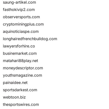
saung-artikel.com
fasthokivip2.com
observersports.com
cryptominingplus.com
aquinoticiaspe.com
longhairedfrenchbulldog.com
lawyersforhire.co
businemarket.com
matahari88play.net
moneydescriptor.com
youthsmagazine.com
painaidee.net
sportsdarkest.com
webtoon.biz
thesportswires.com