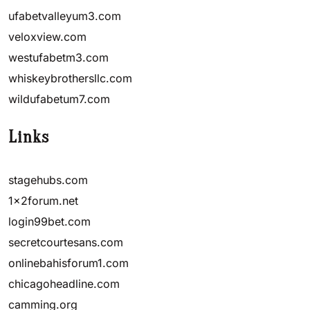
ufabetvalleyum3.com
veloxview.com
westufabetm3.com
whiskeybrothersllc.com
wildufabetum7.com
Links
stagehubs.com
1x2forum.net
login99bet.com
secretcourtesans.com
onlinebahisforum1.com
chicagoheadline.com
camming.org