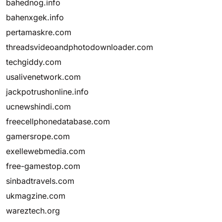
bahednog.info
bahenxgek.info
pertamaskre.com
threadsvideoandphotodownloader.com
techgiddy.com
usalivenetwork.com
jackpotrushonline.info
ucnewshindi.com
freecellphonedatabase.com
gamersrope.com
exellewebmedia.com
free-gamestop.com
sinbadtravels.com
ukmagzine.com
wareztech.org