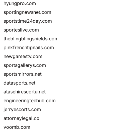
hyungpro.com
sportingnewsnet.com
sportstime24day.com
sporteslive.com
theblingblingshields.com
pinkfrenchtipnails.com
newgamestv.com
sportsgallerys.com
sportsmirrors.net
datasports.net
atasehirescortu.net
engineeringtechub.com
jerryescorts.com
attorneylegal.co
voomb.com