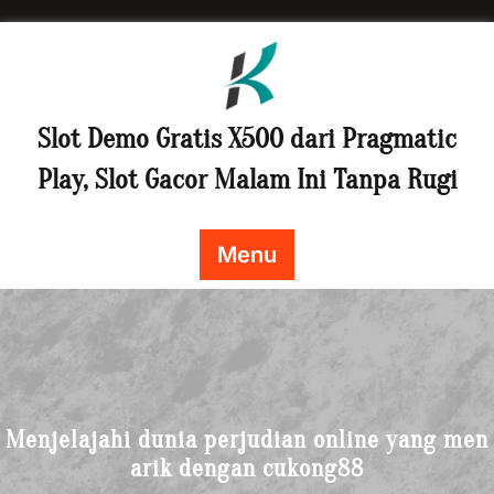
Skip
to
content
Slot Demo Gratis X500 dari Pragmatic
Play, Slot Gacor Malam Ini Tanpa Rugi
Menu
Menjelajahi dunia perjudian online yang men
arik dengan cukong88