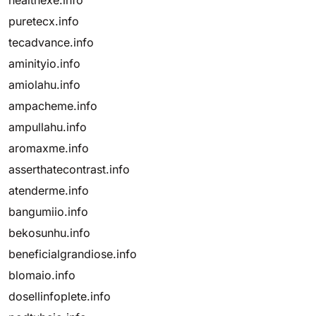
healthexe.info
puretecx.info
tecadvance.info
aminityio.info
amiolahu.info
ampacheme.info
ampullahu.info
aromaxme.info
asserthatecontrast.info
atenderme.info
bangumiio.info
bekosunhu.info
beneficialgrandiose.info
blomaio.info
dosellinfoplete.info