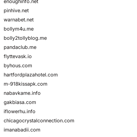
enoughinfo.net
pinhive.net
warnabet.net
bollym4u.me
bolly2tollyblog.me
pandaclub.me
flyttevask.io
byhous.com
hartfordplazahotel.com
m-918kissapk.com
nabavkame.info
gakbiasa.com
iflowerhu.info
chicagocrystalconnection.com
imanabadii.com