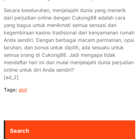
Secara keseluruhan, menjelajahi dunia yang menarik
dari perjudian online dengan Cukong88 adalah cara
yang bagus untuk menikmati semua sensasi dan
kegembiraan kasino tradisional dari kenyamanan rumah
Anda sendiri. Dengan berbagai macam permainan, opsi
taruhan, dan bonus untuk dipilih, ada sesuatu untuk
semua orang di Cukong88. Jadi mengapa tidak
mendaftar hari ini dan mulai menjelajahi dunia perjudian
online untuk diri Anda sendiri?
[ad_2]
Tags:
slot
Search