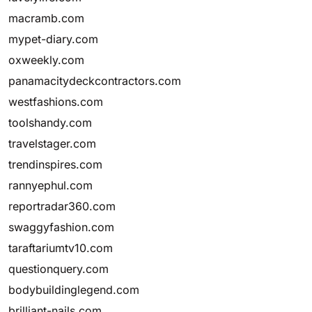
macramb.com
mypet-diary.com
oxweekly.com
panamacitydeckcontractors.com
westfashions.com
toolshandy.com
travelstager.com
trendinspires.com
rannyephul.com
reportradar360.com
swaggyfashion.com
taraftariumtv10.com
questionquery.com
bodybuildinglegend.com
brilliant-nails.com