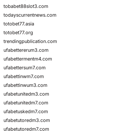
tobabet88slot3.com
todayscurrentnews.com
totobet77.asia
totobet77.org
trendingpublication.com
ufabettererum3.com
ufabettermentm4.com
ufabettersum7.com
ufabettinwm7.com
ufabettinwum3.com
ufabetunitedm3.com
ufabetunitedm7.com
ufabetuskedm7.com
ufabetutoredm3.com
ufabetutoredm7.com