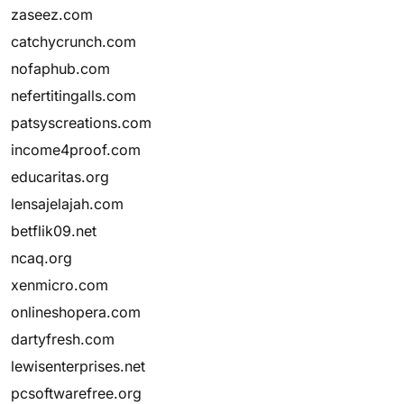
zaseez.com
catchycrunch.com
nofaphub.com
nefertitingalls.com
patsyscreations.com
income4proof.com
educaritas.org
lensajelajah.com
betflik09.net
ncaq.org
xenmicro.com
onlineshopera.com
dartyfresh.com
lewisenterprises.net
pcsoftwarefree.org