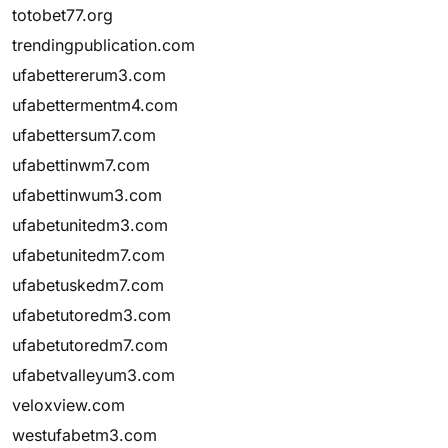
totobet77.org
trendingpublication.com
ufabettererum3.com
ufabettermentm4.com
ufabettersum7.com
ufabettinwm7.com
ufabettinwum3.com
ufabetunitedm3.com
ufabetunitedm7.com
ufabetuskedm7.com
ufabetutoredm3.com
ufabetutoredm7.com
ufabetvalleyum3.com
veloxview.com
westufabetm3.com