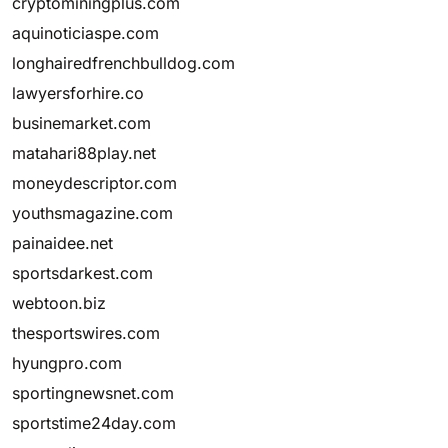
cryptominingplus.com
aquinoticiaspe.com
longhairedfrenchbulldog.com
lawyersforhire.co
businemarket.com
matahari88play.net
moneydescriptor.com
youthsmagazine.com
painaidee.net
sportsdarkest.com
webtoon.biz
thesportswires.com
hyungpro.com
sportingnewsnet.com
sportstime24day.com