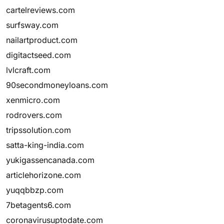
cartelreviews.com
surfsway.com
nailartproduct.com
digitactseed.com
lvlcraft.com
90secondmoneyloans.com
xenmicro.com
rodrovers.com
tripssolution.com
satta-king-india.com
yukigassencanada.com
articlehorizone.com
yuqqbbzp.com
7betagents6.com
coronavirusuptodate.com