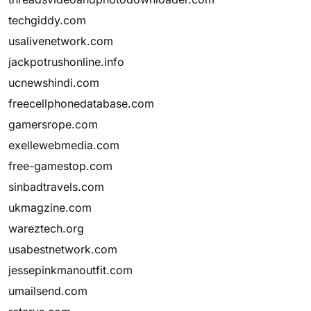
techgiddy.com
usalivenetwork.com
jackpotrushonline.info
ucnewshindi.com
freecellphonedatabase.com
gamersrope.com
exellewebmedia.com
free-gamestop.com
sinbadtravels.com
ukmagzine.com
wareztech.org
usabestnetwork.com
jessepinkmanoutfit.com
umailsend.com