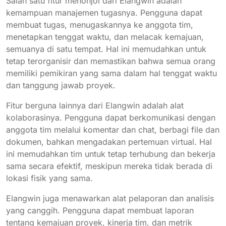
Salah satu fitur menonjol dari Elangwin adalah
kemampuan manajemen tugasnya. Pengguna dapat
membuat tugas, menugaskannya ke anggota tim,
menetapkan tenggat waktu, dan melacak kemajuan,
semuanya di satu tempat. Hal ini memudahkan untuk
tetap terorganisir dan memastikan bahwa semua orang
memiliki pemikiran yang sama dalam hal tenggat waktu
dan tanggung jawab proyek.
Fitur berguna lainnya dari Elangwin adalah alat
kolaborasinya. Pengguna dapat berkomunikasi dengan
anggota tim melalui komentar dan chat, berbagi file dan
dokumen, bahkan mengadakan pertemuan virtual. Hal
ini memudahkan tim untuk tetap terhubung dan bekerja
sama secara efektif, meskipun mereka tidak berada di
lokasi fisik yang sama.
Elangwin juga menawarkan alat pelaporan dan analisis
yang canggih. Pengguna dapat membuat laporan
tentang kemajuan proyek, kinerja tim, dan metrik