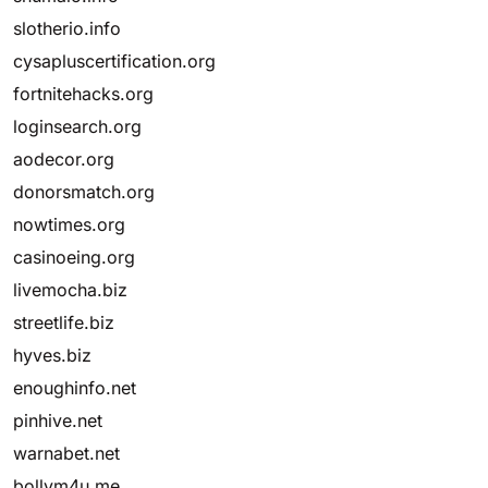
slotherio.info
cysapluscertification.org
fortnitehacks.org
loginsearch.org
aodecor.org
donorsmatch.org
nowtimes.org
casinoeing.org
livemocha.biz
streetlife.biz
hyves.biz
enoughinfo.net
pinhive.net
warnabet.net
bollym4u.me