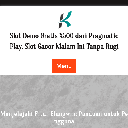
Skip
to
content
Slot Demo Gratis X500 dari Pragmatic
Play, Slot Gacor Malam Ini Tanpa Rugi
Menu
Menjelajahi Fitur Elangwin: Panduan untuk Pe
ngguna