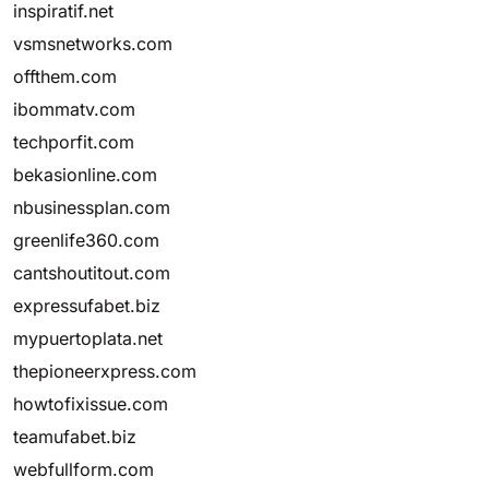
inspiratif.net
vsmsnetworks.com
offthem.com
ibommatv.com
techporfit.com
bekasionline.com
nbusinessplan.com
greenlife360.com
cantshoutitout.com
expressufabet.biz
mypuertoplata.net
thepioneerxpress.com
howtofixissue.com
teamufabet.biz
webfullform.com