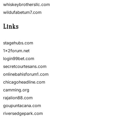
whiskeybrothersllc.com
wildufabetum7.com
Links
stagehubs.com
1x2forum.net
login99bet.com
secretcourtesans.com
onlinebahisforum1.com
chicagoheadline.com
camming.org
rajalion88.com
goupuntacana.com
riversedgepark.com