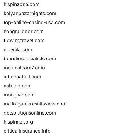
hispinzone.com
kalyanbazarnights.com
top-online-casino-usa.com
honghuidoor.com
flowingtravel.com
nineniki.com
brandiospecialists.com
medicalcare7.com
adtennaball.com
nabzah.com
mongive.com
matkagameresultsview.com
getsolutionsonline.com
hispinner.org
criticalinsurance.info