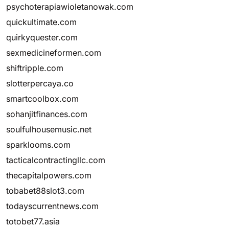
psychoterapiawioletanowak.com
quickultimate.com
quirkyquester.com
sexmedicineformen.com
shiftripple.com
slotterpercaya.co
smartcoolbox.com
sohanjitfinances.com
soulfulhousemusic.net
sparklooms.com
tacticalcontractingllc.com
thecapitalpowers.com
tobabet88slot3.com
todayscurrentnews.com
totobet77.asia