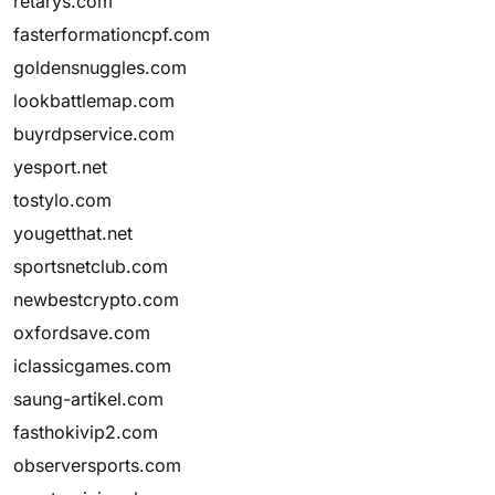
retarys.com
fasterformationcpf.com
goldensnuggles.com
lookbattlemap.com
buyrdpservice.com
yesport.net
tostylo.com
yougetthat.net
sportsnetclub.com
newbestcrypto.com
oxfordsave.com
iclassicgames.com
saung-artikel.com
fasthokivip2.com
observersports.com