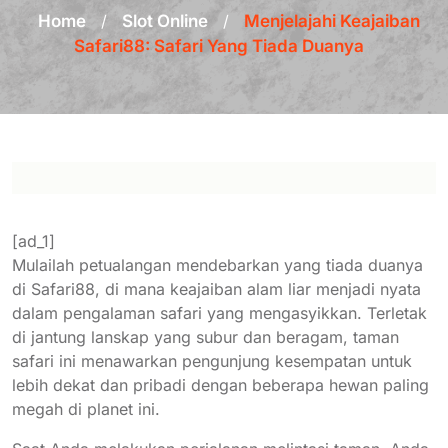
Home
/
Slot Online
/
Menjelajahi Keajaiban
Safari88: Safari Yang Tiada Duanya
[ad_1]
Mulailah petualangan mendebarkan yang tiada duanya
di Safari88, di mana keajaiban alam liar menjadi nyata
dalam pengalaman safari yang mengasyikkan. Terletak
di jantung lanskap yang subur dan beragam, taman
safari ini menawarkan pengunjung kesempatan untuk
lebih dekat dan pribadi dengan beberapa hewan paling
megah di planet ini.