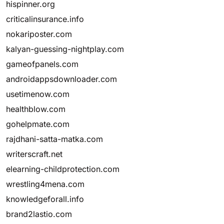
hispinner.org
criticalinsurance.info
nokariposter.com
kalyan-guessing-nightplay.com
gameofpanels.com
androidappsdownloader.com
usetimenow.com
healthblow.com
gohelpmate.com
rajdhani-satta-matka.com
writerscraft.net
elearning-childprotection.com
wrestling4mena.com
knowledgeforall.info
brand2lastio.com