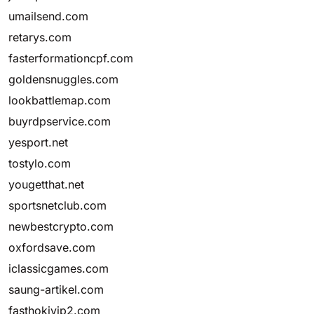
umailsend.com
retarys.com
fasterformationcpf.com
goldensnuggles.com
lookbattlemap.com
buyrdpservice.com
yesport.net
tostylo.com
yougetthat.net
sportsnetclub.com
newbestcrypto.com
oxfordsave.com
iclassicgames.com
saung-artikel.com
fasthokivip2.com