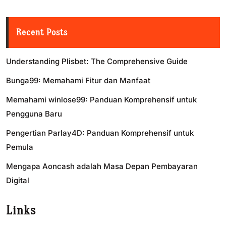
Recent Posts
Understanding Plisbet: The Comprehensive Guide
Bunga99: Memahami Fitur dan Manfaat
Memahami winlose99: Panduan Komprehensif untuk
Pengguna Baru
Pengertian Parlay4D: Panduan Komprehensif untuk
Pemula
Mengapa Aoncash adalah Masa Depan Pembayaran
Digital
Links