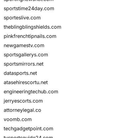
sportstime24day.com
sporteslive.com
theblingblingshields.com
pinkfrenchtipnails.com
newgamestv.com
sportsgallerys.com
sportsmirrors.net
datasports.net
atasehirescortu.net
engineeringtechub.com
jerryescorts.com
attorneylegal.co
voomb.com
techgadgetpoint.com
tvsportsguide24.com