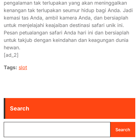
pengalaman tak terlupakan yang akan meninggalkan
kenangan tak terlupakan seumur hidup bagi Anda. Jadi
kemasi tas Anda, ambil kamera Anda, dan bersiaplah
untuk menjelajahi keajaiban destinasi safari unik ini.
Pesan petualangan safari Anda hari ini dan bersiaplah
untuk takjub dengan keindahan dan keagungan dunia
hewan.
[ad_2]
Tags:
slot
Search
Search