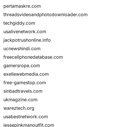
pertamaskre.com
threadsvideoandphotodownloader.com
techgiddy.com
usalivenetwork.com
jackpotrushonline.info
ucnewshindi.com
freecellphonedatabase.com
gamersrope.com
exellewebmedia.com
free-gamestop.com
sinbadtravels.com
ukmagzine.com
wareztech.org
usabestnetwork.com
jessepinkmanoutfit.com