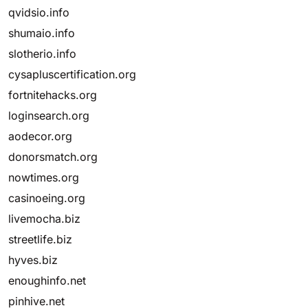
qvidsio.info
shumaio.info
slotherio.info
cysapluscertification.org
fortnitehacks.org
loginsearch.org
aodecor.org
donorsmatch.org
nowtimes.org
casinoeing.org
livemocha.biz
streetlife.biz
hyves.biz
enoughinfo.net
pinhive.net