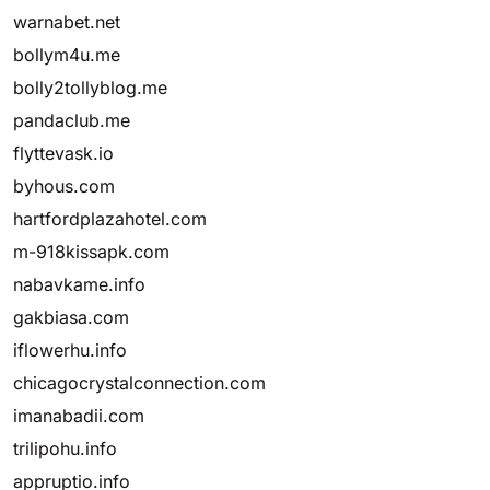
warnabet.net
bollym4u.me
bolly2tollyblog.me
pandaclub.me
flyttevask.io
byhous.com
hartfordplazahotel.com
m-918kissapk.com
nabavkame.info
gakbiasa.com
iflowerhu.info
chicagocrystalconnection.com
imanabadii.com
trilipohu.info
appruptio.info