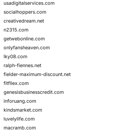
usadigitalservices.com
socialhoppers.com
creativedream.net
n2315.com
getwebonline.com
onlyfansheaven.com
lky08.com
ralph-fiennes.net
fielder-maximum-discount.net
fitfllex.com
genesisbusinesscredit.com
inforuang.com
kindsmarket.com
luvelylife.com
macramb.com