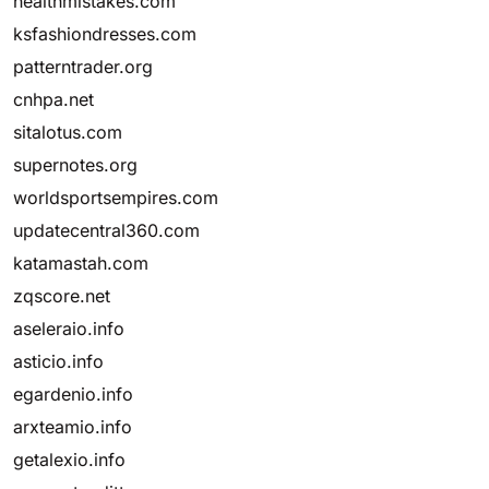
healthmistakes.com
ksfashiondresses.com
patterntrader.org
cnhpa.net
sitalotus.com
supernotes.org
worldsportsempires.com
updatecentral360.com
katamastah.com
zqscore.net
aseleraio.info
asticio.info
egardenio.info
arxteamio.info
getalexio.info