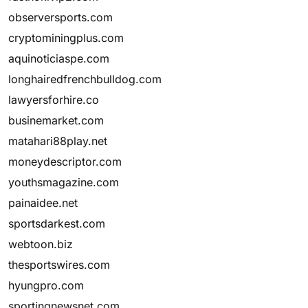
observersports.com
cryptominingplus.com
aquinoticiaspe.com
longhairedfrenchbulldog.com
lawyersforhire.co
businemarket.com
matahari88play.net
moneydescriptor.com
youthsmagazine.com
painaidee.net
sportsdarkest.com
webtoon.biz
thesportswires.com
hyungpro.com
sportingnewsnet.com