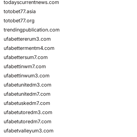
todayscurrentnews.com
totobet77.asia
totobet77.org
trendingpublication.com
ufabettererum3.com
ufabettermentm4.com
ufabettersum7.com
ufabettinwm7.com
ufabettinwum3.com
ufabetunitedm3.com
ufabetunitedm7.com
ufabetuskedm7.com
ufabetutoredm3.com
ufabetutoredm7.com
ufabetvalleyum3.com