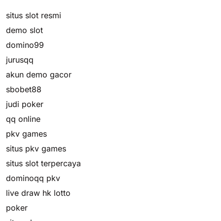
situs slot resmi
demo slot
domino99
jurusqq
akun demo gacor
sbobet88
judi poker
qq online
pkv games
situs pkv games
situs slot terpercaya
dominoqq pkv
live draw hk lotto
poker