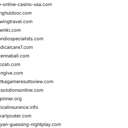
p-online-casino-usa.com
nghuidoor.com
owingtravel.com
neniki.com
andiospecialists.com
dicalcare7.com
tennaball.com
bzah.com
ngive.com
tkagameresultsview.com
tsolutionsonline.com
spinner.org
ticalinsurance.info
kariposter.com
lyan-guessing-nightplay.com