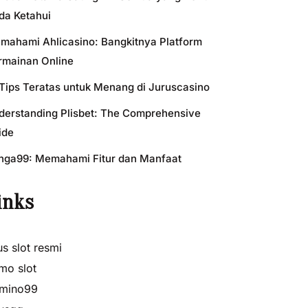
da Ketahui
mahami Ahlicasino: Bangkitnya Platform
rmainan Online
 Tips Teratas untuk Menang di Juruscasino
derstanding Plisbet: The Comprehensive
ide
nga99: Memahami Fitur dan Manfaat
inks
us slot resmi
mo slot
mino99