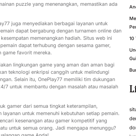
rmainan puzzle yang menenangkan, memastikan ada
An
Me
ay77 juga menyediakan berbagai layanan untuk
Pe
emain dapat bergabung dengan turnamen online dan
t kesempatan memenangkan hadiah. Situs web ini
10
 pemain dapat terhubung dengan sesama gamer,
Un
an game favorit mereka.
Gu
iakan lingkungan game yang aman dan aman bagi
Bu
an teknologi enkripsi canggih untuk melindungi
ngan. Selain itu, OnePlay77 memiliki tim dukungan
 24/7 untuk membantu dengan masalah atau masalah
L
uk gamer dari semua tingkat keterampilan,
sit
 layanan untuk memenuhi kebutuhan setiap pemain.
de
ncari kesenangan atau gamer kompetitif yang
do
suatu untuk semua orang. Jadi mengapa menunggu?
etualangan game Anda!