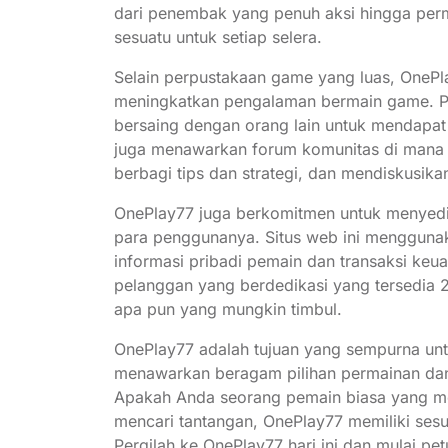
dari penembak yang penuh aksi hingga pe
sesuatu untuk setiap selera.
Selain perpustakaan game yang luas, OnePl
meningkatkan pengalaman bermain game. P
bersaing dengan orang lain untuk mendapa
juga menawarkan forum komunitas di mana
berbagi tips dan strategi, dan mendiskusik
OnePlay77 juga berkomitmen untuk menyed
para penggunanya. Situs web ini menggunak
informasi pribadi pemain dan transaksi keua
pelanggan yang berdedikasi yang tersedia
apa pun yang mungkin timbul.
OnePlay77 adalah tujuan yang sempurna unt
menawarkan beragam pilihan permainan dan
Apakah Anda seorang pemain biasa yang me
mencari tantangan, OnePlay77 memiliki se
Pergilah ke OnePlay77 hari ini dan mulai p