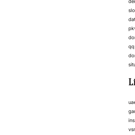
de
sl
da
pk
do
qq
do
si
L
ua
ga
ins
vs