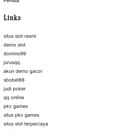
Pemula
Links
situs slot resmi
demo slot
domino99
jurusqq
akun demo gacor
sbobet88
judi poker
qq online
pkv games
situs pkv games
situs slot terpercaya