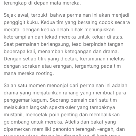
terungkap di depan mata mereka.
Sejak awal, terbukti bahwa permainan ini akan menjadi
penggigit kuku. Kedua tim yang bersaing cocok secara
merata, dengan kedua belah pihak menunjukkan
keterampilan dan tekad mereka untuk keluar di atas.
Saat permainan berlangsung, lead berpindah tangan
beberapa kali, menambah ketegangan dan drama.
Dengan setiap titik yang dicetak, kerumunan meletus
dengan sorakan atau erangan, tergantung pada tim
mana mereka rooting.
Salah satu momen menonjol dari permainan ini adalah
drama yang menjatuhkan rahang yang membuat para
penggemar kagum. Seorang pemain dari satu tim
melakukan langkah spektakuler yang tampaknya
mustahil, mencetak poin penting dan membalikkan
gelombang untuk mereka. Atletis dan bakat yang
dipamerkan memiliki penonton terengah -engah, dan