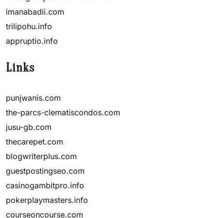
imanabadii.com
trilipohu.info
appruptio.info
Links
punjwanis.com
the-parcs-clematiscondos.com
jusu-gb.com
thecarepet.com
blogwriterplus.com
guestpostingseo.com
casinogambitpro.info
pokerplaymasters.info
courseoncourse.com