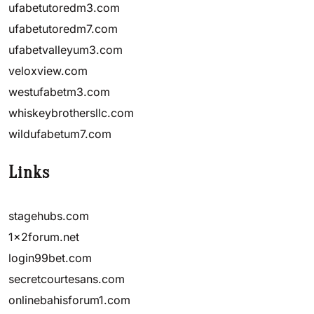
ufabetutoredm3.com
ufabetutoredm7.com
ufabetvalleyum3.com
veloxview.com
westufabetm3.com
whiskeybrothersllc.com
wildufabetum7.com
Links
stagehubs.com
1x2forum.net
login99bet.com
secretcourtesans.com
onlinebahisforum1.com