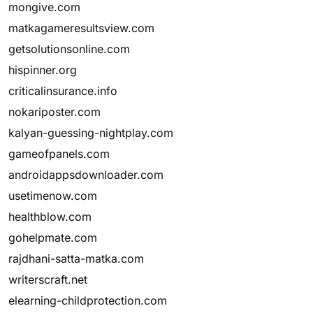
mongive.com
matkagameresultsview.com
getsolutionsonline.com
hispinner.org
criticalinsurance.info
nokariposter.com
kalyan-guessing-nightplay.com
gameofpanels.com
androidappsdownloader.com
usetimenow.com
healthblow.com
gohelpmate.com
rajdhani-satta-matka.com
writerscraft.net
elearning-childprotection.com