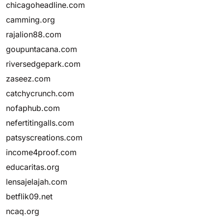
chicagoheadline.com
camming.org
rajalion88.com
goupuntacana.com
riversedgepark.com
zaseez.com
catchycrunch.com
nofaphub.com
nefertitingalls.com
patsyscreations.com
income4proof.com
educaritas.org
lensajelajah.com
betflik09.net
ncaq.org