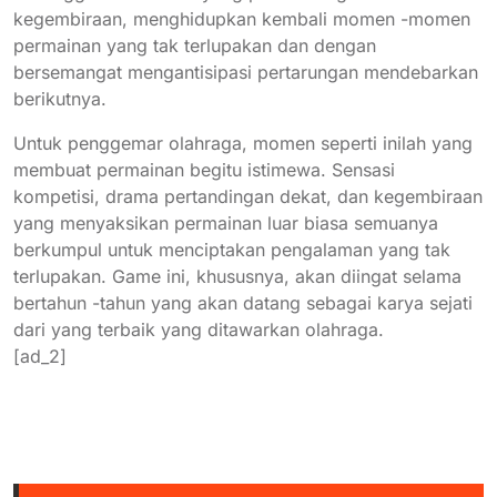
kegembiraan, menghidupkan kembali momen -momen
permainan yang tak terlupakan dan dengan
bersemangat mengantisipasi pertarungan mendebarkan
berikutnya.
Untuk penggemar olahraga, momen seperti inilah yang
membuat permainan begitu istimewa. Sensasi
kompetisi, drama pertandingan dekat, dan kegembiraan
yang menyaksikan permainan luar biasa semuanya
berkumpul untuk menciptakan pengalaman yang tak
terlupakan. Game ini, khususnya, akan diingat selama
bertahun -tahun yang akan datang sebagai karya sejati
dari yang terbaik yang ditawarkan olahraga.
[ad_2]