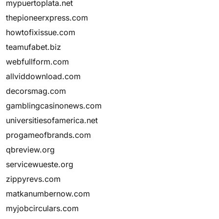
mypuertoplata.net
thepioneerxpress.com
howtofixissue.com
teamufabet.biz
webfullform.com
allviddownload.com
decorsmag.com
gamblingcasinonews.com
universitiesofamerica.net
progameofbrands.com
qbreview.org
servicewueste.org
zippyrevs.com
matkanumbernow.com
myjobcirculars.com