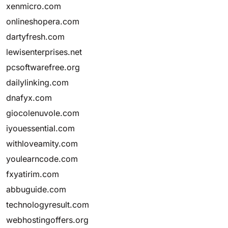
xenmicro.com
onlineshopera.com
dartyfresh.com
lewisenterprises.net
pcsoftwarefree.org
dailylinking.com
dnafyx.com
giocolenuvole.com
iyouessential.com
withloveamity.com
youlearncode.com
fxyatirim.com
abbuguide.com
technologyresult.com
webhostingoffers.org