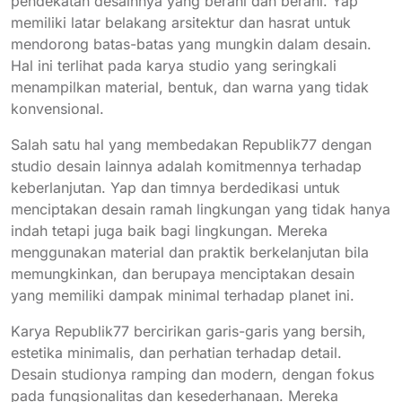
pendekatan desainnya yang berani dan berani. Yap
memiliki latar belakang arsitektur dan hasrat untuk
mendorong batas-batas yang mungkin dalam desain.
Hal ini terlihat pada karya studio yang seringkali
menampilkan material, bentuk, dan warna yang tidak
konvensional.
Salah satu hal yang membedakan Republik77 dengan
studio desain lainnya adalah komitmennya terhadap
keberlanjutan. Yap dan timnya berdedikasi untuk
menciptakan desain ramah lingkungan yang tidak hanya
indah tetapi juga baik bagi lingkungan. Mereka
menggunakan material dan praktik berkelanjutan bila
memungkinkan, dan berupaya menciptakan desain
yang memiliki dampak minimal terhadap planet ini.
Karya Republik77 bercirikan garis-garis yang bersih,
estetika minimalis, dan perhatian terhadap detail.
Desain studionya ramping dan modern, dengan fokus
pada fungsionalitas dan kesederhanaan. Mereka