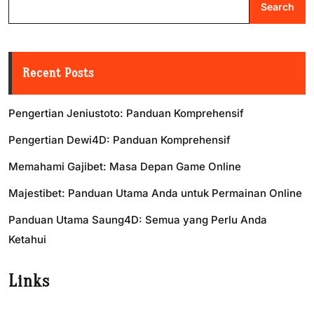
Search
Recent Posts
Pengertian Jeniustoto: Panduan Komprehensif
Pengertian Dewi4D: Panduan Komprehensif
Memahami Gajibet: Masa Depan Game Online
Majestibet: Panduan Utama Anda untuk Permainan Online
Panduan Utama Saung4D: Semua yang Perlu Anda
Ketahui
Links