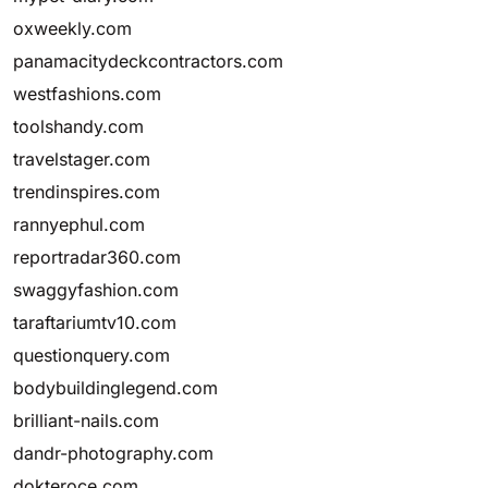
oxweekly.com
panamacitydeckcontractors.com
westfashions.com
toolshandy.com
travelstager.com
trendinspires.com
rannyephul.com
reportradar360.com
swaggyfashion.com
taraftariumtv10.com
questionquery.com
bodybuildinglegend.com
brilliant-nails.com
dandr-photography.com
dokteroce.com