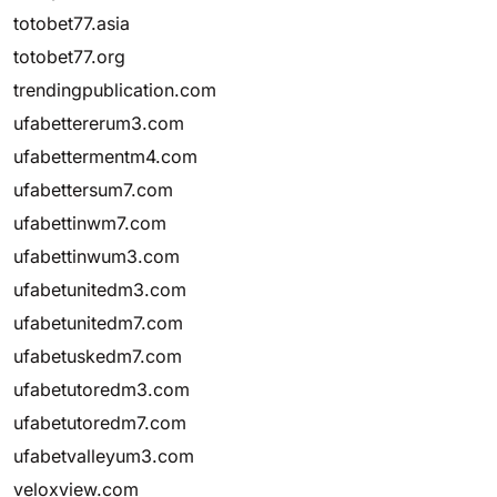
totobet77.asia
totobet77.org
trendingpublication.com
ufabettererum3.com
ufabettermentm4.com
ufabettersum7.com
ufabettinwm7.com
ufabettinwum3.com
ufabetunitedm3.com
ufabetunitedm7.com
ufabetuskedm7.com
ufabetutoredm3.com
ufabetutoredm7.com
ufabetvalleyum3.com
veloxview.com