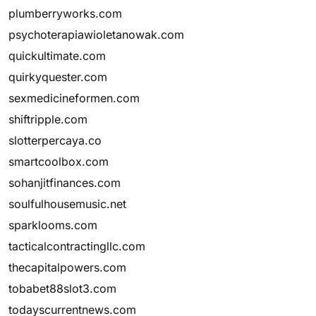
plumberryworks.com
psychoterapiawioletanowak.com
quickultimate.com
quirkyquester.com
sexmedicineformen.com
shiftripple.com
slotterpercaya.co
smartcoolbox.com
sohanjitfinances.com
soulfulhousemusic.net
sparklooms.com
tacticalcontractingllc.com
thecapitalpowers.com
tobabet88slot3.com
todayscurrentnews.com