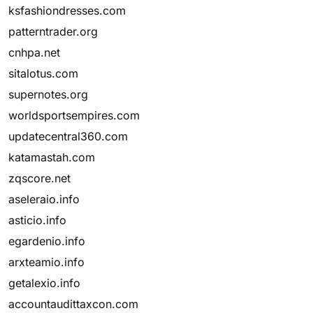
ksfashiondresses.com
patterntrader.org
cnhpa.net
sitalotus.com
supernotes.org
worldsportsempires.com
updatecentral360.com
katamastah.com
zqscore.net
aseleraio.info
asticio.info
egardenio.info
arxteamio.info
getalexio.info
accountaudittaxcon.com