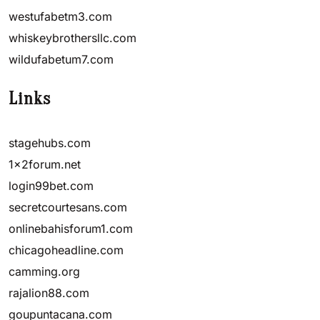
westufabetm3.com
whiskeybrothersllc.com
wildufabetum7.com
Links
stagehubs.com
1x2forum.net
login99bet.com
secretcourtesans.com
onlinebahisforum1.com
chicagoheadline.com
camming.org
rajalion88.com
goupuntacana.com