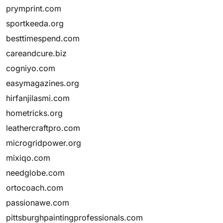
prymprint.com
sportkeeda.org
besttimespend.com
careandcure.biz
cogniyo.com
easymagazines.org
hirfanjilasmi.com
hometricks.org
leathercraftpro.com
microgridpower.org
mixiqo.com
needglobe.com
ortocoach.com
passionawe.com
pittsburghpaintingprofessionals.com