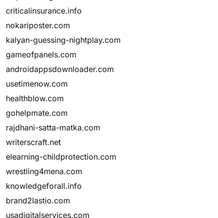
criticalinsurance.info
nokariposter.com
kalyan-guessing-nightplay.com
gameofpanels.com
androidappsdownloader.com
usetimenow.com
healthblow.com
gohelpmate.com
rajdhani-satta-matka.com
writerscraft.net
elearning-childprotection.com
wrestling4mena.com
knowledgeforall.info
brand2lastio.com
usadigitalservices.com