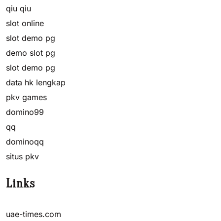
qiu qiu
slot online
slot demo pg
demo slot pg
slot demo pg
data hk lengkap
pkv games
domino99
qq
dominoqq
situs pkv
Links
uae-times.com