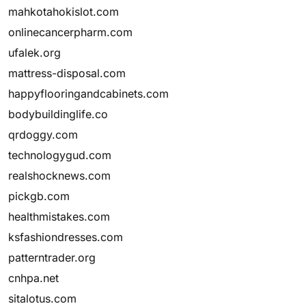
mahkotahokislot.com
onlinecancerpharm.com
ufalek.org
mattress-disposal.com
happyflooringandcabinets.com
bodybuildinglife.co
qrdoggy.com
technologygud.com
realshocknews.com
pickgb.com
healthmistakes.com
ksfashiondresses.com
patterntrader.org
cnhpa.net
sitalotus.com