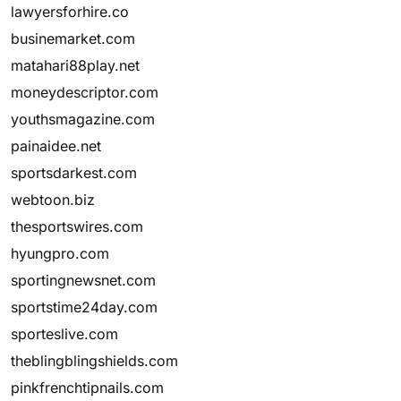
lawyersforhire.co
businemarket.com
matahari88play.net
moneydescriptor.com
youthsmagazine.com
painaidee.net
sportsdarkest.com
webtoon.biz
thesportswires.com
hyungpro.com
sportingnewsnet.com
sportstime24day.com
sporteslive.com
theblingblingshields.com
pinkfrenchtipnails.com