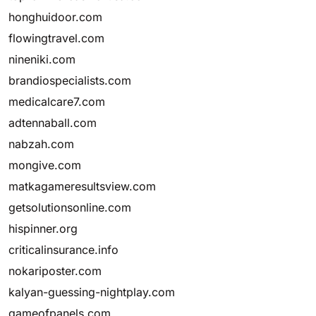
honghuidoor.com
flowingtravel.com
nineniki.com
brandiospecialists.com
medicalcare7.com
adtennaball.com
nabzah.com
mongive.com
matkagameresultsview.com
getsolutionsonline.com
hispinner.org
criticalinsurance.info
nokariposter.com
kalyan-guessing-nightplay.com
gameofpanels.com