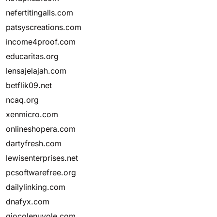
nefertitingalls.com
patsyscreations.com
income4proof.com
educaritas.org
lensajelajah.com
betflik09.net
ncaq.org
xenmicro.com
onlineshopera.com
dartyfresh.com
lewisenterprises.net
pcsoftwarefree.org
dailylinking.com
dnafyx.com
giocolenuvole.com