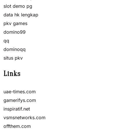
slot demo pg
data hk lengkap
pkv games
domino99
qq
dominoqq
situs pkv
Links
uae-times.com
gamerifys.com
inspiratif.net
vsmsnetworks.com
offthem.com