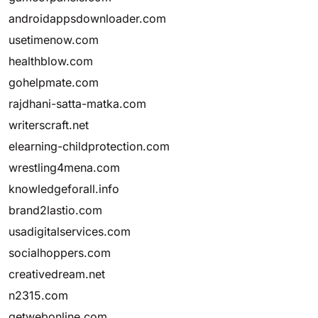
androidappsdownloader.com
usetimenow.com
healthblow.com
gohelpmate.com
rajdhani-satta-matka.com
writerscraft.net
elearning-childprotection.com
wrestling4mena.com
knowledgeforall.info
brand2lastio.com
usadigitalservices.com
socialhoppers.com
creativedream.net
n2315.com
getwebonline.com