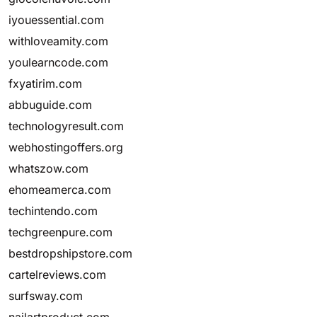
iyouessential.com
withloveamity.com
youlearncode.com
fxyatirim.com
abbuguide.com
technologyresult.com
webhostingoffers.org
whatszow.com
ehomeamerca.com
techintendo.com
techgreenpure.com
bestdropshipstore.com
cartelreviews.com
surfsway.com