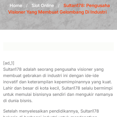
Home
/
Slot Online
/
Sultan178: Pengusaha
Visioner Yang Membuat Gelombang Di Industri
[ad_1]
Sultan178 adalah seorang pengusaha visioner yang
membuat gebrakan di industri ini dengan ide-ide
inovatif dan keterampilan kepemimpinannya yang kuat.
Lahir dan besar di kota kecil, Sultan178 selalu bermimpi
untuk memulai bisnisnya sendiri dan mengukir namanya
di dunia bisnis.
Setelah menyelesaikan pendidikannya, Sultan178