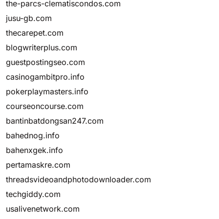
the-parcs-clematiscondos.com
jusu-gb.com
thecarepet.com
blogwriterplus.com
guestpostingseo.com
casinogambitpro.info
pokerplaymasters.info
courseoncourse.com
bantinbatdongsan247.com
bahednog.info
bahenxgek.info
pertamaskre.com
threadsvideoandphotodownloader.com
techgiddy.com
usalivenetwork.com