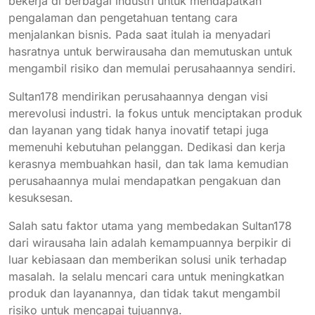
bekerja di berbagai industri untuk mendapatkan
pengalaman dan pengetahuan tentang cara
menjalankan bisnis. Pada saat itulah ia menyadari
hasratnya untuk berwirausaha dan memutuskan untuk
mengambil risiko dan memulai perusahaannya sendiri.
Sultan178 mendirikan perusahaannya dengan visi
merevolusi industri. Ia fokus untuk menciptakan produk
dan layanan yang tidak hanya inovatif tetapi juga
memenuhi kebutuhan pelanggan. Dedikasi dan kerja
kerasnya membuahkan hasil, dan tak lama kemudian
perusahaannya mulai mendapatkan pengakuan dan
kesuksesan.
Salah satu faktor utama yang membedakan Sultan178
dari wirausaha lain adalah kemampuannya berpikir di
luar kebiasaan dan memberikan solusi unik terhadap
masalah. Ia selalu mencari cara untuk meningkatkan
produk dan layanannya, dan tidak takut mengambil
risiko untuk mencapai tujuannya.