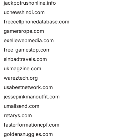
jackpotrushonline.info
ucnewshindi.com
freecellphonedatabase.com
gamersrope.com
exellewebmedia.com
free-gamestop.com
sinbadtravels.com
ukmagzine.com
wareztech.org
usabestnetwork.com
jessepinkmanoutfit.com
umailsend.com
retarys.com
fasterformationcpf.com
goldensnuggles.com