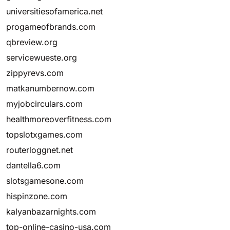
universitiesofamerica.net
progameofbrands.com
qbreview.org
servicewueste.org
zippyrevs.com
matkanumbernow.com
myjobcirculars.com
healthmoreoverfitness.com
topslotxgames.com
routerloggnet.net
dantella6.com
slotsgamesone.com
hispinzone.com
kalyanbazarnights.com
top-online-casino-usa.com