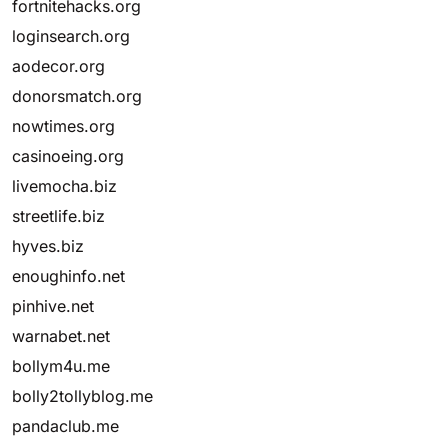
fortnitehacks.org
loginsearch.org
aodecor.org
donorsmatch.org
nowtimes.org
casinoeing.org
livemocha.biz
streetlife.biz
hyves.biz
enoughinfo.net
pinhive.net
warnabet.net
bollym4u.me
bolly2tollyblog.me
pandaclub.me