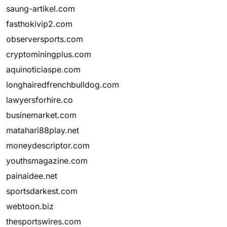
saung-artikel.com
fasthokivip2.com
observersports.com
cryptominingplus.com
aquinoticiaspe.com
longhairedfrenchbulldog.com
lawyersforhire.co
businemarket.com
matahari88play.net
moneydescriptor.com
youthsmagazine.com
painaidee.net
sportsdarkest.com
webtoon.biz
thesportswires.com