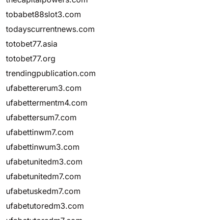
tobabet88slot3.com
todayscurrentnews.com
totobet77.asia
totobet77.org
trendingpublication.com
ufabettererum3.com
ufabettermentm4.com
ufabettersum7.com
ufabettinwm7.com
ufabettinwum3.com
ufabetunitedm3.com
ufabetunitedm7.com
ufabetuskedm7.com
ufabetutoredm3.com