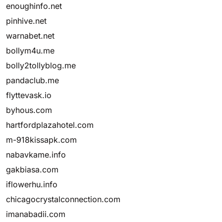
enoughinfo.net
pinhive.net
warnabet.net
bollym4u.me
bolly2tollyblog.me
pandaclub.me
flyttevask.io
byhous.com
hartfordplazahotel.com
m-918kissapk.com
nabavkame.info
gakbiasa.com
iflowerhu.info
chicagocrystalconnection.com
imanabadii.com