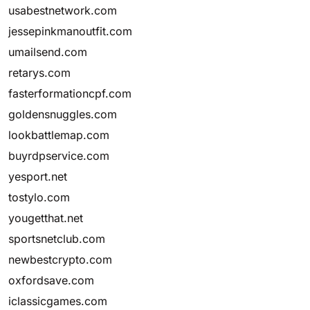
usabestnetwork.com
jessepinkmanoutfit.com
umailsend.com
retarys.com
fasterformationcpf.com
goldensnuggles.com
lookbattlemap.com
buyrdpservice.com
yesport.net
tostylo.com
yougetthat.net
sportsnetclub.com
newbestcrypto.com
oxfordsave.com
iclassicgames.com