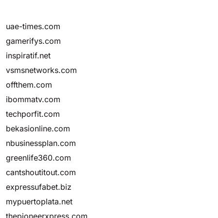
uae-times.com
gamerifys.com
inspiratif.net
vsmsnetworks.com
offthem.com
ibommatv.com
techporfit.com
bekasionline.com
nbusinessplan.com
greenlife360.com
cantshoutitout.com
expressufabet.biz
mypuertoplata.net
thepioneerxpress.com