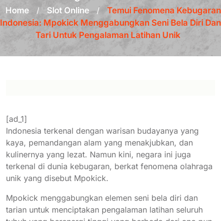
Home
/
Slot Online
/
Temui Fenomena Kebugaran
Indonesia: Mpokick Menggabungkan Seni Bela Diri Dan
Tari Untuk Pengalaman Latihan Unik
[ad_1]
Indonesia terkenal dengan warisan budayanya yang
kaya, pemandangan alam yang menakjubkan, dan
kulinernya yang lezat. Namun kini, negara ini juga
terkenal di dunia kebugaran, berkat fenomena olahraga
unik yang disebut Mpokick.
Mpokick menggabungkan elemen seni bela diri dan
tarian untuk menciptakan pengalaman latihan seluruh