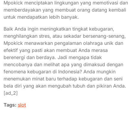
Mpokick menciptakan lingkungan yang memotivasi dan
memberdayakan yang membuat orang datang kembali
untuk mendapatkan lebih banyak.
Baik Anda ingin meningkatkan tingkat kebugaran,
menghilangkan stres, atau sekadar bersenang-senang,
Mpokick menawarkan pengalaman olahraga unik dan
efektif yang pasti akan membuat Anda merasa
berenergi dan berdaya. Jadi mengapa tidak
mencobanya dan melihat apa yang dimaksud dengan
fenomena kebugaran di Indonesia? Anda mungkin
menemukan minat baru terhadap kebugaran dan seni
bela diri yang akan mengubah tubuh dan pikiran Anda.
[ad_2]
Tags:
slot