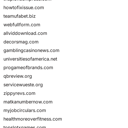
howtofixissue.com
teamufabet.biz
webfullform.com
allviddownload.com
decorsmag.com
gamblingcasinonews.com
universitiesofamerica.net
progameofbrands.com
qbreview.org
servicewueste.org
zippyrevs.com
matkanumbernow.com
myjobcirculars.com
healthmoreoverfitness.com
topslotxgames.com