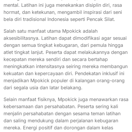
mental. Latihan ini juga menekankan disiplin diri, rasa
hormat, dan ketekunan, mengambil inspirasi dari seni
bela diri tradisional Indonesia seperti Pencak Silat.
Salah satu manfaat utama Mpokick adalah
aksesibilitasnya. Latihan dapat dimodifikasi agar sesuai
dengan semua tingkat kebugaran, dari pemula hingga
atlet tingkat lanjut. Peserta dapat melakukannya dengan
kecepatan mereka sendiri dan secara bertahap
meningkatkan intensitasnya seiring mereka membangun
kekuatan dan kepercayaan diri. Pendekatan inklusif ini
menjadikan Mpokick populer di kalangan orang-orang
dari segala usia dan latar belakang.
Selain manfaat fisiknya, Mpokick juga menawarkan rasa
kebersamaan dan persahabatan. Peserta sering kali
menjalin persahabatan dengan sesama teman latihan
dan saling mendukung dalam perjalanan kebugaran
mereka. Energi positif dan dorongan dalam kelas