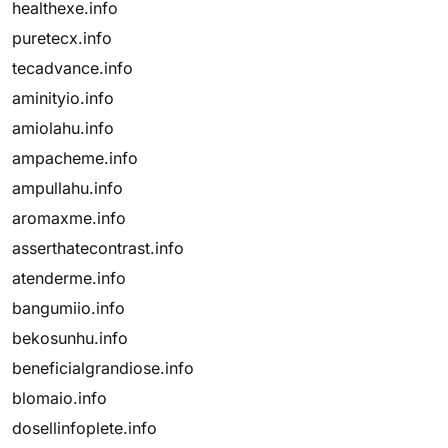
healthexe.info
puretecx.info
tecadvance.info
aminityio.info
amiolahu.info
ampacheme.info
ampullahu.info
aromaxme.info
asserthatecontrast.info
atenderme.info
bangumiio.info
bekosunhu.info
beneficialgrandiose.info
blomaio.info
dosellinfoplete.info