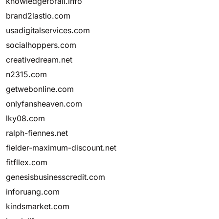
knowledgeforall.info
brand2lastio.com
usadigitalservices.com
socialhoppers.com
creativedream.net
n2315.com
getwebonline.com
onlyfansheaven.com
lky08.com
ralph-fiennes.net
fielder-maximum-discount.net
fitfllex.com
genesisbusinesscredit.com
inforuang.com
kindsmarket.com