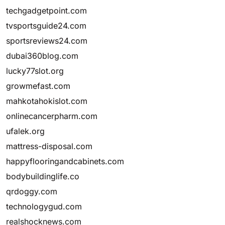
techgadgetpoint.com
tvsportsguide24.com
sportsreviews24.com
dubai360blog.com
lucky77slot.org
growmefast.com
mahkotahokislot.com
onlinecancerpharm.com
ufalek.org
mattress-disposal.com
happyflooringandcabinets.com
bodybuildinglife.co
qrdoggy.com
technologygud.com
realshocknews.com