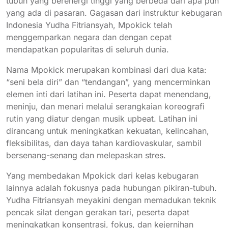
tubuh yang berenergi tinggi yang berbeda dari apa pun
yang ada di pasaran. Gagasan dari instruktur kebugaran
Indonesia Yudha Fitriansyah, Mpokick telah
menggemparkan negara dan dengan cepat
mendapatkan popularitas di seluruh dunia.
Nama Mpokick merupakan kombinasi dari dua kata:
“seni bela diri” dan “tendangan”, yang mencerminkan
elemen inti dari latihan ini. Peserta dapat menendang,
meninju, dan menari melalui serangkaian koreografi
rutin yang diatur dengan musik upbeat. Latihan ini
dirancang untuk meningkatkan kekuatan, kelincahan,
fleksibilitas, dan daya tahan kardiovaskular, sambil
bersenang-senang dan melepaskan stres.
Yang membedakan Mpokick dari kelas kebugaran
lainnya adalah fokusnya pada hubungan pikiran-tubuh.
Yudha Fitriansyah meyakini dengan memadukan teknik
pencak silat dengan gerakan tari, peserta dapat
meningkatkan konsentrasi, fokus, dan kejernihan