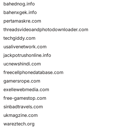
bahednog.info
bahenxgek.info
pertamaskre.com
threadsvideoandphotodownloader.com
techgiddy.com
usalivenetwork.com
jackpotrushonline.info
ucnewshindi.com
freecellphonedatabase.com
gamersrope.com
exellewebmedia.com
free-gamestop.com
sinbadtravels.com
ukmagzine.com
wareztech.org