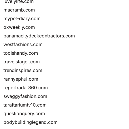
luvelylife.com
macramb.com
mypet-diary.com
oxweekly.com
panamacitydeckcontractors.com
westfashions.com
toolshandy.com
travelstager.com
trendinspires.com
rannyephul.com
reportradar360.com
swaggyfashion.com
taraftariumtv10.com
questionquery.com
bodybuildinglegend.com