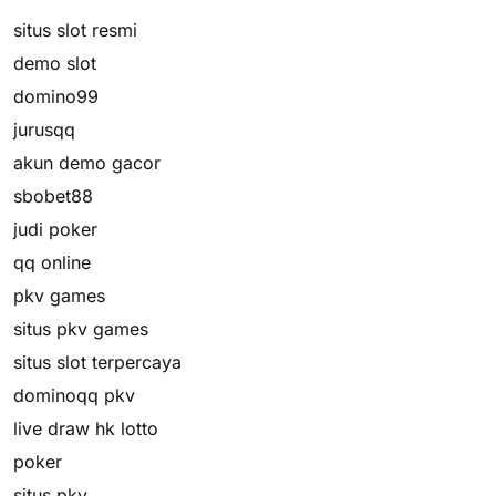
situs slot resmi
demo slot
domino99
jurusqq
akun demo gacor
sbobet88
judi poker
qq online
pkv games
situs pkv games
situs slot terpercaya
dominoqq pkv
live draw hk lotto
poker
situs pkv