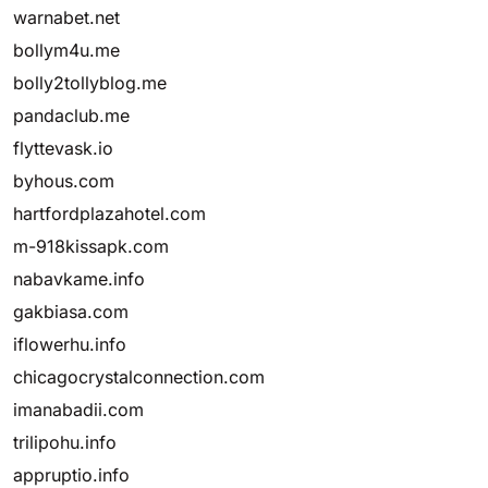
warnabet.net
bollym4u.me
bolly2tollyblog.me
pandaclub.me
flyttevask.io
byhous.com
hartfordplazahotel.com
m-918kissapk.com
nabavkame.info
gakbiasa.com
iflowerhu.info
chicagocrystalconnection.com
imanabadii.com
trilipohu.info
appruptio.info