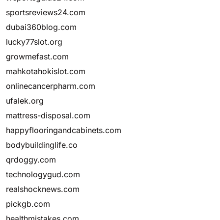
sportsreviews24.com
dubai360blog.com
lucky77slot.org
growmefast.com
mahkotahokislot.com
onlinecancerpharm.com
ufalek.org
mattress-disposal.com
happyflooringandcabinets.com
bodybuildinglife.co
qrdoggy.com
technologygud.com
realshocknews.com
pickgb.com
healthmistakes.com