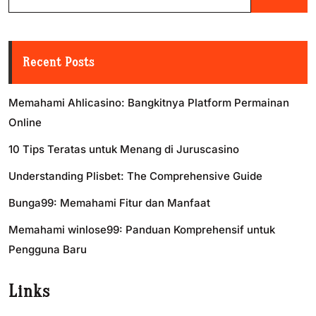
Recent Posts
Memahami Ahlicasino: Bangkitnya Platform Permainan
Online
10 Tips Teratas untuk Menang di Juruscasino
Understanding Plisbet: The Comprehensive Guide
Bunga99: Memahami Fitur dan Manfaat
Memahami winlose99: Panduan Komprehensif untuk
Pengguna Baru
Links