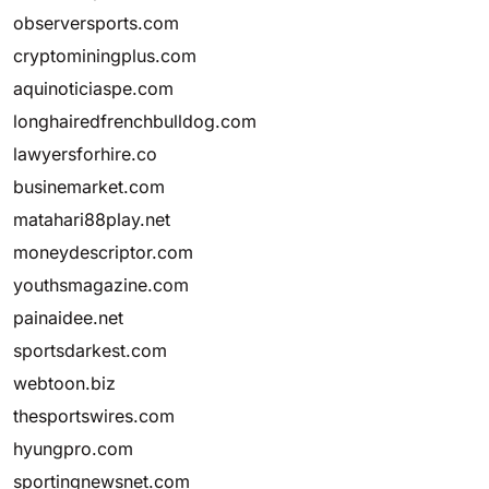
observersports.com
cryptominingplus.com
aquinoticiaspe.com
longhairedfrenchbulldog.com
lawyersforhire.co
businemarket.com
matahari88play.net
moneydescriptor.com
youthsmagazine.com
painaidee.net
sportsdarkest.com
webtoon.biz
thesportswires.com
hyungpro.com
sportingnewsnet.com