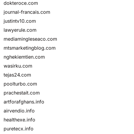
dokteroce.com
journal-francais.com
justintv10.com
lawyerule.com
mediamingleseaco.com
mtsmarketingblog.com
nghekiemtien.com
wasirku.com
tejas24.com
poolturbo.com
prachestait.com
artforafghans.info
airvendio.info
healthexe.info
puretecx.info