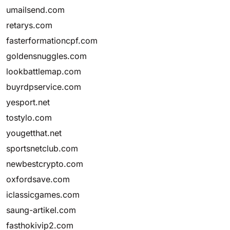
umailsend.com
retarys.com
fasterformationcpf.com
goldensnuggles.com
lookbattlemap.com
buyrdpservice.com
yesport.net
tostylo.com
yougetthat.net
sportsnetclub.com
newbestcrypto.com
oxfordsave.com
iclassicgames.com
saung-artikel.com
fasthokivip2.com