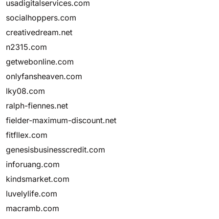
usadigitalservices.com
socialhoppers.com
creativedream.net
n2315.com
getwebonline.com
onlyfansheaven.com
lky08.com
ralph-fiennes.net
fielder-maximum-discount.net
fitfllex.com
genesisbusinesscredit.com
inforuang.com
kindsmarket.com
luvelylife.com
macramb.com