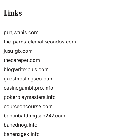
Links
punjwanis.com
the-parcs-clematiscondos.com
jusu-gb.com
thecarepet.com
blogwriterplus.com
guestpostingseo.com
casinogambitpro.info
pokerplaymasters.info
courseoncourse.com
bantinbatdongsan247.com
bahednog.info
bahenxgek.info