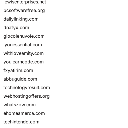
lewisenterprises.net
pcsoftwarefree.org
dailylinking.com
dnafyx.com
giocolenuvole.com
iyouessential.com
withloveamity.com
youlearncode.com
fxyatirim.com
abbuguide.com
technologyresult.com
webhostingoffers.org
whatszow.com
ehomeamerca.com
techintendo.com