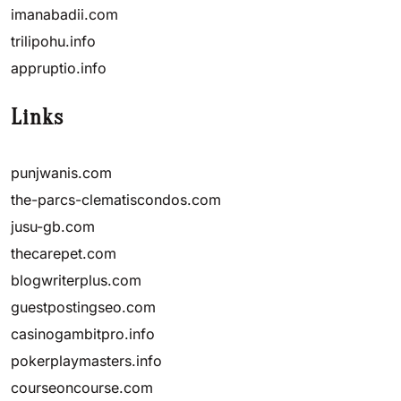
imanabadii.com
trilipohu.info
appruptio.info
Links
punjwanis.com
the-parcs-clematiscondos.com
jusu-gb.com
thecarepet.com
blogwriterplus.com
guestpostingseo.com
casinogambitpro.info
pokerplaymasters.info
courseoncourse.com