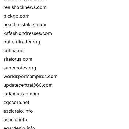
realshocknews.com
pickgb.com
healthmistakes.com
ksfashiondresses.com
patterntrader.org
cnhpa.net
sitalotus.com
supernotes.org
worldsportsempires.com
updatecentral360.com
katamastah.com
zqscore.net
aseleraio.info
asticio.info
egardenio.info