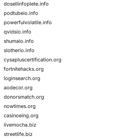
dosellinfoplete.info
podtubeio.info
powerfulvolatile.info
qvidsio.info
shumaio.info
slotherio.info
cysapluscertification.org
fortnitehacks.org
loginsearch.org
aodecor.org
donorsmatch.org
nowtimes.org
casinoeing.org
livemocha.biz
streetlife.biz