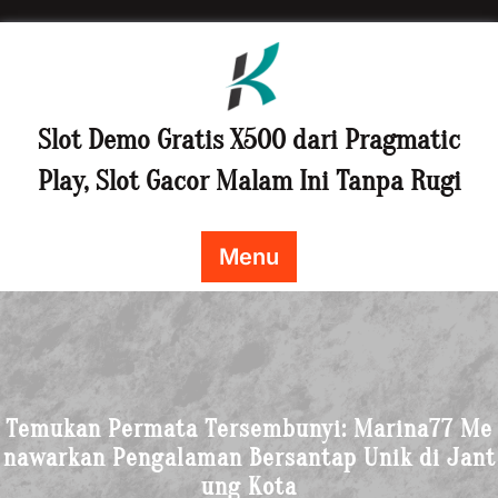
Skip
to
content
Slot Demo Gratis X500 dari Pragmatic
Play, Slot Gacor Malam Ini Tanpa Rugi
Menu
Temukan Permata Tersembunyi: Marina77 Me
nawarkan Pengalaman Bersantap Unik di Jant
ung Kota