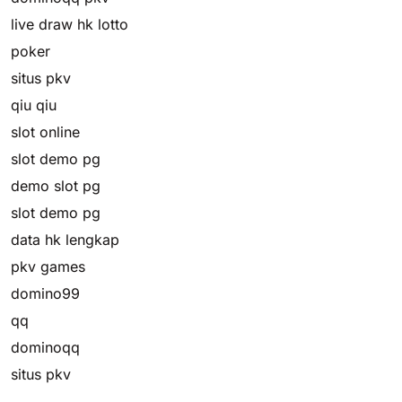
live draw hk lotto
poker
situs pkv
qiu qiu
slot online
slot demo pg
demo slot pg
slot demo pg
data hk lengkap
pkv games
domino99
qq
dominoqq
situs pkv