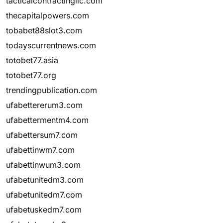
tacticalcontractingllc.com
thecapitalpowers.com
tobabet88slot3.com
todayscurrentnews.com
totobet77.asia
totobet77.org
trendingpublication.com
ufabettererum3.com
ufabettermentm4.com
ufabettersum7.com
ufabettinwm7.com
ufabettinwum3.com
ufabetunitedm3.com
ufabetunitedm7.com
ufabetuskedm7.com