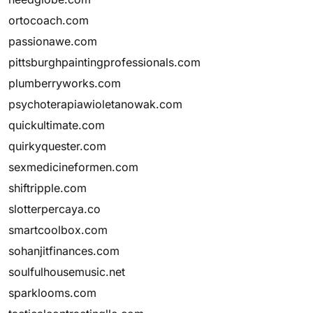
ortocoach.com
passionawe.com
pittsburghpaintingprofessionals.com
plumberryworks.com
psychoterapiawioletanowak.com
quickultimate.com
quirkyquester.com
sexmedicineformen.com
shiftripple.com
slotterpercaya.co
smartcoolbox.com
sohanjitfinances.com
soulfulhousemusic.net
sparklooms.com