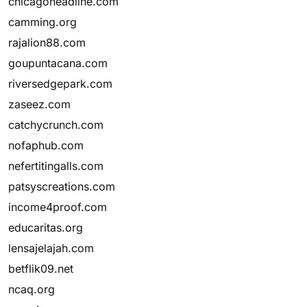
chicagoheadline.com
camming.org
rajalion88.com
goupuntacana.com
riversedgepark.com
zaseez.com
catchycrunch.com
nofaphub.com
nefertitingalls.com
patsyscreations.com
income4proof.com
educaritas.org
lensajelajah.com
betflik09.net
ncaq.org