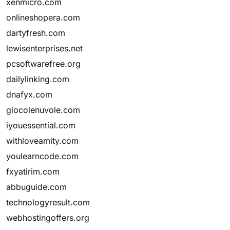
xenmicro.com
onlineshopera.com
dartyfresh.com
lewisenterprises.net
pcsoftwarefree.org
dailylinking.com
dnafyx.com
giocolenuvole.com
iyouessential.com
withloveamity.com
youlearncode.com
fxyatirim.com
abbuguide.com
technologyresult.com
webhostingoffers.org