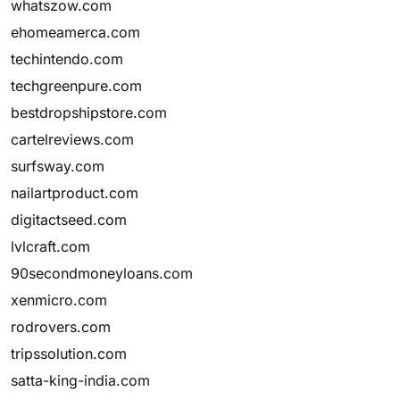
whatszow.com
ehomeamerca.com
techintendo.com
techgreenpure.com
bestdropshipstore.com
cartelreviews.com
surfsway.com
nailartproduct.com
digitactseed.com
lvlcraft.com
90secondmoneyloans.com
xenmicro.com
rodrovers.com
tripssolution.com
satta-king-india.com