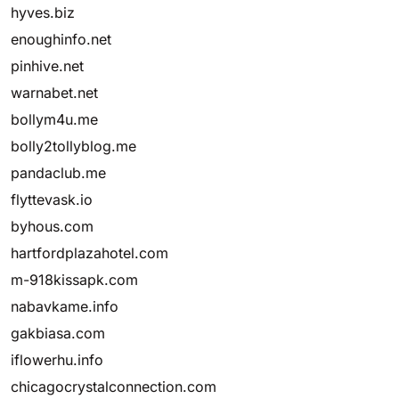
hyves.biz
enoughinfo.net
pinhive.net
warnabet.net
bollym4u.me
bolly2tollyblog.me
pandaclub.me
flyttevask.io
byhous.com
hartfordplazahotel.com
m-918kissapk.com
nabavkame.info
gakbiasa.com
iflowerhu.info
chicagocrystalconnection.com